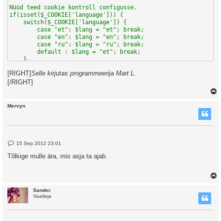
Nüüd teed cookie kontroll configusse.

if(isset($_COOKIE['language'])) {

    switch($_COOKIE['language']) {

        case "et": $lang = "et"; break;

        case "en": $lang = "en"; break;

        case "ru": $lang = "ru"; break;

        default : $lang = "et"; break;

    }

} else {

[RIGHT]
Selle kirjutas programmeerija Mart L.
    $lang = "et";

}

[/RIGHT]
Nüüd include see varem tehtud fail confgusse.

Mervyn
Nüüd, kui tahad kuskil lehel kuvada midagi, kasutad:

echo $langs[$lang]['koduleht'];

---

Üks moodus veel parem:

P
15 Sep 2012 23:01
o
s
Tee iga keele kohta eraldi PHP fail, mille sisuks lähevad (fa
Tõlkige mulle ära, mis asja ta ajab.
t
Fail 1:

$langs = array();

$langs['koduleht'] = "Koduleht";

Sander.
Fail 2:

Vaatleja
$langs = array();

$langs['koduleht'] = "Homepage";
