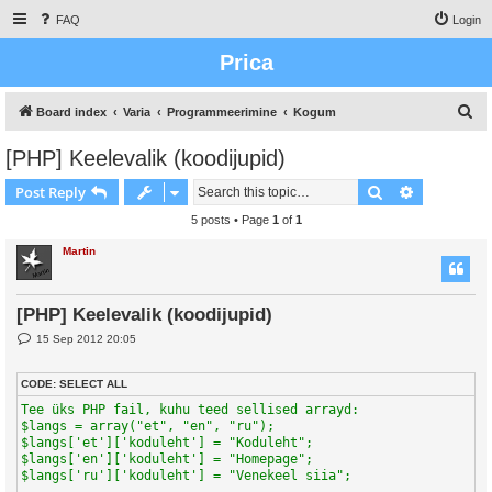
FAQ
Login
Prica
S
Board index
Varia
Programmeerimine
Kogum
e
[PHP] Keelevalik (koodijupid)
a
Search
Advanced s
Post Reply
r
c
5 posts • Page
1
of
1
h
Martin
[PHP] Keelevalik (koodijupid)
P
15 Sep 2012 20:05
o
s
t
CODE:
SELECT ALL
Tee üks PHP fail, kuhu teed sellised arrayd:

$langs = array("et", "en", "ru");

$langs['et']['koduleht'] = "Koduleht";

$langs['en']['koduleht'] = "Homepage";

$langs['ru']['koduleht'] = "Venekeel siia";
