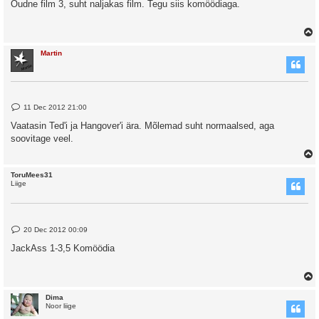
s
Õudne film 3, suht naljakas film. Tegu siis komöödiaga.
t
Martin
P
11 Dec 2012 21:00
o
s
Vaatasin Ted'i ja Hangover'i ära. Mõlemad suht normaalsed, aga
t
soovitage veel.
ToruMees31
Liige
P
20 Dec 2012 00:09
o
s
JackAss 1-3,5 Komöödia
t
Dima
Noor liige