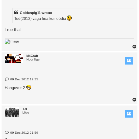
o
s
t
Goldenpig11 wrote:
Ted(2012) väga hea komöödia
True that.
M4Craft
Noor liige
P
09 Dec 2012 19:35
o
s
Hangover 2
t
T.R
Liige
P
09 Dec 2012 21:59
o