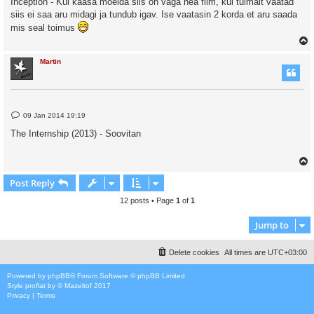
Inception - Kui kaasa mõelda siis on väga hea film, kui tuimalt vaatad
t
siis ei saa aru midagi ja tundub igav. Ise vaatasin 2 korda et aru saada
mis seal toimus
Martin
P
09 Jan 2014 19:19
o
s
The Internship (2013) - Soovitan
t
Post Reply
12 posts • Page
1
of
1
Jump to
Delete cookies
All times are
UTC+03:00
Powered by
phpBB
® Forum Software © phpBB Limited
Style
proflat
by ©
Mazeltof
2017
Privacy
|
Terms