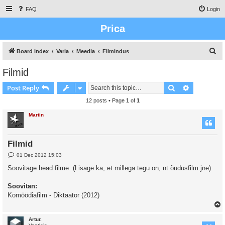
FAQ
Login
Prica
S
Board index
Varia
Meedia
Filmindus
e
Filmid
a
Search
Advanced s
Post Reply
r
c
12 posts • Page
1
of
1
h
Martin
Filmid
P
01 Dec 2012 15:03
o
s
Soovitage head filme. (Lisage ka, et millega tegu on, nt õudusfilm jne)
t
Soovitan:
Komöödiafilm - Diktaator (2012)
Artur.