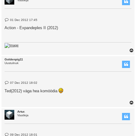
Vaatleja
P
01 Dec 2012 17:45
o
s
Action - Expandeples II (2012)
t
Goldenpig11
Uustulnuk
P
07 Dec 2012 18:02
o
s
Ted(2012) väga hea komöödia
t
Artur.
Vaatleja
P
09 Dec 2012 18:01