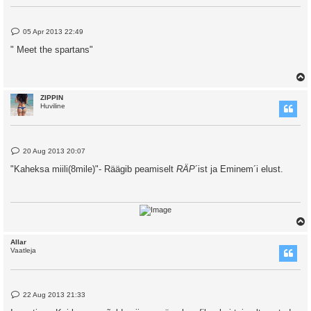
P
05 Apr 2013 22:49
o
s
" Meet the spartans"
t
ZIPPIN
Huviline
P
20 Aug 2013 20:07
o
s
"Kaheksa miili(8mile)"- Räägib peamiselt
RÄP
´ist ja Eminem´i elust.
t
Allar
Vaatleja
P
22 Aug 2013 21:33
o
s