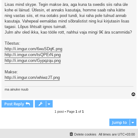
Lisas mind skype. Tegin makse ära, aga kuna ta swedis siis raha üle
kohe ei läinud. Ütlesin, et annaks kasutaja, homme saab raha kätte
ning vastas siis, et ma ootaks pool tundi, kui raha pole tulnud annab
kasutaja. Vahepeal eemaldas mind sõbralistist ning kui kirjutasin lisas
tagasi. Lõpus lihtsalt ignos tuimalt.
Julm ahv oled ikka, kao tööle rott, nahhui vaja mingi 9€ ära scammida?
Tõestus:
http://i.imgur.com/6wuSDqK.png
http://i.imgur.com/tsQPErN.png
http://i.imgur.com/Gypqzqu.png
Makse:
http://i.imgur.com/whiwzJT.png
ma ainuke nuub
Post Reply
1 post • Page
1
of
1
Jump to
Delete cookies
All times are
UTC+03:00