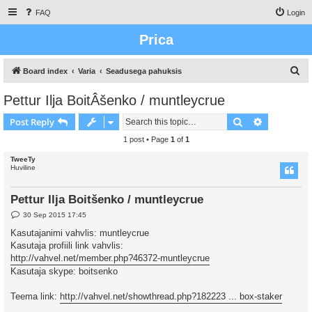
FAQ
Login
Prica
S
Board index
Varia
Seadusega pahuksis
e
Pettur Ilja BoitÂšenko / muntleycrue
a
Search
Advanced s
Post Reply
r
c
1 post • Page
1
of
1
h
TweeTy
Huviline
Pettur Ilja Boitšenko / muntleycrue
P
30 Sep 2015 17:45
o
s
Kasutajanimi vahvlis: muntleycrue
t
Kasutaja profiili link vahvlis:
http://vahvel.net/member.php?46372-muntleycrue
Kasutaja skype: boitsenko
Teema link:
http://vahvel.net/showthread.php?182223 ... box-staker