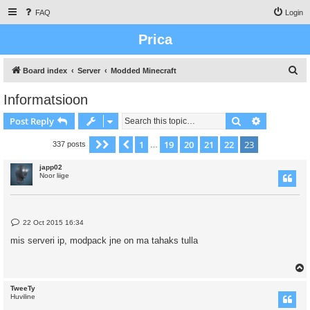
FAQ
Login
Prica
S
Board index
Server
Modded Minecraft
e
Informatsioon
a
Search
Advanced s
Post Reply
r
c
1
19
20
21
22
23
Page
23
Previous
of
23
337 posts
…
h
japp02
Noor liige
P
22 Oct 2015 16:34
o
s
mis serveri ip, modpack jne on ma tahaks tulla
t
TweeTy
Huviline