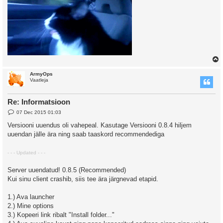
ArmyOps
Vaatleja
Re: Informatsioon
P
07 Dec 2015 01:03
o
s
Versiooni uuendus oli vahepeal. Kasutage Versiooni 0.8.4 hiljem
t
uuendan jälle ära ning saab taaskord recommendediga
- - - Updated - - -
Server uuendatud! 0.8.5 (Recommended)
Kui sinu client crashib, siis tee ära järgnevad etapid.
1.) Ava launcher
2.) Mine options
3.) Kopeeri link ribalt "Install folder..."