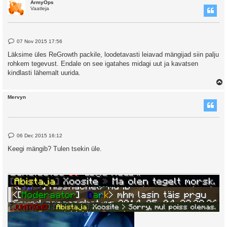
ArmyOps
Vaatleja
P
07 Nov 2015 17:56
o
s
Läksime üles ReGrowth packile, loodetavasti leiavad mängijad siin palju
t
rohkem tegevust. Endale on see igatahes midagi uut ja kavatsen
kindlasti lähemalt uurida.
Mervyn
P
06 Dec 2015 16:12
o
s
Keegi mängib? Tulen tsekin üle.
t