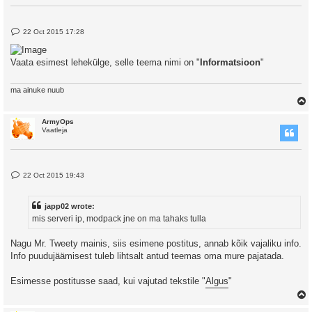
P
22 Oct 2015 17:28
o
s
t
Vaata esimest lehekülge, selle teema nimi on "
Informatsioon
"
ma ainuke nuub
ArmyOps
Vaatleja
P
22 Oct 2015 19:43
o
s
t
japp02 wrote:
mis serveri ip, modpack jne on ma tahaks tulla
Nagu Mr. Tweety mainis, siis esimene postitus, annab kõik vajaliku info.
Info puudujäämisest tuleb lihtsalt antud teemas oma mure pajatada.
Esimesse postitusse saad, kui vajutad tekstile "
Algus
"