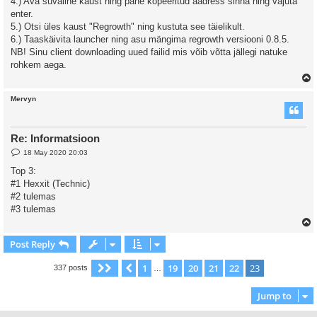
4.) Ava suvaline kaust ning pane kopeeritud aadress sinna ning vajuta
enter.
5.) Otsi üles kaust "Regrowth" ning kustuta see täielikult.
6.) Taaskäivita launcher ning asu mängima regrowth versiooni 0.8.5.
NB! Sinu client downloading uued failid mis võib võtta jällegi natuke
rohkem aega.
Mervyn
Re: Informatsioon
P
18 May 2020 20:03
o
s
Top 3:
t
#1 Hexxit (Technic)
#2 tulemas
#3 tulemas
Post Reply
1
19
20
21
22
23
Page
23
Previous
of
23
337 posts
…
Jump to