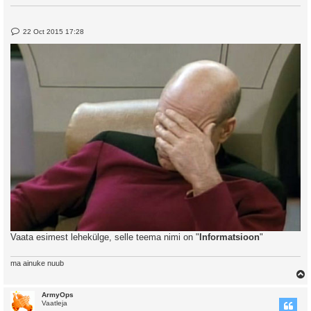
P
22 Oct 2015 17:28
o
s
t
Vaata esimest lehekülge, selle teema nimi on "
Informatsioon
"
ma ainuke nuub
ArmyOps
Vaatleja