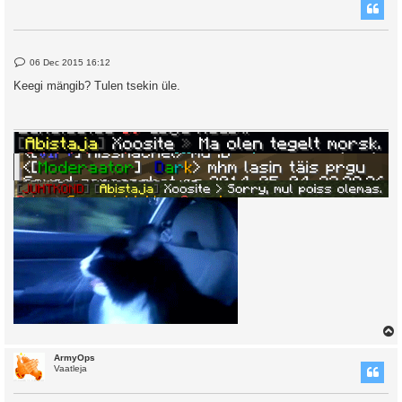
P
06 Dec 2015 16:12
o
s
Keegi mängib? Tulen tsekin üle.
t
ArmyOps
Vaatleja