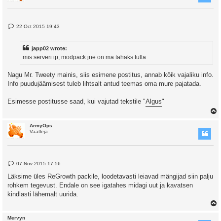
P
22 Oct 2015 19:43
o
s
t
japp02 wrote:
mis serveri ip, modpack jne on ma tahaks tulla
Nagu Mr. Tweety mainis, siis esimene postitus, annab kõik vajaliku info.
Info puudujäämisest tuleb lihtsalt antud teemas oma mure pajatada.
Esimesse postitusse saad, kui vajutad tekstile "
Algus
"
ArmyOps
Vaatleja
P
07 Nov 2015 17:56
o
s
Läksime üles ReGrowth packile, loodetavasti leiavad mängijad siin palju
t
rohkem tegevust. Endale on see igatahes midagi uut ja kavatsen
kindlasti lähemalt uurida.
Mervyn