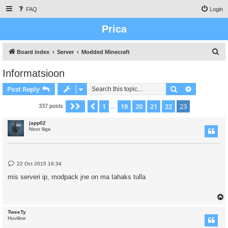
FAQ
Login
Prica
S
Board index
Server
Modded Minecraft
e
Informatsioon
a
Search
Advanced s
Post Reply
r
c
1
19
20
21
22
23
Page
23
Previous
of
23
337 posts
…
h
japp02
Noor liige
P
22 Oct 2015 16:34
o
s
mis serveri ip, modpack jne on ma tahaks tulla
t
TweeTy
Huviline