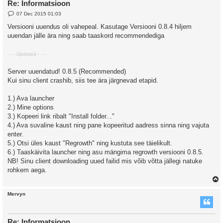
Re: Informatsioon
P
07 Dec 2015 01:03
o
s
Versiooni uuendus oli vahepeal. Kasutage Versiooni 0.8.4 hiljem
t
uuendan jälle ära ning saab taaskord recommendediga
- - - Updated - - -
Server uuendatud! 0.8.5 (Recommended)
Kui sinu client crashib, siis tee ära järgnevad etapid.
1.) Ava launcher
2.) Mine options
3.) Kopeeri link ribalt "Install folder..."
4.) Ava suvaline kaust ning pane kopeeritud aadress sinna ning vajuta
enter.
5.) Otsi üles kaust "Regrowth" ning kustuta see täielikult.
6.) Taaskäivita launcher ning asu mängima regrowth versiooni 0.8.5.
NB! Sinu client downloading uued failid mis võib võtta jällegi natuke
rohkem aega.
Mervyn
Re: Informatsioon