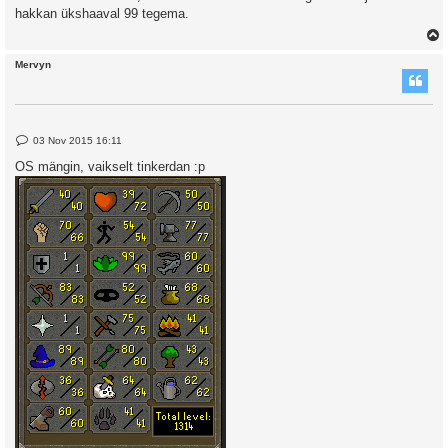
t
hakkan ükshaaval 99 tegema.
Mervyn
P
03 Nov 2015 16:11
o
s
OS mängin, vaikselt tinkerdan :p
t