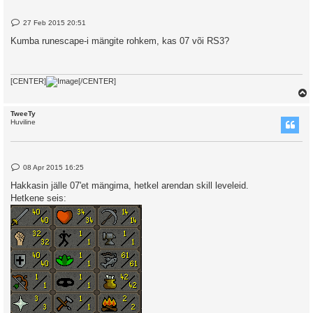
P
27 Feb 2015 20:51
o
s
Kumba runescape-i mängite rohkem, kas 07 või RS3?
t
[CENTER]
[/CENTER]
TweeTy
Huviline
P
08 Apr 2015 16:25
o
s
Hakkasin jälle 07'et mängima, hetkel arendan skill leveleid.
t
Hetkene seis: