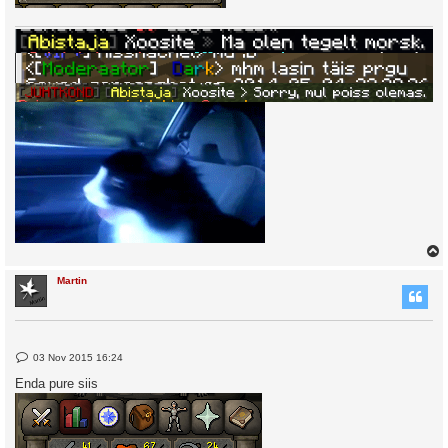
Martin
P
03 Nov 2015 16:24
o
s
Enda pure siis
t