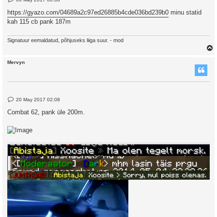
o
s
https://gyazo.com/04689a2c97ed26885b4cde036bd239b0
minu statid
t
kah 115 cb pank 187m
Signatuur eemaldatud, põhjuseks liiga suur. - mod
Mervyn
P
20 May 2017 02:08
o
s
Combat 62, pank üle 200m.
t