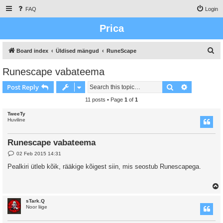
FAQ
Login
Prica
S
Board index
Üldised mängud
RuneScape
e
Runescape vabateema
a
Search
Advanced s
Post Reply
r
c
11 posts • Page
1
of
1
h
TweeTy
Huviline
Runescape vabateema
P
02 Feb 2015 14:31
o
s
Pealkiri ütleb kõik, rääkige kõigest siin, mis seostub Runescapega.
t
sTark.Q
Noor liige