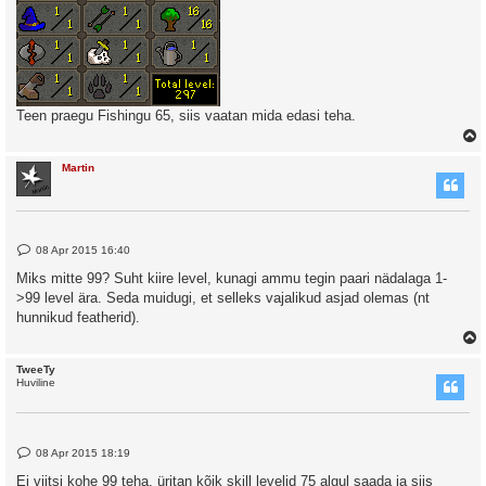
Teen praegu Fishingu 65, siis vaatan mida edasi teha.
Martin
P
08 Apr 2015 16:40
o
s
Miks mitte 99? Suht kiire level, kunagi ammu tegin paari nädalaga 1-
t
>99 level ära. Seda muidugi, et selleks vajalikud asjad olemas (nt
hunnikud featherid).
TweeTy
Huviline
P
08 Apr 2015 18:19
o
s
Ei viitsi kohe 99 teha, üritan kõik skill levelid 75 algul saada ja siis