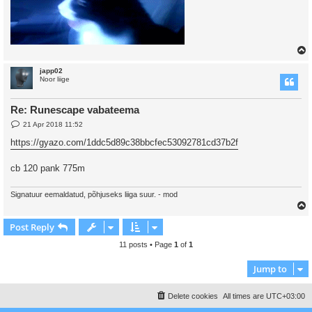
japp02
Noor liige
Re: Runescape vabateema
P
21 Apr 2018 11:52
o
s
https://gyazo.com/1ddc5d89c38bbcfec53092781cd37b2f
t
cb 120 pank 775m
Signatuur eemaldatud, põhjuseks liiga suur. - mod
Post Reply
11 posts • Page
1
of
1
Jump to
Delete cookies
All times are
UTC+03:00