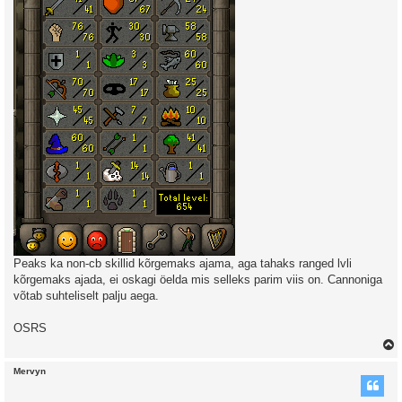
Peaks ka non-cb skillid kõrgemaks ajama, aga tahaks ranged lvli
kõrgemaks ajada, ei oskagi öelda mis selleks parim viis on. Cannoniga
võtab suhteliselt palju aega.
OSRS
Mervyn