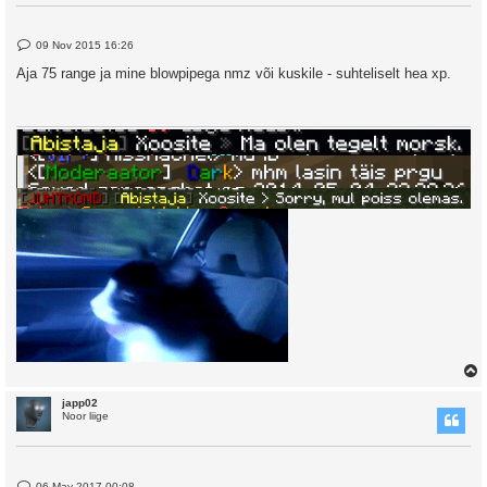
P
09 Nov 2015 16:26
o
s
Aja 75 range ja mine blowpipega nmz või kuskile - suhteliselt hea xp.
t
japp02
Noor liige
P
06 May 2017 00:08