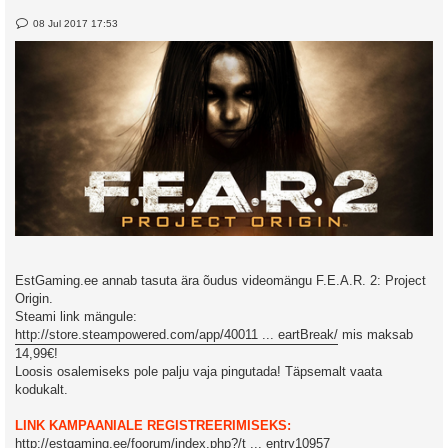
P
08 Jul 2017 17:53
o
s
t
EstGaming.ee annab tasuta ära õudus videomängu F.E.A.R. 2: Project
Origin.
Steami link mängule:
http://store.steampowered.com/app/40011 ... eartBreak/
mis maksab
14,99€!
Loosis osalemiseks pole palju vaja pingutada! Täpsemalt vaata
kodukalt.
LINK KAMPAANIALE REGISTREERIMISEKS:
http://estgaming.ee/foorum/index.php?/t ... entry10957