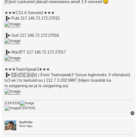
s
[E]esti Laskureid jäävad meenutama ainult 1.6 serverid
t
★★★CS1.6 Serverid:★★★
▐►Pubi 217.146.72.172:27015
▐►Surf 217.146.72.172:27016
▐►War3FT 217.146.72.172:27017
★★★TeamSpeak3★★★
▐►[̲̅t][̲̅s][̲̅3][̲̅.][̲̅e][̲̅e] | Eesti Teamspeak3 *(sisse logimiseks 3 võimalust)
ts3.ee | ts.laskurid.eu | 212.7.3.202:9987 (hiljem lisandub ka
ts.estgaming.ee ja ts.estgaming.eu)
[CENTER]
[/CENTER]
SurPr!Se
Noor liige