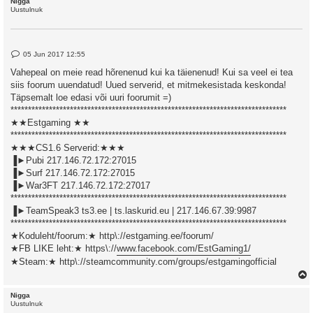
Nigga
Uustulnuk
P
05 Jun 2017 12:55
o
s
Vahepeal on meie read hõrenenud kui ka täienenud! Kui sa veel ei tea
t
siis foorum uuendatud! Uued serverid, et mitmekesistada keskonda!
Täpsemalt loe edasi või uuri foorumit =)
*******************************************************************************
★★Estgaming ★★
*******************************************************************************
★★★CS1.6 Serverid:★★★
▐►Pubi 217.146.72.172:27015
▐►Surf 217.146.72.172:27015
▐►War3FT 217.146.72.172:27017
*******************************************************************************
▐►TeamSpeak3 ts3.ee | ts.laskurid.eu | 217.146.67.39:9987
*******************************************************************************
★Koduleht/foorum:★ http\://estgaming.ee/foorum/
★FB LIKE leht:★ https\://
www.facebook.com/EstGaming1/
★Steam:★ http\://steamcommunity.com/groups/estgamingofficial
Nigga
Uustulnuk