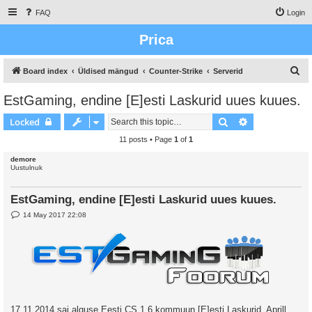
FAQ
Login
Prica
S
Board index
Üldised mängud
Counter-Strike
Serverid
e
EstGaming, endine [E]esti Laskurid uues kuues.
a
Search
Advanced sear
Locked
r
c
11 posts • Page
1
of
1
h
demore
Uustulnuk
EstGaming, endine [E]esti Laskurid uues kuues.
P
14 May 2017 22:08
o
s
t
17.11.2014 sai alguse Eesti CS 1.6 kommuun [E]esti Laskurid. Aprill