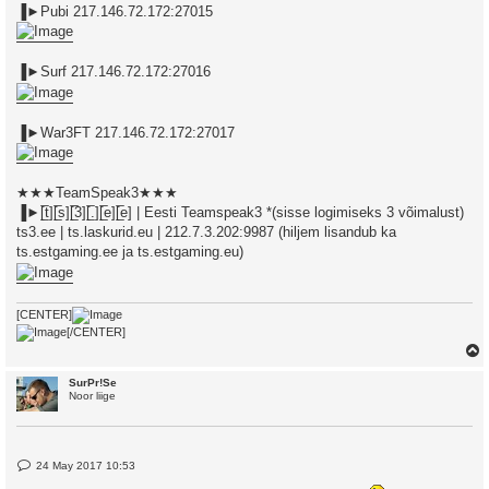
▐►Pubi 217.146.72.172:27015
▐►Surf 217.146.72.172:27016
▐►War3FT 217.146.72.172:27017
★★★TeamSpeak3★★★
▐►[̲̅t][̲̅s][̲̅3][̲̅.][̲̅e][̲̅e] | Eesti Teamspeak3 *(sisse logimiseks 3 võimalust)
ts3.ee | ts.laskurid.eu | 212.7.3.202:9987 (hiljem lisandub ka
ts.estgaming.ee ja ts.estgaming.eu)
[CENTER]
[/CENTER]
SurPr!Se
Noor liige
P
24 May 2017 10:53
o