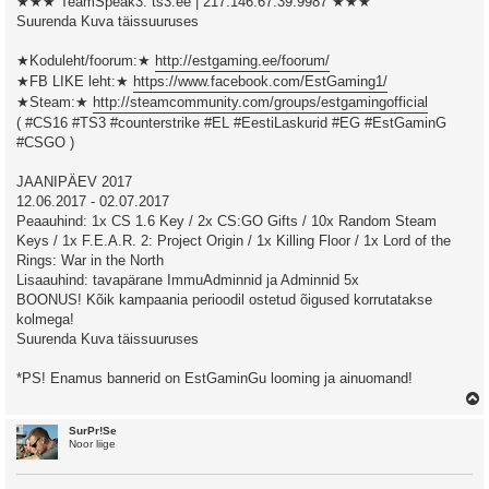
★★★ TeamSpeak3: ts3.ee | 217.146.67.39:9987 ★★★
Suurenda Kuva täissuuruses
★Koduleht/foorum:★
http://estgaming.ee/foorum/
★FB LIKE leht:★
https://www.facebook.com/EstGaming1/
★Steam:★
http://steamcommunity.com/groups/estgamingofficial
( #CS16 #TS3 #counterstrike #EL #EestiLaskurid #EG #EstGaminG
#CSGO )
JAANIPÄEV 2017
12.06.2017 - 02.07.2017
Peaauhind: 1x CS 1.6 Key / 2x CS:GO Gifts / 10x Random Steam
Keys / 1x F.E.A.R. 2: Project Origin / 1x Killing Floor / 1x Lord of the
Rings: War in the North
Lisaauhind: tavapärane ImmuAdminnid ja Adminnid 5x
BOONUS! Kõik kampaania perioodil ostetud õigused korrutatakse
kolmega!
Suurenda Kuva täissuuruses
*PS! Enamus bannerid on EstGaminGu looming ja ainuomand!
SurPr!Se
Noor liige