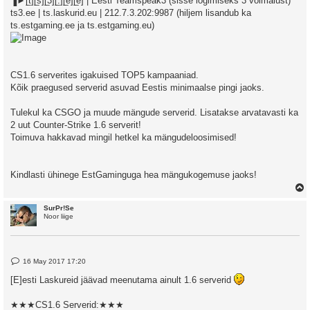
▐►[̲̅t][̲̅s][̲̅3][̲̅.][̲̅e][̲̅e] | Eesti Teamspeak3 (sisse logimiseks 3 võimalust)
ts3.ee | ts.laskurid.eu | 212.7.3.202:9987 (hiljem lisandub ka
ts.estgaming.ee ja ts.estgaming.eu)
CS1.6 serverites igakuised TOP5 kampaaniad.
Kõik praegused serverid asuvad Eestis minimaalse pingi jaoks.
Tulekul ka CSGO ja muude mängude serverid. Lisatakse arvatavasti ka
2 uut Counter-Strike 1.6 serverit!
Toimuva hakkavad mingil hetkel ka mängudeloosimised!
Kindlasti ühinege EstGaminguga hea mängukogemuse jaoks!
SurPr!Se
Noor liige
P
16 May 2017 17:20
o
s
[E]esti Laskureid jäävad meenutama ainult 1.6 serverid
t
★★★CS1.6 Serverid:★★★