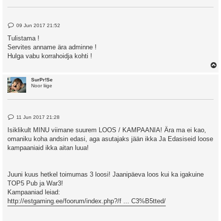
P
09 Jun 2017 21:52
o
s
Tulistama !
t
Servites anname ära adminne !
Hulga vabu korrahoidja kohti !
SurPr!Se
Noor liige
P
11 Jun 2017 21:28
o
s
Isiklikult MINU viimane suurem LOOS / KAMPAANIA! Ära ma ei kao,
t
omaniku koha andsin edasi, aga asutajaks jään ikka Ja Edasiseid loose
kampaaniaid ikka aitan luua!
Juuni kuus hetkel toimumas 3 loosi! Jaanipäeva loos kui ka igakuine
TOP5 Pub ja War3!
Kampaaniad leiad:
http://estgaming.ee/foorum/index.php?/f ... C3%B5tted/