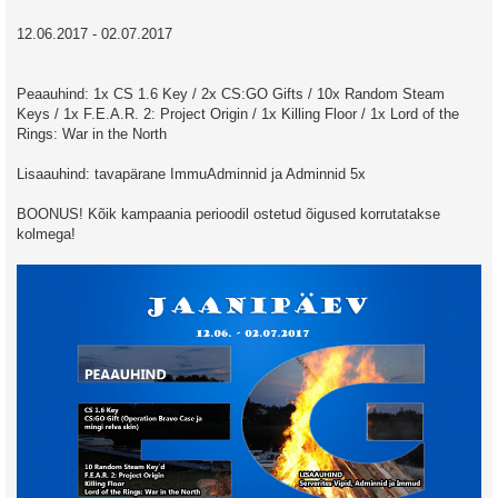
12.06.2017 - 02.07.2017
Peaauhind: 1x CS 1.6 Key / 2x CS:GO Gifts / 10x Random Steam
Keys / 1x F.E.A.R. 2: Project Origin / 1x Killing Floor / 1x Lord of the
Rings: War in the North
Lisaauhind: tavapärane ImmuAdminnid ja Adminnid 5x
BOONUS! Kõik kampaania perioodil ostetud õigused korrutatakse
kolmega!