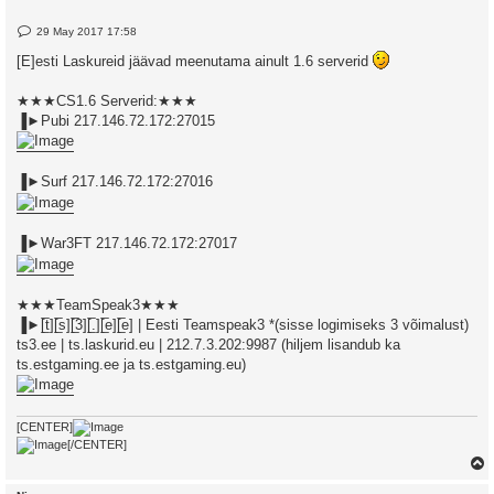
P
29 May 2017 17:58
o
s
[E]esti Laskureid jäävad meenutama ainult 1.6 serverid
t
★★★CS1.6 Serverid:★★★
▐►Pubi 217.146.72.172:27015
▐►Surf 217.146.72.172:27016
▐►War3FT 217.146.72.172:27017
★★★TeamSpeak3★★★
▐►[̲̅t][̲̅s][̲̅3][̲̅.][̲̅e][̲̅e] | Eesti Teamspeak3 *(sisse logimiseks 3 võimalust)
ts3.ee | ts.laskurid.eu | 212.7.3.202:9987 (hiljem lisandub ka
ts.estgaming.ee ja ts.estgaming.eu)
[CENTER]
[/CENTER]