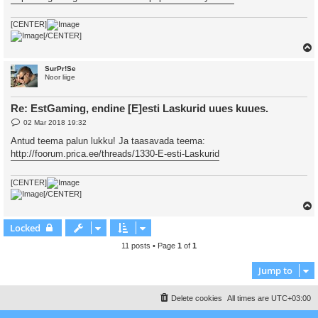
[CENTER]
[/CENTER]
SurPr!Se
Noor liige
Re: EstGaming, endine [E]esti Laskurid uues kuues.
P
02 Mar 2018 19:32
o
s
Antud teema palun lukku! Ja taasavada teema:
t
http://foorum.prica.ee/threads/1330-E-esti-Laskurid
[CENTER]
[/CENTER]
Locked
11 posts • Page
1
of
1
Jump to
Delete cookies
All times are
UTC+03:00