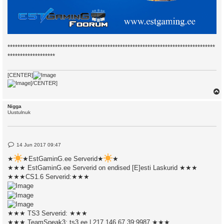
***********************************************************************************
*******************
[CENTER]
[/CENTER]
Nigga
Uustulnuk
P
14 Jun 2017 09:47
o
s
★
★EstGaminG.ee Serverid★
★
t
★★★ EstGaminG.ee Serverid on endised [E]esti Laskurid ★★★
★★★CS1.6 Serverid:★★★
★★★ TS3 Serverid: ★★★
★★★ TeamSpeak3: ts3.ee | 217.146.67.39:9987 ★★★