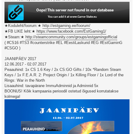
★Koduleht/foorum:★
http://estgaming.ee/foorum/
★FB LIKE leht:★
https://www.facebook.com/EstGaming1/
★Steam:★
http://steamcommunity.com/groups/estgamingofficial
( #CS16 #TS3 #counterstrike #EL #EestiLaskurid #EG #EstGaminG
#CSGO )
JAANIPÄEV 2017
12.06.2017 - 02.07.2017
Peaauhind: 1x CS 1.6 Key / 2x CS:GO Gifts / 10x *Random Steam
Keys / 1x F.E.A.R. 2: Project Origin / 1x Killing Floor / 1x Lord of the
Rings: War in the North
Lisaauhind: tavapärane ImmuAdminnid ja Adminnid 5x
BOONUS! Kõik kampaania perioodil ostetud õigused korrutatakse
kolmega!