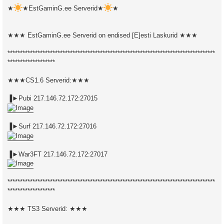
★
★EstGaminG.ee Serverid★
★
★★★ EstGaminG.ee Serverid on endised [E]esti Laskurid ★★★
***********************************************************************************
*******************
★★★CS1.6 Serverid:★★★
▐►Pubi 217.146.72.172:27015
▐►Surf 217.146.72.172:27016
▐►War3FT 217.146.72.172:27017
***********************************************************************************
*******************
★★★ TS3 Serverid: ★★★