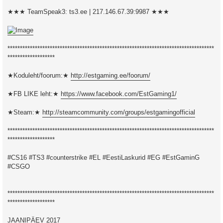
★★★ TeamSpeak3: ts3.ee | 217.146.67.39:9987 ★★★
***********************************************************************************
*******************
★Koduleht/foorum:★
http://estgaming.ee/foorum/
★FB LIKE leht:★
https://www.facebook.com/EstGaming1/
★Steam:★
http://steamcommunity.com/groups/estgamingofficial
***********************************************************************************
*******************
#CS16 #TS3 #counterstrike #EL #EestiLaskurid #EG #EstGaminG
#CSGO
***********************************************************************************
*******************
JAANIPÄEV 2017