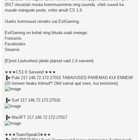
2017 otsustati muuta kommuuninime ning suunda, võeti suund ka
muude mängude poole, mitte ainult CS 1.6.
Uueks kommuuni nimeks sai EstGaming.
EstGaming on kohal ning liituda saab meiega:
Foorumis
Facebookis
Steamis
[E]esti Laskuritest järele jäänud vaid 1.6 serverid,
★★★CS1.6 Serverid:★★★
▐►Pubi 217.146.72.172:27015 TABAVUSED PAREMAD KUI ENNEM!
(10 inimest heaks kiitnud*! Olid samal ajal sees, kui testisime)
▐►Surf 217.146.72.172:27016
▐►War3FT 217.146.72.172:27017
★★★TeamSpeak3★★★