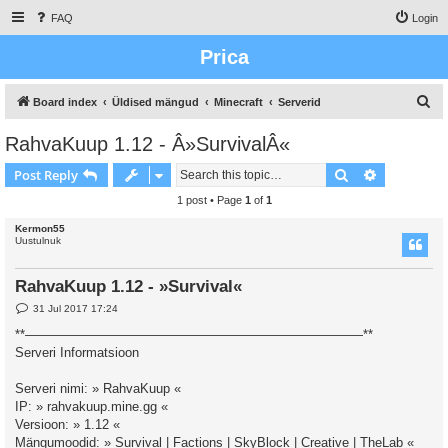
FAQ
Login
Prica
S
Board index
Üldised mängud
Minecraft
Serverid
e
RahvaKuup 1.12 - Â»SurvivalÂ«
a
Search
Advanced s
Post Reply
r
c
1 post • Page
1
of
1
h
Kermon55
Uustulnuk
RahvaKuup 1.12 - »Survival«
P
31 Jul 2017 17:24
o
s
**——————————————————————————**
t
Serveri Informatsioon
Serveri nimi: » RahvaKuup «
IP: » rahvakuup.mine.gg «
Versioon: » 1.12 «
Mängumoodid: » Survival | Factions | SkyBlock | Creative | TheLab «