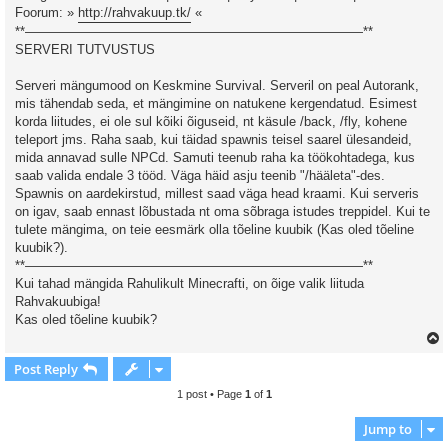
Foorum: »
http://rahvakuup.tk/
«
**——————————————————————————**
SERVERI TUTVUSTUS
Serveri mängumood on Keskmine Survival. Serveril on peal Autorank,
mis tähendab seda, et mängimine on natukene kergendatud. Esimest
korda liitudes, ei ole sul kõiki õiguseid, nt käsule /back, /fly, kohene
teleport jms. Raha saab, kui täidad spawnis teisel saarel ülesandeid,
mida annavad sulle NPCd. Samuti teenub raha ka töökohtadega, kus
saab valida endale 3 tööd. Väga häid asju teenib "/hääleta"-des.
Spawnis on aardekirstud, millest saad väga head kraami. Kui serveris
on igav, saab ennast lõbustada nt oma sõbraga istudes treppidel. Kui te
tulete mängima, on teie eesmärk olla tõeline kuubik (Kas oled tõeline
kuubik?).
**——————————————————————————**
Kui tahad mängida Rahulikult Minecrafti, on õige valik liituda
Rahvakuubiga!
Kas oled tõeline kuubik?
Post Reply
1 post • Page
1
of
1
Jump to