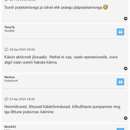
o
s
Suviti purjetamisega ja talvel ehk praegu jääpurjetamisega
t
TweeTy
Huviline
P
18 Apr 2015 20:54
o
s
Käisin aktiivselt jõusaalis. Hetkel ei saa, uuele operatsioonile, suve
t
algul saan uuesti hakata käima.
Markus
Uustulnuk
P
27 Apr 2015 18:00
o
s
Hommikused; õhtused kätekõverdused, kõhulihaste pumpamine ning
t
iga õhtune jooksmas käimine.
Nick431