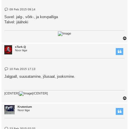
P
09 Feb 2015 09:14
o
s
Suvel: jalg-, võrk-, ja korvpalliga
t
Talvel: jäähoki
sTark.Q
Noor liige
P
10 Feb 2015 17:13
o
s
Jalgpall, suusatamine, jõusaal, jooksmine.
t
[CENTER]
[/CENTER]
Krutonium
Noor liige
P
23 Feb 2015 02:32