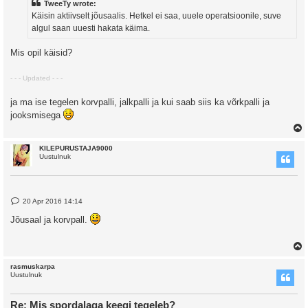
TweeTy wrote:
Käisin aktiivselt jõusaalis. Hetkel ei saa, uuele operatsioonile, suve
algul saan uuesti hakata käima.
Mis opil käisid?
- - - Updated - - -
ja ma ise tegelen korvpalli, jalkpalli ja kui saab siis ka võrkpalli ja
jooksmisega
KILEPURUSTAJA9000
Uustulnuk
P
20 Apr 2016 14:14
o
s
Jõusaal ja korvpall.
t
rasmuskarpa
Uustulnuk
Re: Mis spordalaga keegi tegeleb?