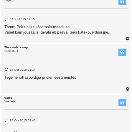
Liige
P
08 Jul 2015 01:15
o
s
Trenn; Poks hiljuti lõpetasin maadluse.
t
Vahel käin jõusaalis, tavaliselt päeval teen kätekõverdusi jne...
Thesanderkempi
Uustulnuk
P
14 Oct 2015 21:14
o
s
Tegelne rattaspordiga ja olen eestimeister.
t
valdo
Vaatleja
P
19 Oct 2015 09:40
o
s
t