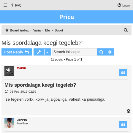
FAQ
Login
Prica
S
Board index
Varia
Elu
Sport
e
Mis spordalaga keegi tegeleb?
a
Search
Advanced s
Post Reply
r
c
11 posts • Page
1
of
1
h
Martin
Mis spordalaga keegi tegeleb?
P
03 Feb 2015 02:55
o
s
Ise tegelen võrk-, korv- ja jalgpalliga, vahest ka jõusaaliga.
t
ZIPPIN
Huviline