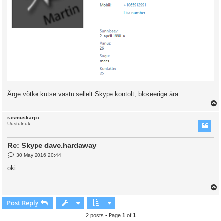
Ärge võtke kutse vastu sellelt Skype kontolt, blokeerige ära.
rasmuskarpa
Uustulnuk
Re: Skype dave.hardaway
P
30 May 2016 20:44
o
s
oki
t
Post Reply
2 posts • Page
1
of
1