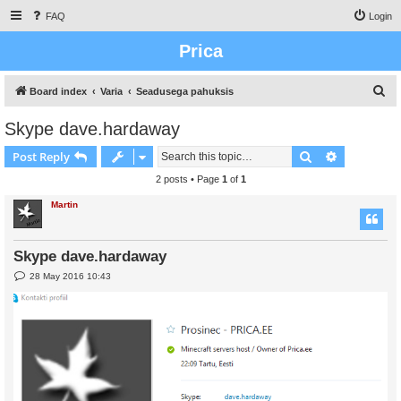
FAQ
Login
Prica
S
Board index
Varia
Seadusega pahuksis
e
Skype dave.hardaway
a
Search
Advanced s
Post Reply
r
c
2 posts • Page
1
of
1
h
Martin
Skype dave.hardaway
P
28 May 2016 10:43
o
s
t