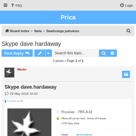
FAQ
Login
Prica
S
Board index
Varia
Seadusega pahuksis
e
Skype dave.hardaway
a
Search
Advanced s
Post Reply
r
c
2 posts • Page
1
of
1
h
Martin
Skype dave.hardaway
P
28 May 2016 10:43
o
s
t