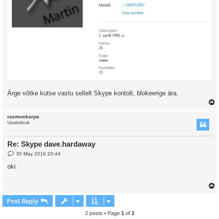
Ärge võtke kutse vastu sellelt Skype kontolt, blokeerige ära.
rasmuskarpa
Uustulnuk
Re: Skype dave.hardaway
P
30 May 2016 20:44
o
s
oki
t
Post Reply
2 posts • Page
1
of
1