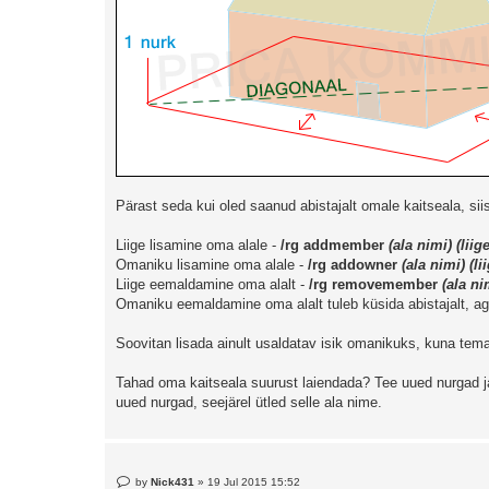
Pärast seda kui oled saanud abistajalt omale kaitseala, sii
Liige lisamine oma alale -
/rg addmember
(ala nimi) (liig
Omaniku lisamine oma alale -
/rg addowner
(ala nimi) (li
Liige eemaldamine oma alalt -
/rg removemember
(ala ni
Omaniku eemaldamine oma alalt tuleb küsida abistajalt, ag
Soovitan lisada ainult usaldatav isik omanikuks, kuna temal
Tahad oma kaitseala suurust laiendada? Tee uued nurgad ja üt
uued nurgad, seejärel ütled selle ala nime.
P
by
Nick431
»
19 Jul 2015 15:52