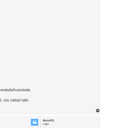
urendada/kustutada.
 siis näitad talle
T
o
Nick431
p
Liige