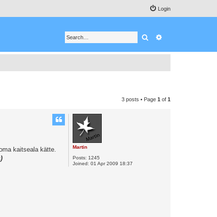
Login
Search
Advanced search
3 posts • Page
1
of
1
Martin
 oma kaitseala kätte.
)
Posts:
1245
Joined:
01 Apr 2009 18:37