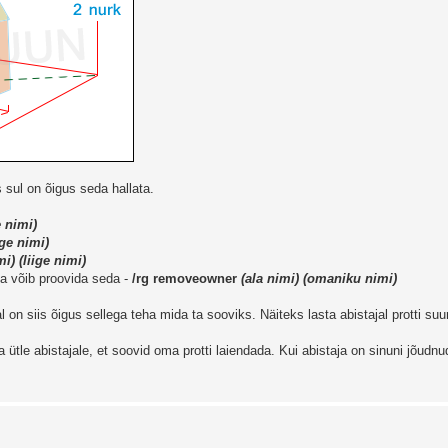
s sul on õigus seda hallata.
e nimi)
ige nimi)
mi) (liige nimi)
a võib proovida seda -
/rg removeowner
(ala nimi) (omaniku nimi)
 on siis õigus sellega teha mida ta sooviks. Näiteks lasta abistajal protti su
le abistajale, et soovid oma protti laiendada. Kui abistaja on sinuni jõudnud,