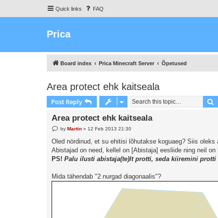
Quick links
FAQ
Prica
Board index
Prica Minecraft Server
Õpetused
Area protect ehk kaitseala
S
Post Reply
Area protect ehk kaitseala
P
by
Martin
»
12 Feb 2013 21:30
o
s
Oled nördinud, et su ehitisi lõhutakse koguaeg? Siis oleks ae
t
Abistajad on need, kellel on [Abistaja] eesliide ning neil o
PS!
Palu ilusti abistaja(te)lt protti, seda kiiremini pro
Mida tähendab "2 nurgad diagonaalis"?