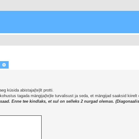
earch
Advanced search
g küsida abistaja(te)lt protti.
n kohustus tagada mängija(te)le turvalisust ja seda, et mängijad saaksid kiirelt
tti saad. Enne tee kindlaks, et sul on selleks 2 nurgad olemas. (Diagonaalis