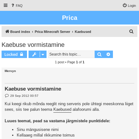
FAQ
Login
Prica
S
Board index
Prica Minecraft Server
Kaebused
e
Kaebuse vormistamine
a
Search
Advanced sear
Locked
r
c
1 post • Page
1
of
1
h
Mervyn
Kaebuse vormistamine
P
29 Sep 2012 00:57
o
s
Kui keegi rikub mõnda reeglit ning serveris pole ühtegi meeskonna liiget
t
sees, siis tee palun teema
Kaebused
alafoorumi alla.
Luues teemat, pead sa vastama järgmistele punktidele:
Sinu mängusisene nimi
Kellaaeg millal rikkumine toimus