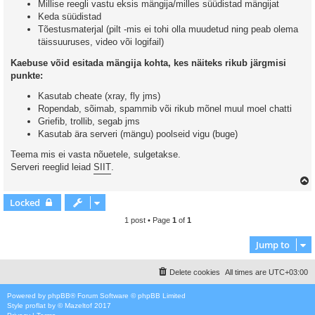
Millise reegli vastu eksis mängija/milles süüdistad mängijat
Keda süüdistad
Tõestusmaterjal (pilt -mis ei tohi olla muudetud ning peab olema
täissuuruses, video või logifail)
Kaebuse võid esitada mängija kohta, kes näiteks rikub järgmisi
punkte:
Kasutab cheate (xray, fly jms)
Ropendab, sõimab, spammib või rikub mõnel muul moel chatti
Griefib, trollib, segab jms
Kasutab ära serveri (mängu) poolseid vigu (buge)
Teema mis ei vasta nõuetele, sulgetakse.
Serveri reeglid leiad
SIIT
.
Locked
1 post • Page
1
of
1
Jump to
Delete cookies
All times are
UTC+03:00
Powered by
phpBB
® Forum Software © phpBB Limited
Style
proflat
by ©
Mazeltof
2017