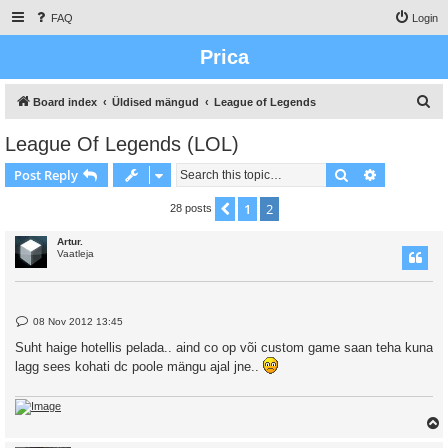
FAQ
Login
Prica
S
Board index
Üldised mängud
League of Legends
e
League Of Legends (LOL)
a
Search
Advanced s
Post Reply
r
c
1
2
Previous
28 posts
h
Artur.
Vaatleja
P
08 Nov 2012 13:45
o
s
Suht haige hotellis pelada.. aind co op või custom game saan teha kuna
t
lagg sees kohati dc poole mängu ajal jne..