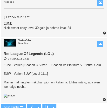
Noor liige
P
17 Feb 2015 13:37
o
s
EUNE
t
Nick owner easy level 30 gold ja pehmo level 24
VarienSdw
Noor liige
Re: League Of Legends (LOL)
P
04 Mar 2015 23:28
o
s
Eune - Varien [Season 3 Silver III;Season IV Platinum V; Hetkel Gold
t
III]
EUW - Varien EUW [Level 11...]
Mainin mid ning lemmikchampion on Katarina. Lihtne mäng, aga olen
ise haige noob..
Post Reply