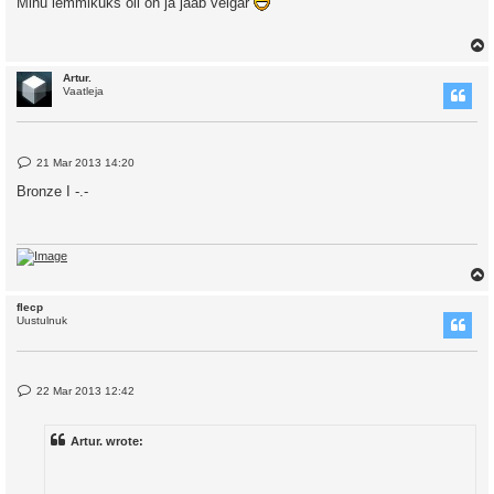
Minu lemmikuks oli on ja jääb veigar
t
Artur.
Vaatleja
P
21 Mar 2013 14:20
o
s
Bronze I -.-
t
flecp
Uustulnuk
P
22 Mar 2013 12:42
o
s
t
Artur. wrote: