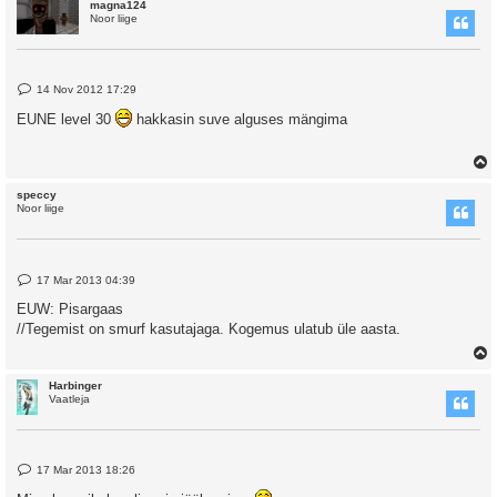
magna124
Noor liige
P
14 Nov 2012 17:29
o
s
EUNE level 30
hakkasin suve alguses mängima
t
speccy
Noor liige
P
17 Mar 2013 04:39
o
s
EUW: Pisargaas
t
//Tegemist on smurf kasutajaga. Kogemus ulatub üle aasta.
Harbinger
Vaatleja
P
17 Mar 2013 18:26
o
s