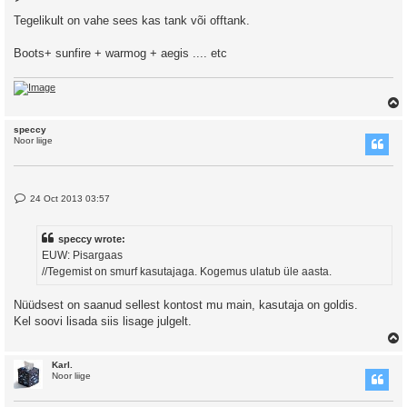
o
s
Tegelikult on vahe sees kas tank või offtank.
t
Boots+ sunfire + warmog + aegis .... etc
speccy
Noor liige
P
24 Oct 2013 03:57
o
s
t
speccy wrote:
EUW: Pisargaas
//Tegemist on smurf kasutajaga. Kogemus ulatub üle aasta.
Nüüdsest on saanud sellest kontost mu main, kasutaja on goldis.
Kel soovi lisada siis lisage julgelt.
Karl.
Noor liige