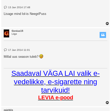
P
13 Jan 2014 17:48
o
s
Lisage mind lol-is NeegriPuss
t
Genius15
Liige
P
17 Jan 2014 11:01
o
s
Millal uus season tuleb?
t
Saadaval VÄGA LAI valik e-
vedelikke, e-sigarette ning
tarvikuid!
LEVIA e-pood
zajebiis