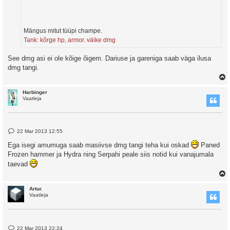
Mängus mitut tüüpi champe.
Tank: kõrge hp, armor. väike dmg
See dmg asi ei ole kõige õigem. Dariuse ja gareniga saab väga ilusa
dmg tangi.
Harbinger
Vaatleja
P
22 Mar 2013 12:55
o
s
Ega isegi amumuga saab masiivse dmg tangi teha kui oskad
Paned
t
Frozen hammer ja Hydra ning Serpahi peale siis notid kui vanajumala
taevad
Artur.
Vaatleja
P
22 Mar 2013 22:24