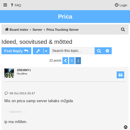
FAQ
Login
Prica
S
Board index
Server
Prica Trucking Server
e
Ideed, soovitused & mõtted
a
Search
Advanced s
Post Reply
r
c
1
2
Previous
22 posts
h
ZREMMY1
Huviline
P
09 Oct 2013 20:47
o
s
Mis on prica samp server tahaks m2gida
t
- - - Updated - - -
ip ma m6tlen.