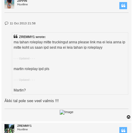
ZIPPIN
Huviline
P
11 Oct 2013 21:58
o
s
t
ZREMMY1 wrote:
ma tahan roleplay mitte truckingut anna please link ma ei leia anna ip
mitte koht us saan ipd sest ma ei leia tahan ip roleplayy
- - - Updated - - -
martin roleplay ipd pls
- - - Updated - - -
Martin?
Äkki tal pole see veel valmis !!!
ZREMMY1
Huviline