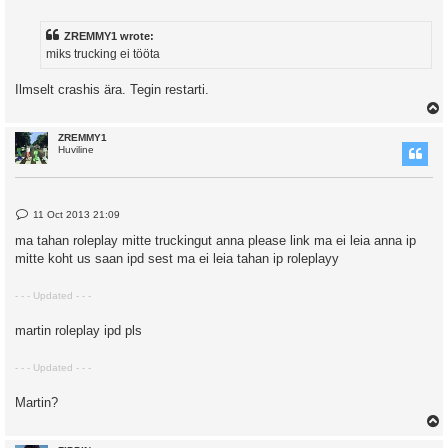
o
s
t
ZREMMY1 wrote:
miks trucking ei tööta
Ilmselt crashis ära. Tegin restarti.
ZREMMY1
Huviline
P
11 Oct 2013 21:09
o
s
ma tahan roleplay mitte truckingut anna please link ma ei leia anna ip
t
mitte koht us saan ipd sest ma ei leia tahan ip roleplayy
- - - Updated - - -
martin roleplay ipd pls
- - - Updated - - -
Martin?