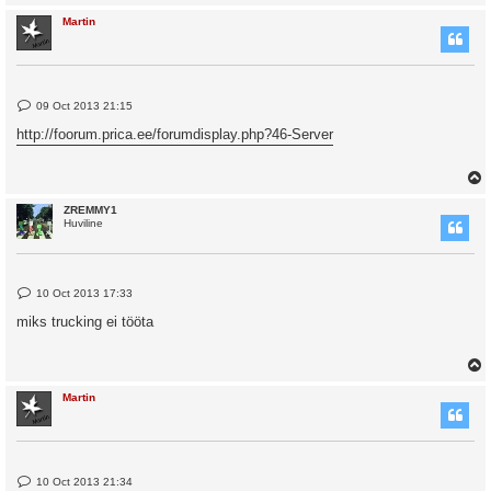
Martin
P
09 Oct 2013 21:15
o
s
http://foorum.prica.ee/forumdisplay.php?46-Server
t
ZREMMY1
Huviline
P
10 Oct 2013 17:33
o
s
miks trucking ei tööta
t
Martin
P
10 Oct 2013 21:34