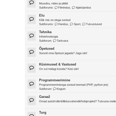
Muusika, video ja pildid
Subforums:
Filmindus
,
Ajakirjandus
Elu
Kõik mis on eluga seotud
Subforums:
Haridus
,
Sport
,
Tutvustused
Tehnika
Infotehnoloogia
Subforum:
Tarkvara
Õpetused
Soovid oma õpetust jagada? Jaga siin!
Küsimused & Vastused
On sul midagi küsida? Küsi siin!
Programmeerimine
Programmeerimisega seotud teemad (PHP, python jne)
Subforum:
Kogum
Garaaž
Omad autot/rollerit/liiklusvahendit/hobiprojekti? Tutvusta meile
Turg