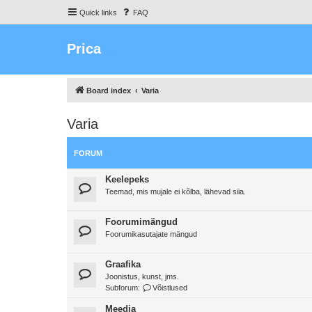
Quick links
FAQ
Prica
Board index
Varia
Varia
FORUM
Keelepeks
Teemad, mis mujale ei kõlba, lähevad siia.
Foorumimängud
Foorumikasutajate mängud
Graafika
Joonistus, kunst, jms.
Subforum:
Võistlused
Meedia