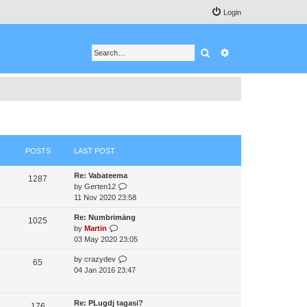
Login
Search
Advanced search
POSTS
LAST POST
Re: Vabateema
1287
V
by
Gerten12
i
11 Nov 2020 23:58
e
Re: Numbrimäng
w
1025
V
by
Martin
t
i
03 May 2020 23:05
h
e
e
V
by
crazydev
w
65
l
i
04 Jan 2016 23:47
t
a
e
h
t
w
e
e
t
Re: PLugdj tagasi?
l
176
s