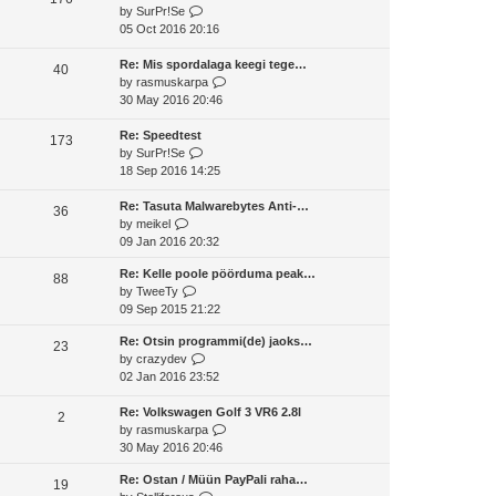
V
h
by
SurPr!Se
a
t
i
e
05 Oct 2016 20:16
t
p
e
l
e
o
w
a
Re: Mis spordalaga keegi tege…
s
40
s
t
t
V
by
rasmuskarpa
t
t
h
e
i
30 May 2016 20:46
p
e
s
e
o
l
t
w
Re: Speedtest
s
173
a
V
p
t
by
SurPr!Se
t
t
i
o
h
18 Sep 2016 14:25
e
e
s
e
s
w
t
l
Re: Tasuta Malwarebytes Anti-…
36
V
t
t
a
by
meikel
i
p
h
t
09 Jan 2016 20:32
e
o
e
e
Re: Kelle poole pöörduma peak…
w
s
l
s
88
V
by
TweeTy
t
t
a
t
i
09 Sep 2015 21:22
h
t
p
e
e
e
o
Re: Otsin programmi(de) jaoks…
w
23
l
s
s
V
by
crazydev
t
a
t
t
i
02 Jan 2016 23:52
h
t
p
e
e
e
o
w
Re: Volkswagen Golf 3 VR6 2.8l
l
2
s
s
t
V
by
rasmuskarpa
a
t
t
h
i
30 May 2016 20:46
t
p
e
e
e
o
Re: Ostan / Müün PayPali raha…
l
w
19
s
s
V