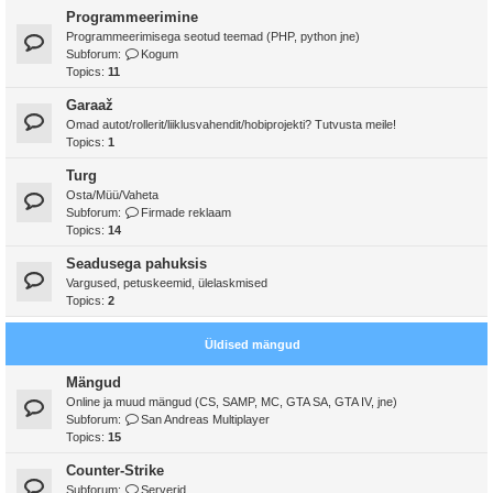
Programmeerimine
Programmeerimisega seotud teemad (PHP, python jne)
Subforum:
Kogum
Topics:
11
Garaaž
Omad autot/rollerit/liiklusvahendit/hobiprojekti? Tutvusta meile!
Topics:
1
Turg
Osta/Müü/Vaheta
Subforum:
Firmade reklaam
Topics:
14
Seadusega pahuksis
Vargused, petuskeemid, ülelaskmised
Topics:
2
Üldised mängud
Mängud
Online ja muud mängud (CS, SAMP, MC, GTA SA, GTA IV, jne)
Subforum:
San Andreas Multiplayer
Topics:
15
Counter-Strike
Subforum:
Serverid