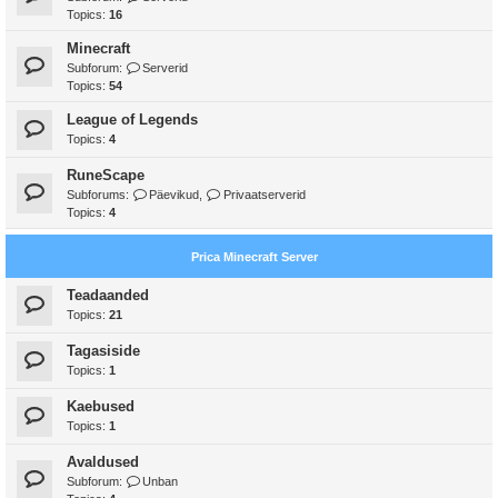
Topics:
16
Minecraft
Subforum:
Serverid
Topics:
54
League of Legends
Topics:
4
RuneScape
Subforums:
Päevikud
,
Privaatserverid
Topics:
4
Prica Minecraft Server
Teadaanded
Topics:
21
Tagasiside
Topics:
1
Kaebused
Topics:
1
Avaldused
Subforum:
Unban