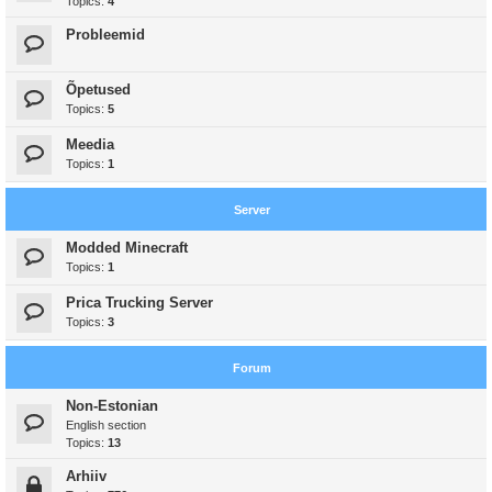
Topics:
4
Probleemid
Õpetused
Topics:
5
Meedia
Topics:
1
Server
Modded Minecraft
Topics:
1
Prica Trucking Server
Topics:
3
Forum
Non-Estonian
English section
Topics:
13
Arhiiv