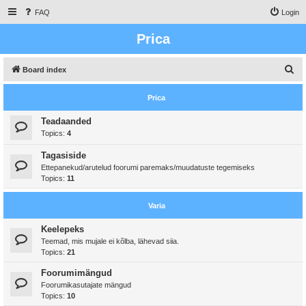
FAQ
Login
Prica
S
Board index
e
Prica
a
r
Teadaanded
Topics:
4
c
h
Tagasiside
Ettepanekud/arutelud foorumi paremaks/muudatuste tegemiseks
Topics:
11
Varia
Keelepeks
Teemad, mis mujale ei kõlba, lähevad siia.
Topics:
21
Foorumimängud
Foorumikasutajate mängud
Topics:
10