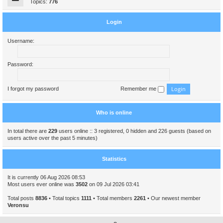
Topics:
776
Login
Username:
Password:
I forgot my password
Remember me
Who is online
In total there are
229
users online :: 3 registered, 0 hidden and 226 guests (based on
users active over the past 5 minutes)
Statistics
It is currently 06 Aug 2026 08:53
Most users ever online was
3502
on 09 Jul 2026 03:41
Total posts
8836
• Total topics
1111
• Total members
2261
• Our newest member
Veronsu