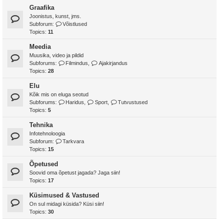
Graafika
Joonistus, kunst, jms.
Subforum:
Võistlused
Topics:
11
Meedia
Muusika, video ja pildid
Subforums:
Filmindus
,
Ajakirjandus
Topics:
28
Elu
Kõik mis on eluga seotud
Subforums:
Haridus
,
Sport
,
Tutvustused
Topics:
5
Tehnika
Infotehnoloogia
Subforum:
Tarkvara
Topics:
15
Õpetused
Soovid oma õpetust jagada? Jaga siin!
Topics:
17
Küsimused & Vastused
On sul midagi küsida? Küsi siin!
Topics:
30