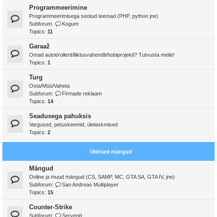
Programmeerimine
Programmeerimisega seotud teemad (PHP, python jne)
Subforum:
Kogum
Topics:
11
Garaaž
Omad autot/rollerit/liiklusvahendit/hobiprojekti? Tutvusta meile!
Topics:
1
Turg
Osta/Müü/Vaheta
Subforum:
Firmade reklaam
Topics:
14
Seadusega pahuksis
Vargused, petuskeemid, ülelaskmised
Topics:
2
Üldised mängud
Mängud
Online ja muud mängud (CS, SAMP, MC, GTA SA, GTA IV, jne)
Subforum:
San Andreas Multiplayer
Topics:
15
Counter-Strike
Subforum:
Serverid