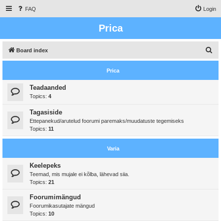
FAQ
Login
Prica
S
Board index
e
Prica
a
r
Teadaanded
Topics:
4
c
h
Tagasiside
Ettepanekud/arutelud foorumi paremaks/muudatuste tegemiseks
Topics:
11
Varia
Keelepeks
Teemad, mis mujale ei kõlba, lähevad siia.
Topics:
21
Foorumimängud
Foorumikasutajate mängud
Topics:
10