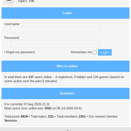
Topics:
776
Login
Username:
Password:
I forgot my password
Remember me
Who is online
In total there are
137
users online :: 3 registered, 0 hidden and 134 guests (based on
users active over the past 5 minutes)
Statistics
It is currently 07 Aug 2026 21:11
Most users ever online was
3502
on 09 Jul 2026 03:41
Total posts
8836
• Total topics
1111
• Total members
2261
• Our newest member
Veronsu