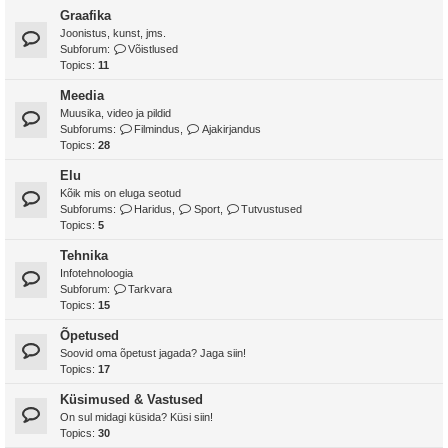
Graafika
Joonistus, kunst, jms.
Subforum:
Võistlused
Topics:
11
Meedia
Muusika, video ja pildid
Subforums:
Filmindus
,
Ajakirjandus
Topics:
28
Elu
Kõik mis on eluga seotud
Subforums:
Haridus
,
Sport
,
Tutvustused
Topics:
5
Tehnika
Infotehnoloogia
Subforum:
Tarkvara
Topics:
15
Õpetused
Soovid oma õpetust jagada? Jaga siin!
Topics:
17
Küsimused & Vastused
On sul midagi küsida? Küsi siin!
Topics:
30