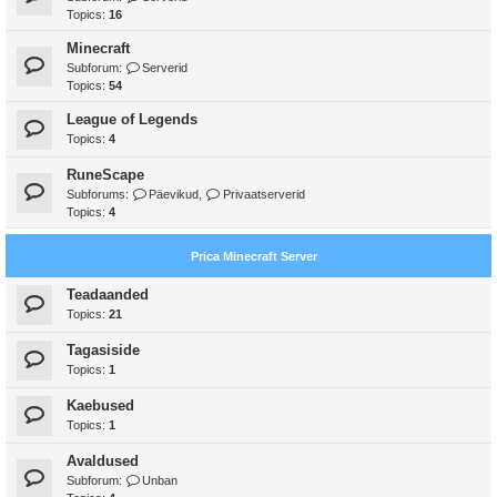
Topics:
16
Minecraft
Subforum:
Serverid
Topics:
54
League of Legends
Topics:
4
RuneScape
Subforums:
Päevikud
,
Privaatserverid
Topics:
4
Prica Minecraft Server
Teadaanded
Topics:
21
Tagasiside
Topics:
1
Kaebused
Topics:
1
Avaldused
Subforum:
Unban