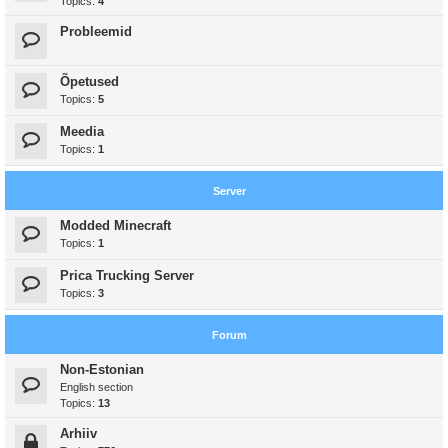
Topics:
4
Probleemid
Õpetused
Topics:
5
Meedia
Topics:
1
Server
Modded Minecraft
Topics:
1
Prica Trucking Server
Topics:
3
Forum
Non-Estonian
English section
Topics:
13
Arhiiv