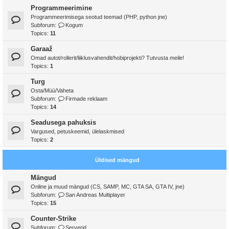
Programmeerimine
Programmeerimisega seotud teemad (PHP, python jne)
Subforum:
Kogum
Topics:
11
Garaaž
Omad autot/rollerit/liiklusvahendit/hobiprojekti? Tutvusta meile!
Topics:
1
Turg
Osta/Müü/Vaheta
Subforum:
Firmade reklaam
Topics:
14
Seadusega pahuksis
Vargused, petuskeemid, ülelaskmised
Topics:
2
Üldised mängud
Mängud
Online ja muud mängud (CS, SAMP, MC, GTA SA, GTA IV, jne)
Subforum:
San Andreas Multiplayer
Topics:
15
Counter-Strike
Subforum:
Serverid