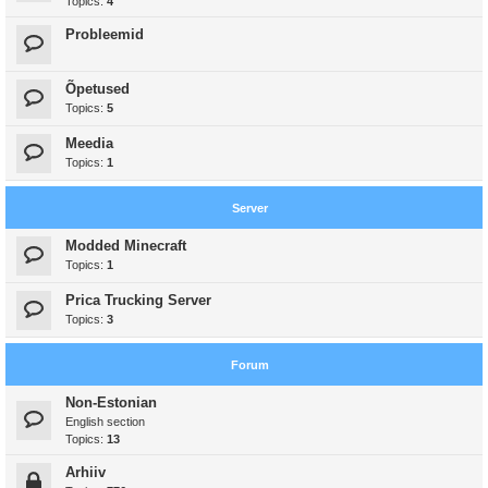
Topics:
4
Probleemid
Õpetused
Topics:
5
Meedia
Topics:
1
Server
Modded Minecraft
Topics:
1
Prica Trucking Server
Topics:
3
Forum
Non-Estonian
English section
Topics:
13
Arhiiv