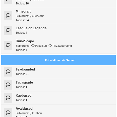
Topics:
16
Minecraft
Subforum:
Serverid
Topics:
54
League of Legends
Topics:
4
RuneScape
Subforums:
Päevikud
,
Privaatserverid
Topics:
4
Prica Minecraft Server
Teadaanded
Topics:
21
Tagasiside
Topics:
1
Kaebused
Topics:
1
Avaldused
Subforum:
Unban