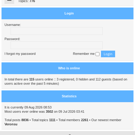
Topics:
776
Login
Username:
Password:
I forgot my password
Remember me
Who is online
In total there are
115
users online :: 3 registered, 0 hidden and 112 guests (based on
users active over the past 5 minutes)
Statistics
It is currently 09 Aug 2026 08:53
Most users ever online was
3502
on 09 Jul 2026 03:41
Total posts
8836
• Total topics
1111
• Total members
2261
• Our newest member
Veronsu