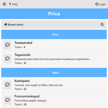
FAQ
Login
Prica
S
Board index
e
Prica
a
r
Teadaanded
Topics:
4
c
h
Tagasiside
Ettepanekud/arutelud foorumi paremaks/muudatuste tegemiseks
Topics:
11
Varia
Keelepeks
Teemad, mis mujale ei kõlba, lähevad siia.
Topics:
21
Foorumimängud
Foorumikasutajate mängud
Topics:
10