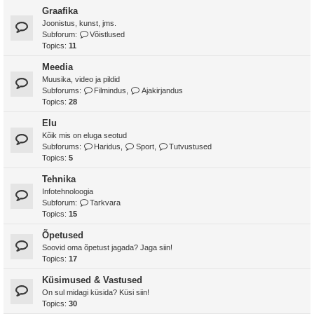
Graafika
Joonistus, kunst, jms.
Subforum:
Võistlused
Topics:
11
Meedia
Muusika, video ja pildid
Subforums:
Filmindus
,
Ajakirjandus
Topics:
28
Elu
Kõik mis on eluga seotud
Subforums:
Haridus
,
Sport
,
Tutvustused
Topics:
5
Tehnika
Infotehnoloogia
Subforum:
Tarkvara
Topics:
15
Õpetused
Soovid oma õpetust jagada? Jaga siin!
Topics:
17
Küsimused & Vastused
On sul midagi küsida? Küsi siin!
Topics:
30