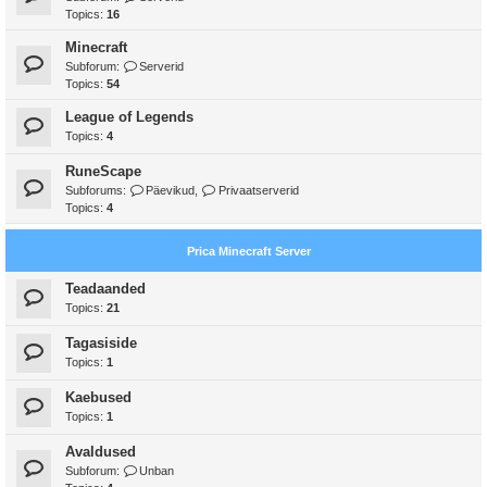
Topics:
16
Minecraft
Subforum:
Serverid
Topics:
54
League of Legends
Topics:
4
RuneScape
Subforums:
Päevikud
,
Privaatserverid
Topics:
4
Prica Minecraft Server
Teadaanded
Topics:
21
Tagasiside
Topics:
1
Kaebused
Topics:
1
Avaldused
Subforum:
Unban