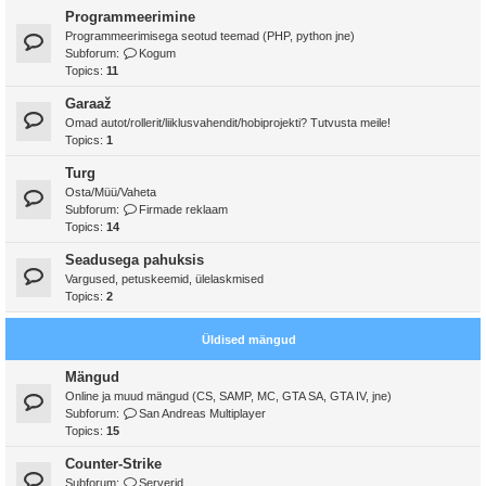
Programmeerimine
Programmeerimisega seotud teemad (PHP, python jne)
Subforum:
Kogum
Topics:
11
Garaaž
Omad autot/rollerit/liiklusvahendit/hobiprojekti? Tutvusta meile!
Topics:
1
Turg
Osta/Müü/Vaheta
Subforum:
Firmade reklaam
Topics:
14
Seadusega pahuksis
Vargused, petuskeemid, ülelaskmised
Topics:
2
Üldised mängud
Mängud
Online ja muud mängud (CS, SAMP, MC, GTA SA, GTA IV, jne)
Subforum:
San Andreas Multiplayer
Topics:
15
Counter-Strike
Subforum:
Serverid