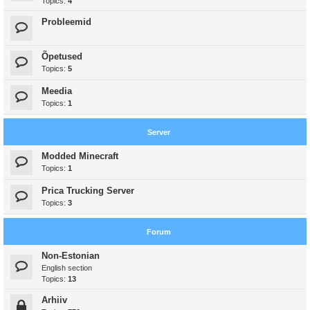
Topics:
4
Probleemid
Õpetused
Topics:
5
Meedia
Topics:
1
Server
Modded Minecraft
Topics:
1
Prica Trucking Server
Topics:
3
Forum
Non-Estonian
English section
Topics:
13
Arhiiv