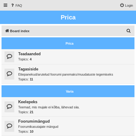
FAQ
Login
Prica
S
Board index
e
Prica
a
r
Teadaanded
Topics:
4
c
h
Tagasiside
Ettepanekud/arutelud foorumi paremaks/muudatuste tegemiseks
Topics:
11
Varia
Keelepeks
Teemad, mis mujale ei kõlba, lähevad siia.
Topics:
21
Foorumimängud
Foorumikasutajate mängud
Topics:
10