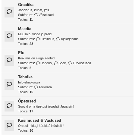
Graafika
Joonistus, kunst, jms.
Subforum:
Võistlused
Topics:
11
Meedia
Muusika, video ja pildid
Subforums:
Filmindus
,
Ajakirjandus
Topics:
28
Elu
Kõik mis on eluga seotud
Subforums:
Haridus
,
Sport
,
Tutvustused
Topics:
5
Tehnika
Infotehnoloogia
Subforum:
Tarkvara
Topics:
15
Õpetused
Soovid oma õpetust jagada? Jaga siin!
Topics:
17
Küsimused & Vastused
On sul midagi küsida? Küsi siin!
Topics:
30