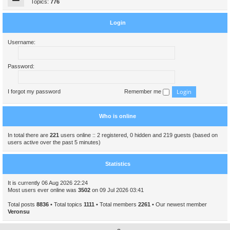
Topics:
776
Login
Username:
Password:
I forgot my password
Remember me
Who is online
In total there are
221
users online :: 2 registered, 0 hidden and 219 guests (based on
users active over the past 5 minutes)
Statistics
It is currently 06 Aug 2026 22:24
Most users ever online was
3502
on 09 Jul 2026 03:41
Total posts
8836
• Total topics
1111
• Total members
2261
• Our newest member
Veronsu