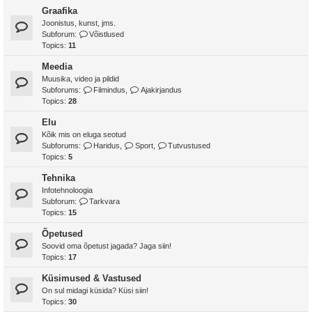
Graafika
Joonistus, kunst, jms.
Subforum:
Võistlused
Topics:
11
Meedia
Muusika, video ja pildid
Subforums:
Filmindus
,
Ajakirjandus
Topics:
28
Elu
Kõik mis on eluga seotud
Subforums:
Haridus
,
Sport
,
Tutvustused
Topics:
5
Tehnika
Infotehnoloogia
Subforum:
Tarkvara
Topics:
15
Õpetused
Soovid oma õpetust jagada? Jaga siin!
Topics:
17
Küsimused & Vastused
On sul midagi küsida? Küsi siin!
Topics:
30