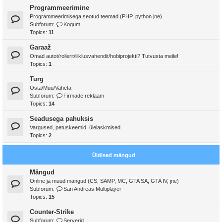
Programmeerimine
Programmeerimisega seotud teemad (PHP, python jne)
Subforum:
Kogum
Topics:
11
Garaaž
Omad autot/rollerit/liiklusvahendit/hobiprojekti? Tutvusta meile!
Topics:
1
Turg
Osta/Müü/Vaheta
Subforum:
Firmade reklaam
Topics:
14
Seadusega pahuksis
Vargused, petuskeemid, ülelaskmised
Topics:
2
Üldised mängud
Mängud
Online ja muud mängud (CS, SAMP, MC, GTA SA, GTA IV, jne)
Subforum:
San Andreas Multiplayer
Topics:
15
Counter-Strike
Subforum:
Serverid