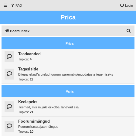
FAQ
Login
Prica
S
Board index
e
Prica
a
r
Teadaanded
Topics:
4
c
h
Tagasiside
Ettepanekud/arutelud foorumi paremaks/muudatuste tegemiseks
Topics:
11
Varia
Keelepeks
Teemad, mis mujale ei kõlba, lähevad siia.
Topics:
21
Foorumimängud
Foorumikasutajate mängud
Topics:
10