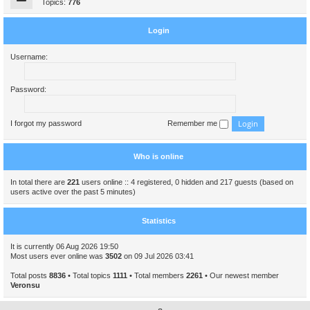
Topics:
776
Login
Username:
Password:
I forgot my password
Remember me
Who is online
In total there are
221
users online :: 4 registered, 0 hidden and 217 guests (based on
users active over the past 5 minutes)
Statistics
It is currently 06 Aug 2026 19:50
Most users ever online was
3502
on 09 Jul 2026 03:41
Total posts
8836
• Total topics
1111
• Total members
2261
• Our newest member
Veronsu