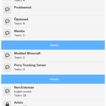
Topics:
4
Probleemid
Õpetused
Topics:
5
Meedia
Topics:
1
Server
Modded Minecraft
Topics:
1
Prica Trucking Server
Topics:
3
Forum
Non-Estonian
English section
Topics:
13
Arhiiv