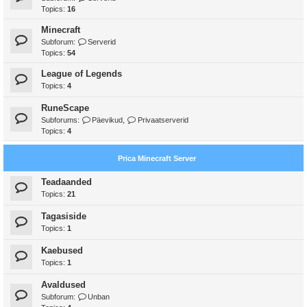
Topics:
16
Minecraft
Subforum:
Serverid
Topics:
54
League of Legends
Topics:
4
RuneScape
Subforums:
Päevikud
,
Privaatserverid
Topics:
4
Prica Minecraft Server
Teadaanded
Topics:
21
Tagasiside
Topics:
1
Kaebused
Topics:
1
Avaldused
Subforum:
Unban