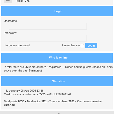
Topics:
776
Login
Username:
Password:
I forgot my password
Remember me
Who is online
In total there are
96
users online :: 2 registered, 0 hidden and 94 guests (based on users
active over the past 5 minutes)
Statistics
It is currently 08 Aug 2026 13:36
Most users ever online was
3502
on 09 Jul 2026 03:41
Total posts
8836
• Total topics
1111
• Total members
2261
• Our newest member
Veronsu