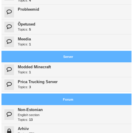
Topics:
4
Probleemid
Õpetused
Topics:
5
Meedia
Topics:
1
Server
Modded Minecraft
Topics:
1
Prica Trucking Server
Topics:
3
Forum
Non-Estonian
English section
Topics:
13
Arhiiv