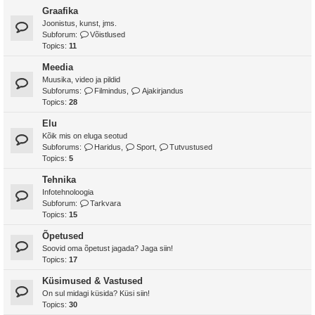
Graafika
Joonistus, kunst, jms.
Subforum:
Võistlused
Topics:
11
Meedia
Muusika, video ja pildid
Subforums:
Filmindus
,
Ajakirjandus
Topics:
28
Elu
Kõik mis on eluga seotud
Subforums:
Haridus
,
Sport
,
Tutvustused
Topics:
5
Tehnika
Infotehnoloogia
Subforum:
Tarkvara
Topics:
15
Õpetused
Soovid oma õpetust jagada? Jaga siin!
Topics:
17
Küsimused & Vastused
On sul midagi küsida? Küsi siin!
Topics:
30