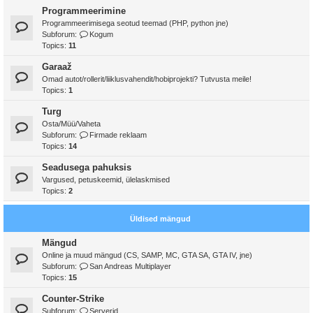
Programmeerimine
Programmeerimisega seotud teemad (PHP, python jne)
Subforum:
Kogum
Topics:
11
Garaaž
Omad autot/rollerit/liiklusvahendit/hobiprojekti? Tutvusta meile!
Topics:
1
Turg
Osta/Müü/Vaheta
Subforum:
Firmade reklaam
Topics:
14
Seadusega pahuksis
Vargused, petuskeemid, ülelaskmised
Topics:
2
Üldised mängud
Mängud
Online ja muud mängud (CS, SAMP, MC, GTA SA, GTA IV, jne)
Subforum:
San Andreas Multiplayer
Topics:
15
Counter-Strike
Subforum:
Serverid