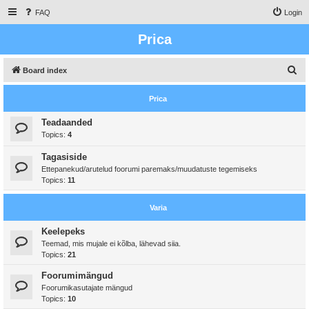
FAQ
Login
Prica
S
Board index
e
Prica
a
r
Teadaanded
Topics:
4
c
h
Tagasiside
Ettepanekud/arutelud foorumi paremaks/muudatuste tegemiseks
Topics:
11
Varia
Keelepeks
Teemad, mis mujale ei kõlba, lähevad siia.
Topics:
21
Foorumimängud
Foorumikasutajate mängud
Topics:
10