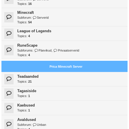
Topics:
16
Minecraft
Subforum:
Serverid
Topics:
54
League of Legends
Topics:
4
RuneScape
Subforums:
Päevikud
,
Privaatserverid
Topics:
4
Prica Minecraft Server
Teadaanded
Topics:
21
Tagasiside
Topics:
1
Kaebused
Topics:
1
Avaldused
Subforum:
Unban