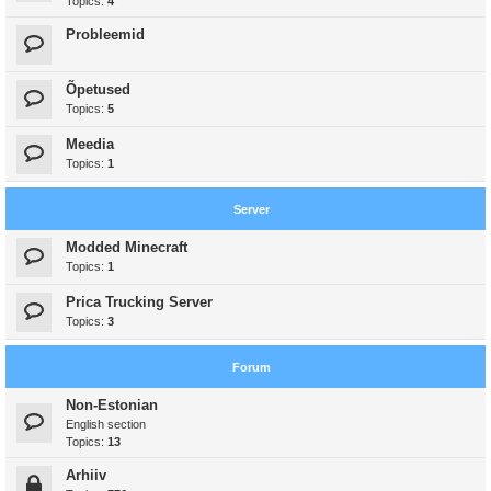
Topics:
4
Probleemid
Õpetused
Topics:
5
Meedia
Topics:
1
Server
Modded Minecraft
Topics:
1
Prica Trucking Server
Topics:
3
Forum
Non-Estonian
English section
Topics:
13
Arhiiv