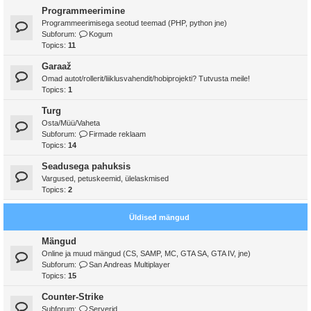
Programmeerimine
Programmeerimisega seotud teemad (PHP, python jne)
Subforum:
Kogum
Topics:
11
Garaaž
Omad autot/rollerit/liiklusvahendit/hobiprojekti? Tutvusta meile!
Topics:
1
Turg
Osta/Müü/Vaheta
Subforum:
Firmade reklaam
Topics:
14
Seadusega pahuksis
Vargused, petuskeemid, ülelaskmised
Topics:
2
Üldised mängud
Mängud
Online ja muud mängud (CS, SAMP, MC, GTA SA, GTA IV, jne)
Subforum:
San Andreas Multiplayer
Topics:
15
Counter-Strike
Subforum:
Serverid