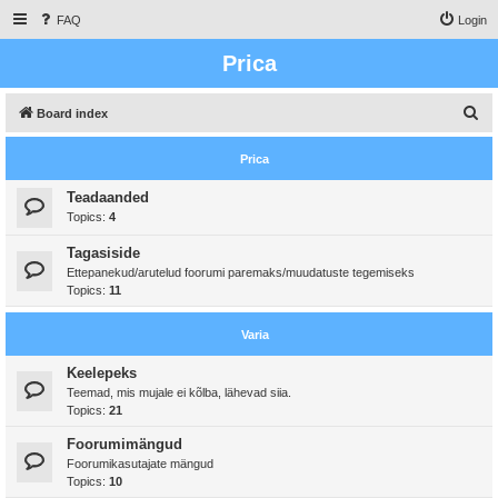
FAQ
Login
Prica
S
Board index
e
Prica
a
r
Teadaanded
Topics:
4
c
h
Tagasiside
Ettepanekud/arutelud foorumi paremaks/muudatuste tegemiseks
Topics:
11
Varia
Keelepeks
Teemad, mis mujale ei kõlba, lähevad siia.
Topics:
21
Foorumimängud
Foorumikasutajate mängud
Topics:
10