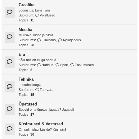
Graafika
Joonistus, kunst, jms.
Subforum:
Võistlused
Topics:
11
Meedia
Muusika, video ja pildid
Subforums:
Filmindus
,
Ajakirjandus
Topics:
28
Elu
Kõik mis on eluga seotud
Subforums:
Haridus
,
Sport
,
Tutvustused
Topics:
5
Tehnika
Infotehnoloogia
Subforum:
Tarkvara
Topics:
15
Õpetused
Soovid oma õpetust jagada? Jaga siin!
Topics:
17
Küsimused & Vastused
On sul midagi küsida? Küsi siin!
Topics:
30