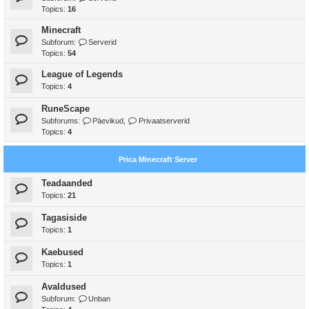
Topics:
16
Minecraft
Subforum:
Serverid
Topics:
54
League of Legends
Topics:
4
RuneScape
Subforums:
Päevikud
,
Privaatserverid
Topics:
4
Prica Minecraft Server
Teadaanded
Topics:
21
Tagasiside
Topics:
1
Kaebused
Topics:
1
Avaldused
Subforum:
Unban