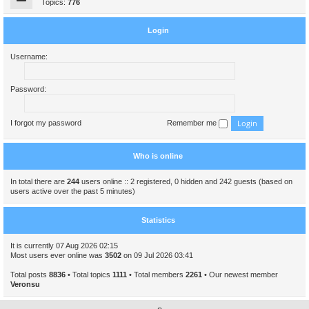
Topics:
776
Login
Username:
Password:
I forgot my password
Remember me
Who is online
In total there are
244
users online :: 2 registered, 0 hidden and 242 guests (based on
users active over the past 5 minutes)
Statistics
It is currently 07 Aug 2026 02:15
Most users ever online was
3502
on 09 Jul 2026 03:41
Total posts
8836
• Total topics
1111
• Total members
2261
• Our newest member
Veronsu