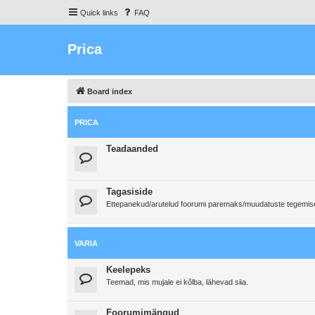
Quick links
FAQ
Prica
Board index
PRICA
Teadaanded
Tagasiside
Ettepanekud/arutelud foorumi paremaks/muudatuste tegemi
VARIA
Keelepeks
Teemad, mis mujale ei kõlba, lähevad siia.
Foorumimängud