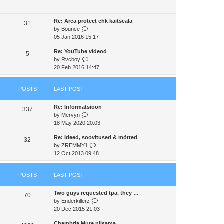
s
t
a
t
t
h
t
p
Re: Area protect ehk kaitseala
e
e
31
o
V
by
Bounce
l
s
s
i
05 Jan 2016 15:17
a
t
t
e
t
p
Re: YouTube videod
w
e
5
o
V
by
Rvcboy
t
s
s
i
20 Feb 2016 14:47
h
t
t
e
e
p
w
l
o
POSTS
LAST POST
t
a
s
h
t
t
Re: Informatsioon
e
e
337
V
by
Mervyn
l
s
i
18 May 2020 20:03
a
t
e
t
p
Re: Ideed, soovitused & mõtted
w
e
32
o
V
by
ZREMMY1
t
s
s
i
12 Oct 2013 09:48
h
t
t
e
e
p
w
l
o
POSTS
LAST POST
t
a
s
h
t
t
Two guys requested tpa, they …
e
e
70
V
by
Enderkillerz
l
s
i
20 Dec 2015 21:03
a
t
e
t
p
Chambria Mute niisama