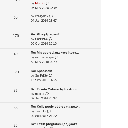
o
V
by
Martin
t
s
s
i
03 May 2020 23:05
h
t
t
e
e
p
V
by
crazydev
w
65
l
o
i
04 Jan 2016 23:47
t
a
s
e
h
t
t
w
e
e
t
Re: PLugdj tagasi?
l
176
s
V
h
by
SurPr!Se
a
t
i
e
05 Oct 2016 20:16
t
p
e
l
e
o
w
a
Re: Mis spordalaga keegi tege…
s
40
s
t
t
V
by
rasmuskarpa
t
t
h
e
i
30 May 2016 20:46
p
e
s
e
o
l
t
w
Re: Speedtest
s
173
a
V
p
t
by
SurPr!Se
t
t
i
o
h
18 Sep 2016 14:25
e
e
s
e
s
w
t
l
Re: Tasuta Malwarebytes Anti-…
36
V
t
t
a
by
meikel
i
p
h
t
09 Jan 2016 20:32
e
o
e
e
Re: Kelle poole pöörduma peak…
w
s
l
s
88
V
by
TweeTy
t
t
a
t
i
09 Sep 2015 21:22
h
t
p
e
e
e
o
Re: Otsin programmi(de) jaoks…
w
23
l
s
s