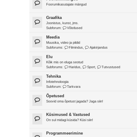
Foorumikasutajate mängud
Graafika
Joonistus, kunst, jms.
Subforum:
Võistlused
Meedia
Muusika, video ja pildid
Subforums:
Filmindus
,
Ajakirjandus
Elu
Kõik mis on eluga seotud
Subforums:
Haridus
,
Sport
,
Tutvustused
Tehnika
Infotehnoloogia
Subforum:
Tarkvara
Õpetused
Soovid oma õpetust jagada? Jaga siin!
Küsimused & Vastused
On sul midagi küsida? Küsi siin!
Programmeerimine