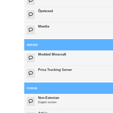
Õpetused
Meedia
SERVER
Modded Minecraft
Prica Trucking Server
FORUM
Non-Estonian
English section