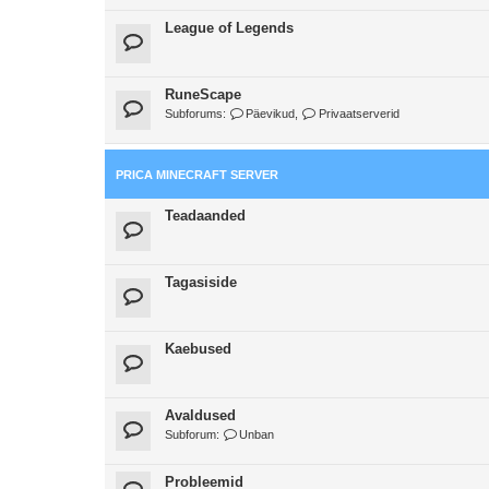
League of Legends
RuneScape
Subforums:
Päevikud
,
Privaatserverid
PRICA MINECRAFT SERVER
Teadaanded
Tagasiside
Kaebused
Avaldused
Subforum:
Unban
Probleemid