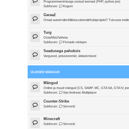
Programmeerimisega seotud teemad (PHP, python jne)
Subforum:
Kogum
Garaaž
Omad autot/rollerit/liiklusvahendit/hobiprojekti? Tutvusta meile
Turg
Osta/Müü/Vaheta
Subforum:
Firmade reklaam
Seadusega pahuksis
Vargused, petuskeemid, ülelaskmised
ÜLDISED MÄNGUD
Mängud
Online ja muud mängud (CS, SAMP, MC, GTA SA, GTA IV, jne
Subforum:
San Andreas Multiplayer
Counter-Strike
Subforum:
Serverid
Minecraft
Subforum:
Serverid