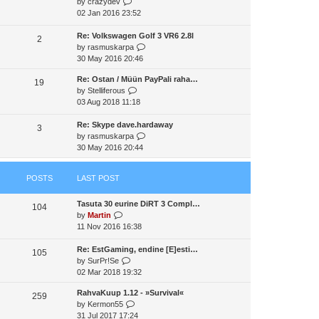
V
by
crazydev
t
a
t
t
i
02 Jan 2016 23:52
h
t
p
e
e
e
o
w
Re: Volkswagen Golf 3 VR6 2.8l
l
2
s
s
t
V
by
rasmuskarpa
a
t
t
h
i
30 May 2016 20:46
t
p
e
e
e
o
Re: Ostan / Müün PayPali raha…
l
w
19
s
s
V
by
Stelliferous
a
t
t
t
i
03 Aug 2018 11:18
t
h
p
e
e
e
o
w
Re: Skype dave.hardaway
s
l
3
s
t
V
by
rasmuskarpa
t
a
t
h
i
30 May 2016 20:44
p
t
e
e
o
e
l
w
s
s
POSTS
LAST POST
a
t
t
t
t
h
p
Tasuta 30 eurine DiRT 3 Compl…
e
e
o
104
V
by
Martin
s
l
s
i
11 Nov 2016 16:38
t
a
t
e
p
t
w
Re: EstGaming, endine [E]esti…
o
e
105
t
V
by
SurPr!Se
s
s
h
i
02 Mar 2018 19:32
t
t
e
e
p
RahvaKuup 1.12 - »Survival«
l
w
o
259
V
by
Kermon55
a
t
s
i
31 Jul 2017 17:24
t
h
t