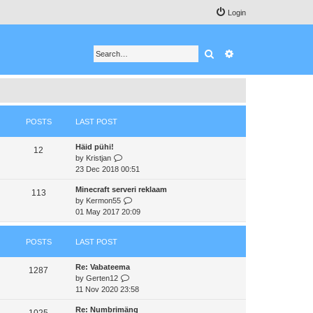
Login
Search
Advanced search
POSTS
LAST POST
Häid pühi!
12
V
by
Kristjan
i
23 Dec 2018 00:51
e
Minecraft serveri reklaam
w
113
V
by
Kermon55
t
i
01 May 2017 20:09
h
e
e
w
l
POSTS
LAST POST
t
a
h
t
Re: Vabateema
e
e
1287
V
by
Gerten12
l
s
i
11 Nov 2020 23:58
a
t
e
t
p
Re: Numbrimäng
w
e
1025