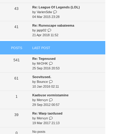
e
e
e
Re: League Of Legends (LOL)
w
43
s
l
V
by
VarienSdw
t
t
a
i
04 Mar 2015 23:28
h
p
t
e
e
o
e
Re: Runescape vabateema
w
41
l
s
s
V
by
japp02
t
a
t
t
i
21 Apr 2018 11:52
h
t
p
e
e
e
o
w
l
s
s
POSTS
LAST POST
t
a
t
t
h
t
p
Re: Tegevused
e
e
541
o
V
by
MrOHK
l
s
s
i
25 Sep 2016 20:53
a
t
t
e
t
p
Soovitused.
w
e
61
o
V
by
Bounce
t
s
s
i
10 Jan 2016 02:11
h
t
t
e
e
p
Kaebuse vormistamine
w
1
l
o
V
by
Mervyn
t
a
s
i
29 Sep 2012 00:57
h
t
t
e
e
e
Re: Warp taotlused
w
39
l
s
V
by
Mervyn
t
a
t
i
19 Mar 2017 21:13
h
t
p
e
e
e
o
No posts
w
0
l
s