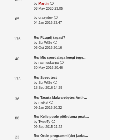
o
V
by
Martin
t
s
s
i
03 May 2020 23:05
h
t
t
e
e
p
V
by
crazydev
w
65
l
o
i
04 Jan 2016 23:47
t
a
s
e
h
t
t
w
e
e
t
Re: PLugdj tagasi?
l
176
s
V
h
by
SurPr!Se
a
t
i
e
05 Oct 2016 20:16
t
p
e
l
e
o
w
a
Re: Mis spordalaga keegi tege…
s
40
s
t
t
V
by
rasmuskarpa
t
t
h
e
i
30 May 2016 20:46
p
e
s
e
o
l
t
w
Re: Speedtest
s
173
a
V
p
t
by
SurPr!Se
t
t
i
o
h
18 Sep 2016 14:25
e
e
s
e
s
w
t
l
Re: Tasuta Malwarebytes Anti-…
36
V
t
t
a
by
meikel
i
p
h
t
09 Jan 2016 20:32
e
o
e
e
Re: Kelle poole pöörduma peak…
w
s
l
s
88
V
by
TweeTy
t
t
a
t
i
09 Sep 2015 21:22
h
t
p
e
e
e
o
Re: Otsin programmi(de) jaoks…
w
23
l
s
s