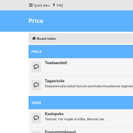
Quick links
FAQ
Prica
Board index
PRICA
Teadaanded
Tagasiside
Ettepanekud/arutelud foorumi paremaks/muudatuste tegemi
VARIA
Keelepeks
Teemad, mis mujale ei kõlba, lähevad siia.
Foorumimängud