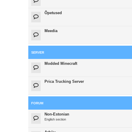
Õpetused
Meedia
SERVER
Modded Minecraft
Prica Trucking Server
FORUM
Non-Estonian
English section