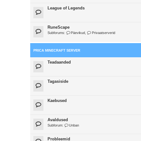
League of Legends
RuneScape
Subforums:
Päevikud
,
Privaatserverid
PRICA MINECRAFT SERVER
Teadaanded
Tagasiside
Kaebused
Avaldused
Subforum:
Unban
Probleemid