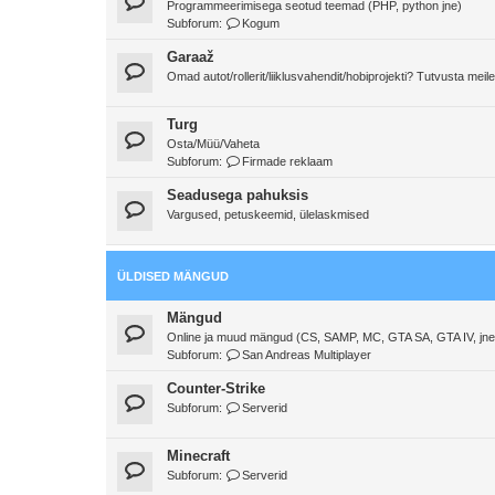
Programmeerimisega seotud teemad (PHP, python jne)
Subforum:
Kogum
Garaaž
Omad autot/rollerit/liiklusvahendit/hobiprojekti? Tutvusta meile
Turg
Osta/Müü/Vaheta
Subforum:
Firmade reklaam
Seadusega pahuksis
Vargused, petuskeemid, ülelaskmised
ÜLDISED MÄNGUD
Mängud
Online ja muud mängud (CS, SAMP, MC, GTA SA, GTA IV, jne
Subforum:
San Andreas Multiplayer
Counter-Strike
Subforum:
Serverid
Minecraft
Subforum:
Serverid