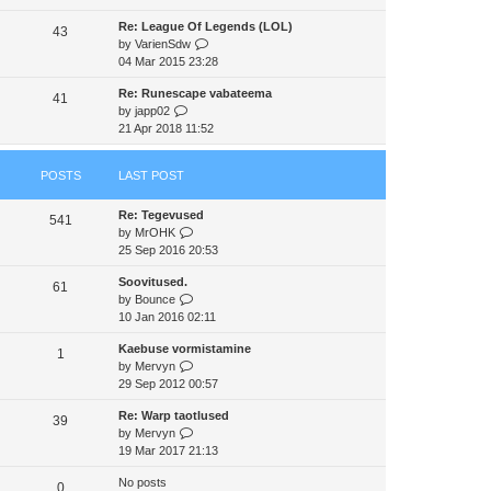
e
e
e
Re: League Of Legends (LOL)
w
43
s
l
V
by
VarienSdw
t
t
a
i
04 Mar 2015 23:28
h
p
t
e
e
o
e
Re: Runescape vabateema
w
41
l
s
s
V
by
japp02
t
a
t
t
i
21 Apr 2018 11:52
h
t
p
e
e
e
o
w
l
s
s
POSTS
LAST POST
t
a
t
t
h
t
p
Re: Tegevused
e
e
541
o
V
by
MrOHK
l
s
s
i
25 Sep 2016 20:53
a
t
t
e
t
p
Soovitused.
w
e
61
o
V
by
Bounce
t
s
s
i
10 Jan 2016 02:11
h
t
t
e
e
p
Kaebuse vormistamine
w
1
l
o
V
by
Mervyn
t
a
s
i
29 Sep 2012 00:57
h
t
t
e
e
e
Re: Warp taotlused
w
39
l
s
V
by
Mervyn
t
a
t
i
19 Mar 2017 21:13
h
t
p
e
e
e
o
No posts
w
0
l
s