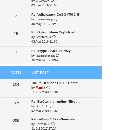
V
by
crazydev
t
a
t
t
i
02 Jan 2016 23:52
h
t
p
e
e
e
o
w
Re: Volkswagen Golf 3 VR6 2.8l
l
2
s
s
t
V
by
rasmuskarpa
a
t
t
h
i
30 May 2016 20:46
t
p
e
e
e
o
Re: Ostan / Müün PayPali raha…
l
w
19
s
s
V
by
Stelliferous
a
t
t
t
i
03 Aug 2018 11:18
t
h
p
e
e
e
o
w
Re: Skype dave.hardaway
s
l
3
s
t
V
by
rasmuskarpa
t
a
t
h
i
30 May 2016 20:44
p
t
e
e
o
e
l
w
s
s
POSTS
LAST POST
a
t
t
t
t
h
p
Tasuta 30 eurine DiRT 3 Compl…
e
e
o
104
V
by
Martin
s
l
s
i
11 Nov 2016 16:38
t
a
t
e
p
t
w
Re: EstGaming, endine [E]esti…
o
e
105
t
V
by
SurPr!Se
s
s
h
i
02 Mar 2018 19:32
t
t
e
e
p
RahvaKuup 1.12 - »Survival«
l
w
o
259
V
by
Kermon55
a
t
s
i
31 Jul 2017 17:24
t
h
t