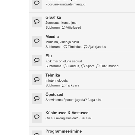
Foorumikasutajate mängud
Graafika
Joonistus, kunst, jms.
Subforum:
Võistlused
Meedia
Muusika, video ja pildid
Subforums:
Filmindus
,
Ajakirjandus
Elu
Kõik mis on eluga seotud
Subforums:
Haridus
,
Sport
,
Tutvustused
Tehnika
Infotehnoloogia
Subforum:
Tarkvara
Õpetused
Soovid oma õpetust jagada? Jaga siin!
Küsimused & Vastused
On sul midagi küsida? Küsi siin!
Programmeerimine