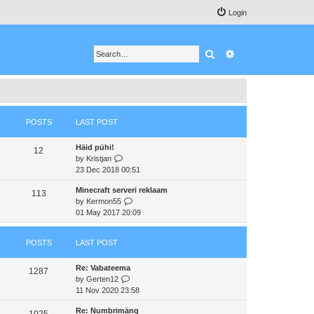
Login
Search
Advanced search
POSTS
LAST POST
Häid pühi!
12
V
by
Kristjan
i
23 Dec 2018 00:51
e
Minecraft serveri reklaam
w
113
V
by
Kermon55
t
i
01 May 2017 20:09
h
e
e
w
l
POSTS
LAST POST
t
a
h
t
Re: Vabateema
e
e
1287
V
by
Gerten12
l
s
i
11 Nov 2020 23:58
a
t
e
t
p
Re: Numbrimäng
w
e
1025