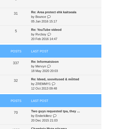
s
t
a
t
t
h
t
p
Re: Area protect ehk kaitseala
e
e
31
o
V
by
Bounce
l
s
s
i
05 Jan 2016 15:17
a
t
t
e
t
p
Re: YouTube videod
w
e
5
o
V
by
Rvcboy
t
s
s
i
20 Feb 2016 14:47
h
t
t
e
e
p
w
l
o
POSTS
LAST POST
t
a
s
h
t
t
Re: Informatsioon
e
e
337
V
by
Mervyn
l
s
i
18 May 2020 20:03
a
t
e
t
p
Re: Ideed, soovitused & mõtted
w
e
32
o
V
by
ZREMMY1
t
s
s
i
12 Oct 2013 09:48
h
t
t
e
e
p
w
l
o
POSTS
LAST POST
t
a
s
h
t
t
Two guys requested tpa, they …
e
e
70
V
by
Enderkillerz
l
s
i
20 Dec 2015 21:03
a
t
e
t
p
Chambria Mute niisama