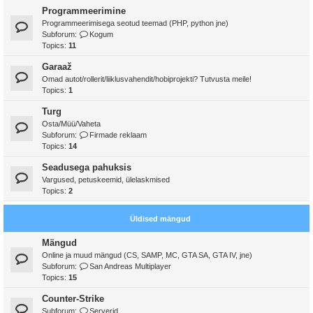
Programmeerimine
Programmeerimisega seotud teemad (PHP, python jne)
Subforum:
Kogum
Topics:
11
Garaaž
Omad autot/rollerit/liiklusvahendit/hobiprojekti? Tutvusta meile!
Topics:
1
Turg
Osta/Müü/Vaheta
Subforum:
Firmade reklaam
Topics:
14
Seadusega pahuksis
Vargused, petuskeemid, ülelaskmised
Topics:
2
Üldised mängud
Mängud
Online ja muud mängud (CS, SAMP, MC, GTA SA, GTA IV, jne)
Subforum:
San Andreas Multiplayer
Topics:
15
Counter-Strike
Subforum:
Serverid