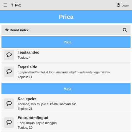
FAQ
Login
Prica
S
Board index
e
Prica
a
r
Teadaanded
Topics:
4
c
h
Tagasiside
Ettepanekud/arutelud foorumi paremaks/muudatuste tegemiseks
Topics:
11
Varia
Keelepeks
Teemad, mis mujale ei kõlba, lähevad siia.
Topics:
21
Foorumimängud
Foorumikasutajate mängud
Topics:
10