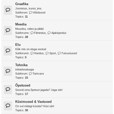
Graafika
Joonistus, kunst, jms.
Subforum:
Võistlused
Topics:
11
Meedia
Muusika, video ja pildid
Subforums:
Filmindus
,
Ajakirjandus
Topics:
28
Elu
Kõik mis on eluga seotud
Subforums:
Haridus
,
Sport
,
Tutvustused
Topics:
5
Tehnika
Infotehnoloogia
Subforum:
Tarkvara
Topics:
15
Õpetused
Soovid oma õpetust jagada? Jaga siin!
Topics:
17
Küsimused & Vastused
On sul midagi küsida? Küsi siin!
Topics:
30