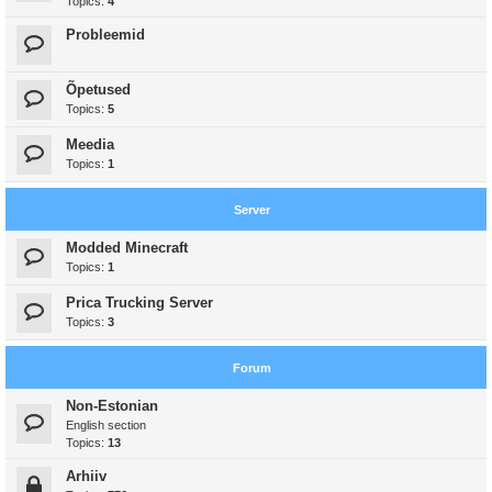
Topics:
4
Probleemid
Õpetused
Topics:
5
Meedia
Topics:
1
Server
Modded Minecraft
Topics:
1
Prica Trucking Server
Topics:
3
Forum
Non-Estonian
English section
Topics:
13
Arhiiv