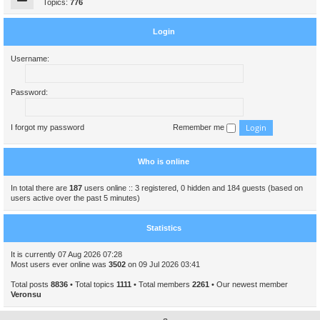
Topics:
776
Login
Username:
Password:
I forgot my password
Remember me
Who is online
In total there are
187
users online :: 3 registered, 0 hidden and 184 guests (based on
users active over the past 5 minutes)
Statistics
It is currently 07 Aug 2026 07:28
Most users ever online was
3502
on 09 Jul 2026 03:41
Total posts
8836
• Total topics
1111
• Total members
2261
• Our newest member
Veronsu