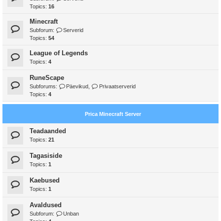
Topics:
16
Minecraft
Subforum:
Serverid
Topics:
54
League of Legends
Topics:
4
RuneScape
Subforums:
Päevikud
,
Privaatserverid
Topics:
4
Prica Minecraft Server
Teadaanded
Topics:
21
Tagasiside
Topics:
1
Kaebused
Topics:
1
Avaldused
Subforum:
Unban