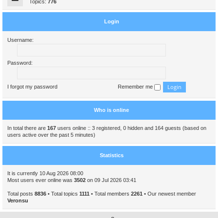
Topics:
776
Login
Username:
Password:
I forgot my password
Remember me
Who is online
In total there are
167
users online :: 3 registered, 0 hidden and 164 guests (based on
users active over the past 5 minutes)
Statistics
It is currently 10 Aug 2026 08:00
Most users ever online was
3502
on 09 Jul 2026 03:41
Total posts
8836
• Total topics
1111
• Total members
2261
• Our newest member
Veronsu