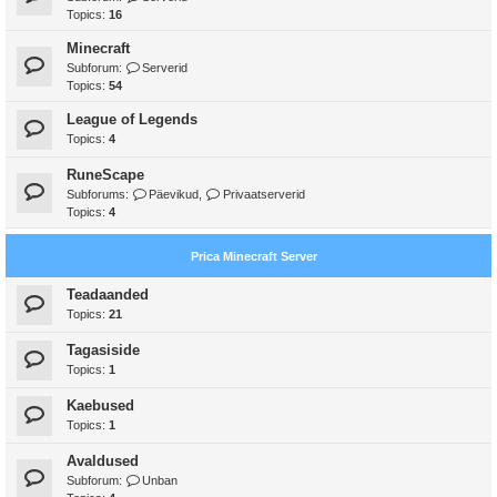
Topics:
16
Minecraft
Subforum:
Serverid
Topics:
54
League of Legends
Topics:
4
RuneScape
Subforums:
Päevikud
,
Privaatserverid
Topics:
4
Prica Minecraft Server
Teadaanded
Topics:
21
Tagasiside
Topics:
1
Kaebused
Topics:
1
Avaldused
Subforum:
Unban