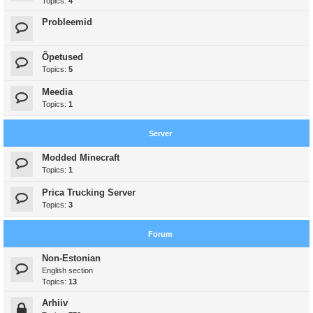
Topics:
4
Probleemid
Õpetused
Topics:
5
Meedia
Topics:
1
Server
Modded Minecraft
Topics:
1
Prica Trucking Server
Topics:
3
Forum
Non-Estonian
English section
Topics:
13
Arhiiv