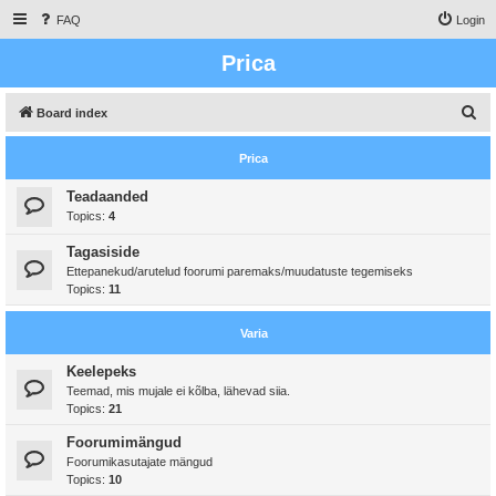
FAQ
Login
Prica
S
Board index
e
Prica
a
r
Teadaanded
Topics:
4
c
h
Tagasiside
Ettepanekud/arutelud foorumi paremaks/muudatuste tegemiseks
Topics:
11
Varia
Keelepeks
Teemad, mis mujale ei kõlba, lähevad siia.
Topics:
21
Foorumimängud
Foorumikasutajate mängud
Topics:
10