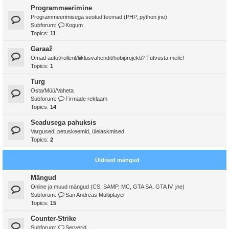
Programmeerimine
Programmeerimisega seotud teemad (PHP, python jne)
Subforum:
Kogum
Topics:
11
Garaaž
Omad autot/rollerit/liiklusvahendit/hobiprojekti? Tutvusta meile!
Topics:
1
Turg
Osta/Müü/Vaheta
Subforum:
Firmade reklaam
Topics:
14
Seadusega pahuksis
Vargused, petuskeemid, ülelaskmised
Topics:
2
Üldised mängud
Mängud
Online ja muud mängud (CS, SAMP, MC, GTA SA, GTA IV, jne)
Subforum:
San Andreas Multiplayer
Topics:
15
Counter-Strike
Subforum:
Serverid