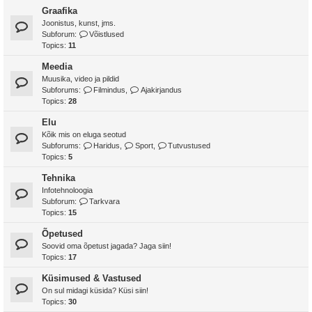
Graafika
Joonistus, kunst, jms.
Subforum:
Võistlused
Topics:
11
Meedia
Muusika, video ja pildid
Subforums:
Filmindus
,
Ajakirjandus
Topics:
28
Elu
Kõik mis on eluga seotud
Subforums:
Haridus
,
Sport
,
Tutvustused
Topics:
5
Tehnika
Infotehnoloogia
Subforum:
Tarkvara
Topics:
15
Õpetused
Soovid oma õpetust jagada? Jaga siin!
Topics:
17
Küsimused & Vastused
On sul midagi küsida? Küsi siin!
Topics:
30