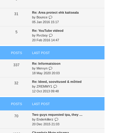
s
t
a
t
t
h
t
p
Re: Area protect ehk kaitseala
e
e
31
o
V
by
Bounce
l
s
s
i
05 Jan 2016 15:17
a
t
t
e
t
p
Re: YouTube videod
w
e
5
o
V
by
Rvcboy
t
s
s
i
20 Feb 2016 14:47
h
t
t
e
e
p
w
l
o
POSTS
LAST POST
t
a
s
h
t
t
Re: Informatsioon
e
e
337
V
by
Mervyn
l
s
i
18 May 2020 20:03
a
t
e
t
p
Re: Ideed, soovitused & mõtted
w
e
32
o
V
by
ZREMMY1
t
s
s
i
12 Oct 2013 09:48
h
t
t
e
e
p
w
l
o
POSTS
LAST POST
t
a
s
h
t
t
Two guys requested tpa, they …
e
e
70
V
by
Enderkillerz
l
s
i
20 Dec 2015 21:03
a
t
e
t
p
Chambria Mute niisama