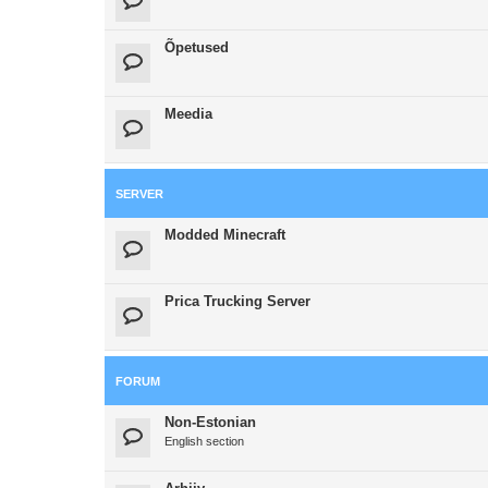
Õpetused
Meedia
SERVER
Modded Minecraft
Prica Trucking Server
FORUM
Non-Estonian
English section