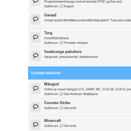
Programmeerimisega seotud teemad (PHP, python jne)
Subforum:
Kogum
Garaaž
Omad autot/rollerit/liiklusvahendit/hobiprojekti? Tutvusta meile
Turg
Osta/Müü/Vaheta
Subforum:
Firmade reklaam
Seadusega pahuksis
Vargused, petuskeemid, ülelaskmised
ÜLDISED MÄNGUD
Mängud
Online ja muud mängud (CS, SAMP, MC, GTA SA, GTA IV, jne
Subforum:
San Andreas Multiplayer
Counter-Strike
Subforum:
Serverid
Minecraft
Subforum:
Serverid