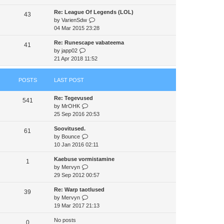
e
e
e
Re: League Of Legends (LOL)
w
43
s
l
V
by
VarienSdw
t
t
a
i
04 Mar 2015 23:28
h
p
t
e
e
o
e
Re: Runescape vabateema
w
41
l
s
s
V
by
japp02
t
a
t
t
i
21 Apr 2018 11:52
h
t
p
e
e
e
o
w
l
s
s
POSTS
LAST POST
t
a
t
t
h
t
p
Re: Tegevused
e
e
541
o
V
by
MrOHK
l
s
s
i
25 Sep 2016 20:53
a
t
t
e
t
p
Soovitused.
w
e
61
o
V
by
Bounce
t
s
s
i
10 Jan 2016 02:11
h
t
t
e
e
p
Kaebuse vormistamine
w
1
l
o
V
by
Mervyn
t
a
s
i
29 Sep 2012 00:57
h
t
t
e
e
e
Re: Warp taotlused
w
39
l
s
V
by
Mervyn
t
a
t
i
19 Mar 2017 21:13
h
t
p
e
e
e
o
No posts
w
0
l
s