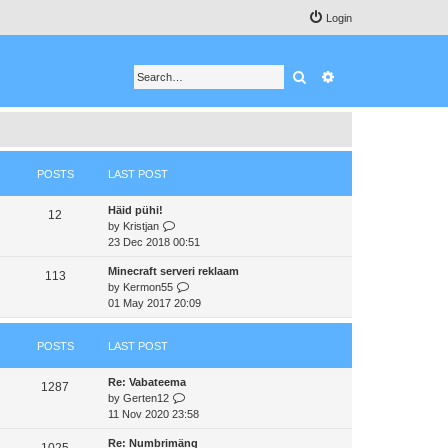
Login
Search
Advanced search
POSTS
LAST POST
Häid pühi!
12
V
by
Kristjan
i
23 Dec 2018 00:51
e
Minecraft serveri reklaam
w
113
V
by
Kermon55
t
i
01 May 2017 20:09
h
e
e
w
l
POSTS
LAST POST
t
a
h
t
Re: Vabateema
e
e
1287
V
by
Gerten12
l
s
i
11 Nov 2020 23:58
a
t
e
t
p
Re: Numbrimäng
w
e
1025