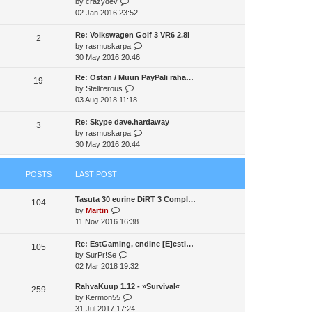
V
by
crazydev
t
a
t
t
i
02 Jan 2016 23:52
h
t
p
e
e
e
o
w
Re: Volkswagen Golf 3 VR6 2.8l
l
2
s
s
t
V
by
rasmuskarpa
a
t
t
h
i
30 May 2016 20:46
t
p
e
e
e
o
Re: Ostan / Müün PayPali raha…
l
w
19
s
s
V
by
Stelliferous
a
t
t
t
i
03 Aug 2018 11:18
t
h
p
e
e
e
o
w
Re: Skype dave.hardaway
s
l
3
s
t
V
by
rasmuskarpa
t
a
t
h
i
30 May 2016 20:44
p
t
e
e
o
e
l
w
s
s
POSTS
LAST POST
a
t
t
t
t
h
p
Tasuta 30 eurine DiRT 3 Compl…
e
e
o
104
V
by
Martin
s
l
s
i
11 Nov 2016 16:38
t
a
t
e
p
t
w
Re: EstGaming, endine [E]esti…
o
e
105
t
V
by
SurPr!Se
s
s
h
i
02 Mar 2018 19:32
t
t
e
e
p
RahvaKuup 1.12 - »Survival«
l
w
o
259
V
by
Kermon55
a
t
s
i
31 Jul 2017 17:24
t
h
t