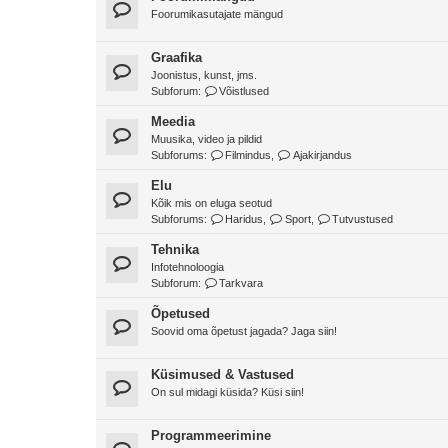
Foorumikasutajate mängud
Graafika
Joonistus, kunst, jms.
Subforum:
Võistlused
Meedia
Muusika, video ja pildid
Subforums:
Filmindus
,
Ajakirjandus
Elu
Kõik mis on eluga seotud
Subforums:
Haridus
,
Sport
,
Tutvustused
Tehnika
Infotehnoloogia
Subforum:
Tarkvara
Õpetused
Soovid oma õpetust jagada? Jaga siin!
Küsimused & Vastused
On sul midagi küsida? Küsi siin!
Programmeerimine