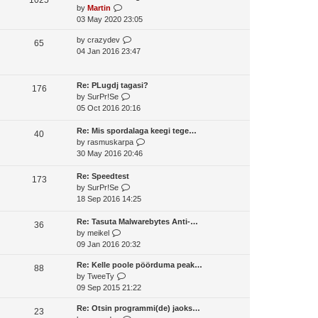
o
V
by
Martin
t
s
s
i
03 May 2020 23:05
h
t
t
e
e
p
V
by
crazydev
w
65
l
o
i
04 Jan 2016 23:47
t
a
s
e
h
t
t
w
e
e
t
Re: PLugdj tagasi?
l
176
s
V
h
by
SurPr!Se
a
t
i
e
05 Oct 2016 20:16
t
p
e
l
e
o
w
a
Re: Mis spordalaga keegi tege…
s
40
s
t
t
V
by
rasmuskarpa
t
t
h
e
i
30 May 2016 20:46
p
e
s
e
o
l
t
w
Re: Speedtest
s
173
a
V
p
t
by
SurPr!Se
t
t
i
o
h
18 Sep 2016 14:25
e
e
s
e
s
w
t
l
Re: Tasuta Malwarebytes Anti-…
36
V
t
t
a
by
meikel
i
p
h
t
09 Jan 2016 20:32
e
o
e
e
Re: Kelle poole pöörduma peak…
w
s
l
s
88
V
by
TweeTy
t
t
a
t
i
09 Sep 2015 21:22
h
t
p
e
e
e
o
Re: Otsin programmi(de) jaoks…
w
23
l
s
s