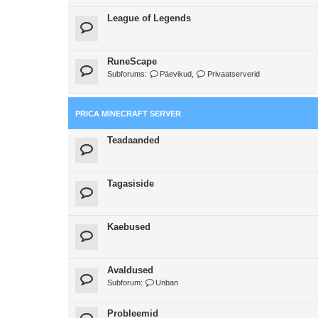
League of Legends
RuneScape
Subforums:
Päevikud
,
Privaatserverid
PRICA MINECRAFT SERVER
Teadaanded
Tagasiside
Kaebused
Avaldused
Subforum:
Unban
Probleemid