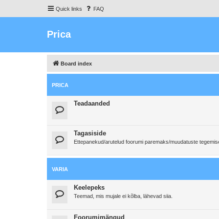
Quick links
FAQ
Prica
Board index
PRICA
Teadaanded
Tagasiside
Ettepanekud/arutelud foorumi paremaks/muudatuste tegemi
VARIA
Keelepeks
Teemad, mis mujale ei kõlba, lähevad siia.
Foorumimängud