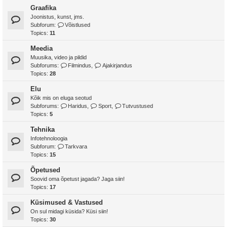
Graafika
Joonistus, kunst, jms.
Subforum:
Võistlused
Topics:
11
Meedia
Muusika, video ja pildid
Subforums:
Filmindus
,
Ajakirjandus
Topics:
28
Elu
Kõik mis on eluga seotud
Subforums:
Haridus
,
Sport
,
Tutvustused
Topics:
5
Tehnika
Infotehnoloogia
Subforum:
Tarkvara
Topics:
15
Õpetused
Soovid oma õpetust jagada? Jaga siin!
Topics:
17
Küsimused & Vastused
On sul midagi küsida? Küsi siin!
Topics:
30