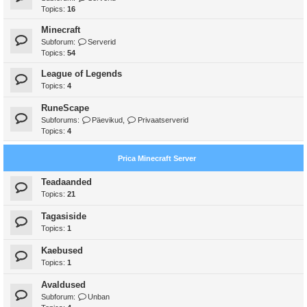
Topics:
16
Minecraft
Subforum:
Serverid
Topics:
54
League of Legends
Topics:
4
RuneScape
Subforums:
Päevikud
,
Privaatserverid
Topics:
4
Prica Minecraft Server
Teadaanded
Topics:
21
Tagasiside
Topics:
1
Kaebused
Topics:
1
Avaldused
Subforum:
Unban