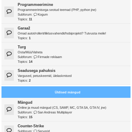
Programmeerimine
Programmeerimisega seotud teemad (PHP, python jne)
Subforum:
Kogum
Topics:
11
Garaaž
Omad autot/rollerit/liiklusvahendit/hobiprojekti? Tutvusta meile!
Topics:
1
Turg
Osta/Müü/Vaheta
Subforum:
Firmade reklaam
Topics:
14
Seadusega pahuksis
Vargused, petuskeemid, ülelaskmised
Topics:
2
Üldised mängud
Mängud
Online ja muud mängud (CS, SAMP, MC, GTA SA, GTA IV, jne)
Subforum:
San Andreas Multiplayer
Topics:
15
Counter-Strike
Subforum:
Serverid