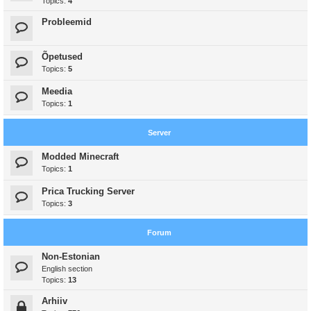
Topics:
4
Probleemid
Õpetused
Topics:
5
Meedia
Topics:
1
Server
Modded Minecraft
Topics:
1
Prica Trucking Server
Topics:
3
Forum
Non-Estonian
English section
Topics:
13
Arhiiv