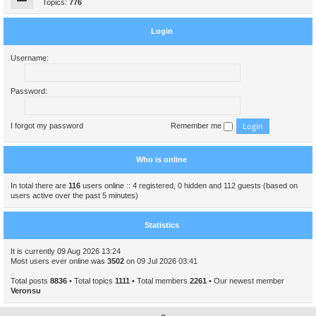
Topics:
776
Login
Username:
Password:
I forgot my password
Remember me
Who is online
In total there are
116
users online :: 4 registered, 0 hidden and 112 guests (based on
users active over the past 5 minutes)
Statistics
It is currently 09 Aug 2026 13:24
Most users ever online was
3502
on 09 Jul 2026 03:41
Total posts
8836
• Total topics
1111
• Total members
2261
• Our newest member
Veronsu