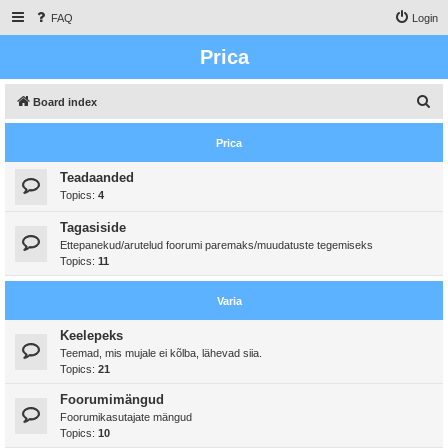
FAQ
Login
Prica
S
Board index
e
Prica
a
r
Teadaanded
Topics:
4
c
h
Tagasiside
Ettepanekud/arutelud foorumi paremaks/muudatuste tegemiseks
Topics:
11
Varia
Keelepeks
Teemad, mis mujale ei kõlba, lähevad siia.
Topics:
21
Foorumimängud
Foorumikasutajate mängud
Topics:
10