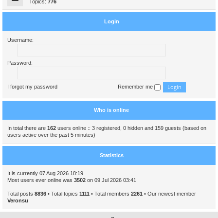
Topics:
776
Login
Username:
Password:
I forgot my password
Remember me
Who is online
In total there are
162
users online :: 3 registered, 0 hidden and 159 guests (based on
users active over the past 5 minutes)
Statistics
It is currently 07 Aug 2026 18:19
Most users ever online was
3502
on 09 Jul 2026 03:41
Total posts
8836
• Total topics
1111
• Total members
2261
• Our newest member
Veronsu