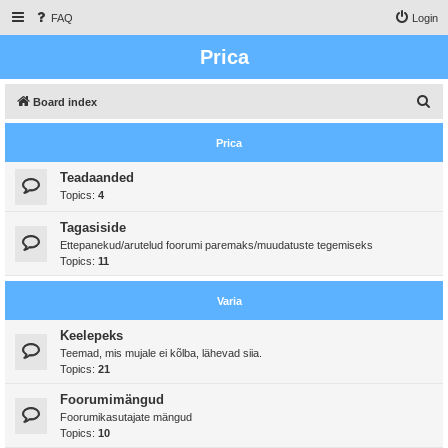
FAQ
Login
Prica
S
Board index
e
Prica
a
r
Teadaanded
Topics:
4
c
h
Tagasiside
Ettepanekud/arutelud foorumi paremaks/muudatuste tegemiseks
Topics:
11
Varia
Keelepeks
Teemad, mis mujale ei kõlba, lähevad siia.
Topics:
21
Foorumimängud
Foorumikasutajate mängud
Topics:
10