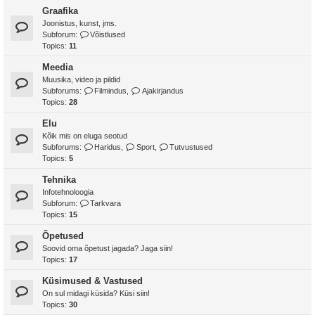
Graafika
Joonistus, kunst, jms.
Subforum:
Võistlused
Topics:
11
Meedia
Muusika, video ja pildid
Subforums:
Filmindus
,
Ajakirjandus
Topics:
28
Elu
Kõik mis on eluga seotud
Subforums:
Haridus
,
Sport
,
Tutvustused
Topics:
5
Tehnika
Infotehnoloogia
Subforum:
Tarkvara
Topics:
15
Õpetused
Soovid oma õpetust jagada? Jaga siin!
Topics:
17
Küsimused & Vastused
On sul midagi küsida? Küsi siin!
Topics:
30