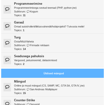
Programmeerimine
Programmeerimisega seotud teemad (PHP, python jne)
Subforum:
Kogum
Topics:
11
Garaaž
Omad autot/rollerit/liiklusvahendit/hobiprojekti? Tutvusta meile!
Topics:
1
Turg
Osta/Müü/Vaheta
Subforum:
Firmade reklaam
Topics:
14
Seadusega pahuksis
Vargused, petuskeemid, ülelaskmised
Topics:
2
Üldised mängud
Mängud
Online ja muud mängud (CS, SAMP, MC, GTA SA, GTA IV, jne)
Subforum:
San Andreas Multiplayer
Topics:
15
Counter-Strike
Subforum:
Serverid