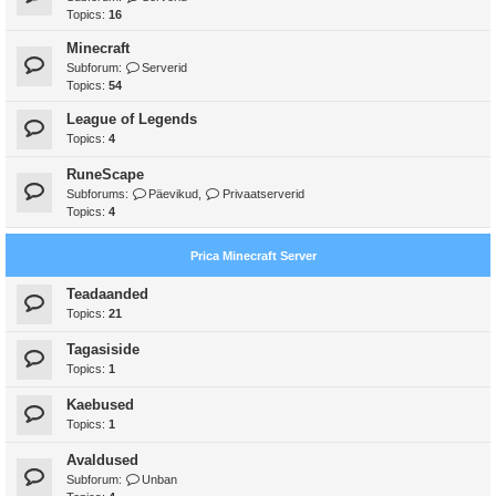
Topics:
16
Minecraft
Subforum:
Serverid
Topics:
54
League of Legends
Topics:
4
RuneScape
Subforums:
Päevikud
,
Privaatserverid
Topics:
4
Prica Minecraft Server
Teadaanded
Topics:
21
Tagasiside
Topics:
1
Kaebused
Topics:
1
Avaldused
Subforum:
Unban