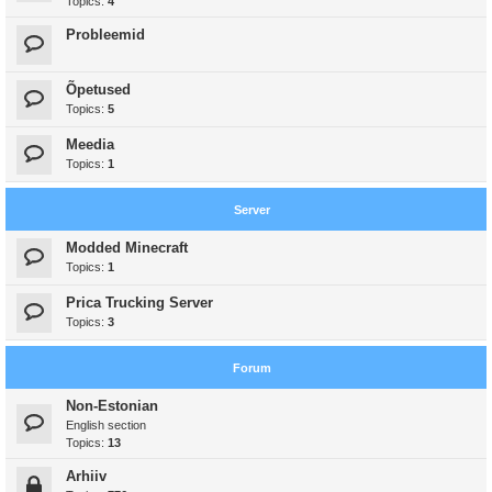
Topics:
4
Probleemid
Õpetused
Topics:
5
Meedia
Topics:
1
Server
Modded Minecraft
Topics:
1
Prica Trucking Server
Topics:
3
Forum
Non-Estonian
English section
Topics:
13
Arhiiv