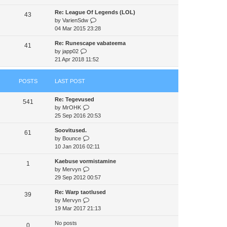
e
e
e
Re: League Of Legends (LOL)
w
43
s
l
V
by
VarienSdw
t
t
a
i
04 Mar 2015 23:28
h
p
t
e
e
o
e
Re: Runescape vabateema
w
41
l
s
s
V
by
japp02
t
a
t
t
i
21 Apr 2018 11:52
h
t
p
e
e
e
o
w
l
s
s
POSTS
LAST POST
t
a
t
t
h
t
p
Re: Tegevused
e
e
541
o
V
by
MrOHK
l
s
s
i
25 Sep 2016 20:53
a
t
t
e
t
p
Soovitused.
w
e
61
o
V
by
Bounce
t
s
s
i
10 Jan 2016 02:11
h
t
t
e
e
p
Kaebuse vormistamine
w
1
l
o
V
by
Mervyn
t
a
s
i
29 Sep 2012 00:57
h
t
t
e
e
e
Re: Warp taotlused
w
39
l
s
V
by
Mervyn
t
a
t
i
19 Mar 2017 21:13
h
t
p
e
e
e
o
No posts
w
0
l
s