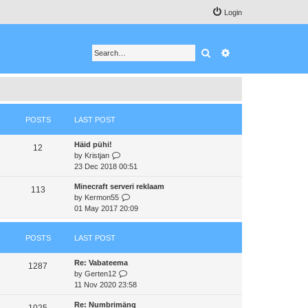
Login
Search
Advanced search
POSTS
LAST POST
Häid pühi!
12
V
by
Kristjan
i
23 Dec 2018 00:51
e
Minecraft serveri reklaam
w
113
V
by
Kermon55
t
i
01 May 2017 20:09
h
e
e
w
l
POSTS
LAST POST
t
a
h
t
Re: Vabateema
e
e
1287
V
by
Gerten12
l
s
i
11 Nov 2020 23:58
a
t
e
t
p
Re: Numbrimäng
w
e
1025