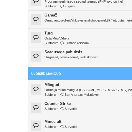
Programmeerimisega seotud teemad (PHP, python jne)
Subforum:
Kogum
Garaaž
Omad autot/rollerit/liiklusvahendit/hobiprojekti? Tutvusta meile
Turg
Osta/Müü/Vaheta
Subforum:
Firmade reklaam
Seadusega pahuksis
Vargused, petuskeemid, ülelaskmised
ÜLDISED MÄNGUD
Mängud
Online ja muud mängud (CS, SAMP, MC, GTA SA, GTA IV, jne
Subforum:
San Andreas Multiplayer
Counter-Strike
Subforum:
Serverid
Minecraft
Subforum:
Serverid