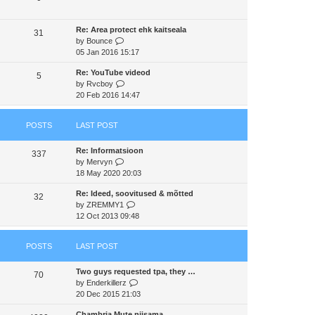
s
t
a
t
t
h
t
p
Re: Area protect ehk kaitseala
e
e
31
o
V
by
Bounce
l
s
s
i
05 Jan 2016 15:17
a
t
t
e
t
p
Re: YouTube videod
w
e
5
o
V
by
Rvcboy
t
s
s
i
20 Feb 2016 14:47
h
t
t
e
e
p
w
l
o
POSTS
LAST POST
t
a
s
h
t
t
Re: Informatsioon
e
e
337
V
by
Mervyn
l
s
i
18 May 2020 20:03
a
t
e
t
p
Re: Ideed, soovitused & mõtted
w
e
32
o
V
by
ZREMMY1
t
s
s
i
12 Oct 2013 09:48
h
t
t
e
e
p
w
l
o
POSTS
LAST POST
t
a
s
h
t
t
Two guys requested tpa, they …
e
e
70
V
by
Enderkillerz
l
s
i
20 Dec 2015 21:03
a
t
e
t
p
Chambria Mute niisama