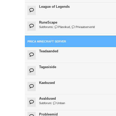
League of Legends
RuneScape
Subforums:
Päevikud
,
Privaatserverid
PRICA MINECRAFT SERVER
Teadaanded
Tagasiside
Kaebused
Avaldused
Subforum:
Unban
Probleemid