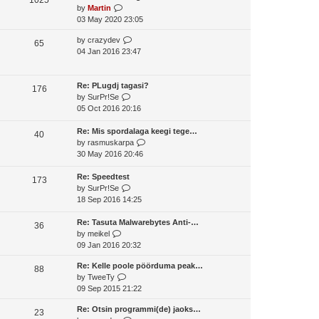
o
V
by
Martin
t
s
s
i
03 May 2020 23:05
h
t
t
e
e
p
V
by
crazydev
w
65
l
o
i
04 Jan 2016 23:47
t
a
s
e
h
t
t
w
e
e
t
Re: PLugdj tagasi?
l
176
s
V
h
by
SurPr!Se
a
t
i
e
05 Oct 2016 20:16
t
p
e
l
e
o
w
a
Re: Mis spordalaga keegi tege…
s
40
s
t
t
V
by
rasmuskarpa
t
t
h
e
i
30 May 2016 20:46
p
e
s
e
o
l
t
w
Re: Speedtest
s
173
a
V
p
t
by
SurPr!Se
t
t
i
o
h
18 Sep 2016 14:25
e
e
s
e
s
w
t
l
Re: Tasuta Malwarebytes Anti-…
36
V
t
t
a
by
meikel
i
p
h
t
09 Jan 2016 20:32
e
o
e
e
Re: Kelle poole pöörduma peak…
w
s
l
s
88
V
by
TweeTy
t
t
a
t
i
09 Sep 2015 21:22
h
t
p
e
e
e
o
Re: Otsin programmi(de) jaoks…
w
23
l
s
s