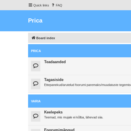
Quick links
FAQ
Prica
Board index
PRICA
Teadaanded
Tagasiside
Ettepanekud/arutelud foorumi paremaks/muudatuste tegemi
VARIA
Keelepeks
Teemad, mis mujale ei kõlba, lähevad siia.
Foorumimängud