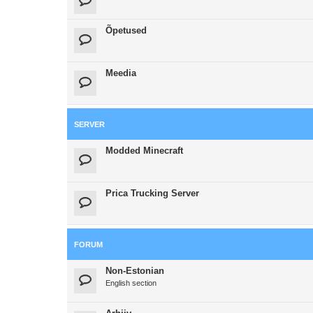
Õpetused
Meedia
SERVER
Modded Minecraft
Prica Trucking Server
FORUM
Non-Estonian
English section