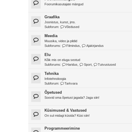
Foorumikasutajate mängud
Graafika
Joonistus, kunst, jms.
Subforum:
Võistlused
Meedia
Muusika, video ja pildid
Subforums:
Filmindus
,
Ajakirjandus
Elu
Kõik mis on eluga seotud
Subforums:
Haridus
,
Sport
,
Tutvustused
Tehnika
Infotehnoloogia
Subforum:
Tarkvara
Õpetused
Soovid oma õpetust jagada? Jaga siin!
Küsimused & Vastused
On sul midagi küsida? Küsi siin!
Programmeerimine