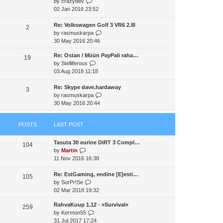
V
by
crazydev
t
a
t
t
i
02 Jan 2016 23:52
h
t
p
e
e
e
o
w
Re: Volkswagen Golf 3 VR6 2.8l
l
2
s
s
t
V
by
rasmuskarpa
a
t
t
h
i
30 May 2016 20:46
t
p
e
e
e
o
Re: Ostan / Müün PayPali raha…
l
w
19
s
s
V
by
Stelliferous
a
t
t
t
i
03 Aug 2018 11:18
t
h
p
e
e
e
o
w
Re: Skype dave.hardaway
s
l
3
s
t
V
by
rasmuskarpa
t
a
t
h
i
30 May 2016 20:44
p
t
e
e
o
e
l
w
s
s
POSTS
LAST POST
a
t
t
t
t
h
p
Tasuta 30 eurine DiRT 3 Compl…
e
e
o
104
V
by
Martin
s
l
s
i
11 Nov 2016 16:38
t
a
t
e
p
t
w
Re: EstGaming, endine [E]esti…
o
e
105
t
V
by
SurPr!Se
s
s
h
i
02 Mar 2018 19:32
t
t
e
e
p
RahvaKuup 1.12 - »Survival«
l
w
o
259
V
by
Kermon55
a
t
s
i
31 Jul 2017 17:24
t
h
t