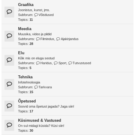
Graafika
Joonistus, kunst, jms.
Subforum:
Võistlused
Topics:
11
Meedia
Muusika, video ja pildid
Subforums:
Filmindus
,
Ajakirjandus
Topics:
28
Elu
Kõik mis on eluga seotud
Subforums:
Haridus
,
Sport
,
Tutvustused
Topics:
5
Tehnika
Infotehnoloogia
Subforum:
Tarkvara
Topics:
15
Õpetused
Soovid oma õpetust jagada? Jaga siin!
Topics:
17
Küsimused & Vastused
On sul midagi küsida? Küsi siin!
Topics:
30