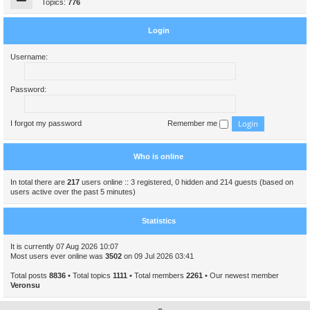
Topics:
776
Login
Username:
Password:
I forgot my password
Remember me
Who is online
In total there are
217
users online :: 3 registered, 0 hidden and 214 guests (based on
users active over the past 5 minutes)
Statistics
It is currently 07 Aug 2026 10:07
Most users ever online was
3502
on 09 Jul 2026 03:41
Total posts
8836
• Total topics
1111
• Total members
2261
• Our newest member
Veronsu