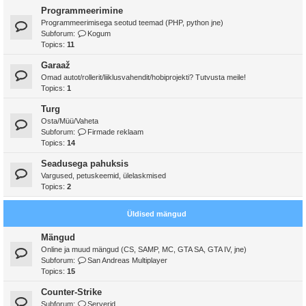
Programmeerimine
Programmeerimisega seotud teemad (PHP, python jne)
Subforum:
Kogum
Topics:
11
Garaaž
Omad autot/rollerit/liiklusvahendit/hobiprojekti? Tutvusta meile!
Topics:
1
Turg
Osta/Müü/Vaheta
Subforum:
Firmade reklaam
Topics:
14
Seadusega pahuksis
Vargused, petuskeemid, ülelaskmised
Topics:
2
Üldised mängud
Mängud
Online ja muud mängud (CS, SAMP, MC, GTA SA, GTA IV, jne)
Subforum:
San Andreas Multiplayer
Topics:
15
Counter-Strike
Subforum:
Serverid