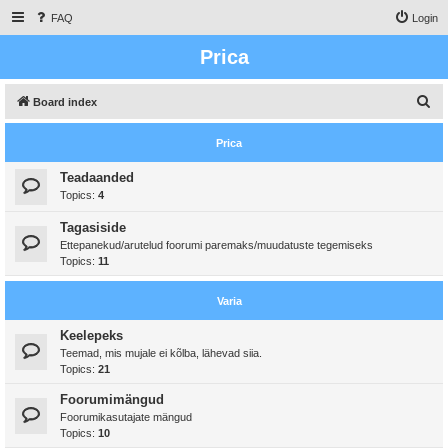
FAQ
Login
Prica
S
Board index
e
Prica
a
r
Teadaanded
Topics:
4
c
h
Tagasiside
Ettepanekud/arutelud foorumi paremaks/muudatuste tegemiseks
Topics:
11
Varia
Keelepeks
Teemad, mis mujale ei kõlba, lähevad siia.
Topics:
21
Foorumimängud
Foorumikasutajate mängud
Topics:
10