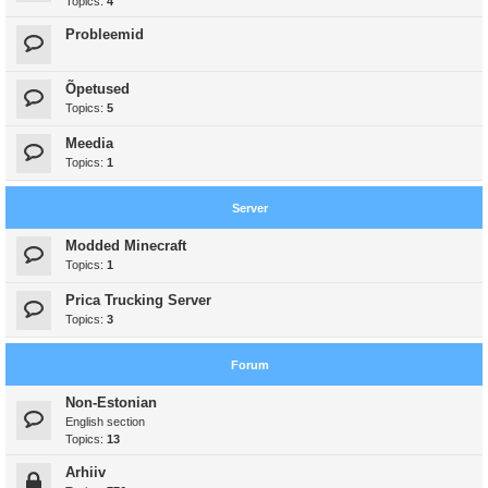
Topics:
4
Probleemid
Õpetused
Topics:
5
Meedia
Topics:
1
Server
Modded Minecraft
Topics:
1
Prica Trucking Server
Topics:
3
Forum
Non-Estonian
English section
Topics:
13
Arhiiv