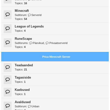
Topics:
16
Minecraft
Subforum:
Serverid
Topics:
54
League of Legends
Topics:
4
RuneScape
Subforums:
Päevikud
,
Privaatserverid
Topics:
4
Prica Minecraft Server
Teadaanded
Topics:
21
Tagasiside
Topics:
1
Kaebused
Topics:
1
Avaldused
Subforum:
Unban