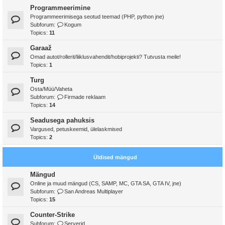
Programmeerimine
Programmeerimisega seotud teemad (PHP, python jne)
Subforum:
Kogum
Topics:
11
Garaaž
Omad autot/rollerit/liiklusvahendit/hobiprojekti? Tutvusta meile!
Topics:
1
Turg
Osta/Müü/Vaheta
Subforum:
Firmade reklaam
Topics:
14
Seadusega pahuksis
Vargused, petuskeemid, ülelaskmised
Topics:
2
Üldised mängud
Mängud
Online ja muud mängud (CS, SAMP, MC, GTA SA, GTA IV, jne)
Subforum:
San Andreas Multiplayer
Topics:
15
Counter-Strike
Subforum:
Serverid