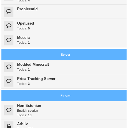
Topics:
4
Probleemid
Õpetused
Topics:
5
Meedia
Topics:
1
Server
Modded Minecraft
Topics:
1
Prica Trucking Server
Topics:
3
Forum
Non-Estonian
English section
Topics:
13
Arhiiv