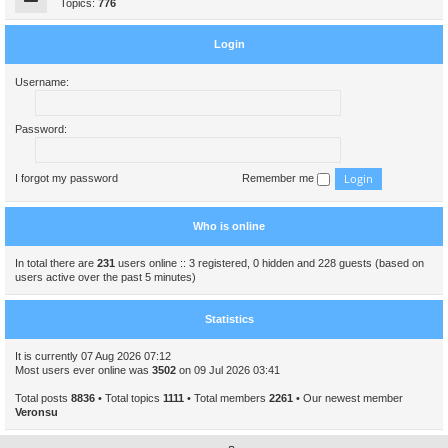
Topics:
776
Login
Username:
Password:
I forgot my password
Remember me
Who is online
In total there are
231
users online :: 3 registered, 0 hidden and 228 guests (based on
users active over the past 5 minutes)
Statistics
It is currently 07 Aug 2026 07:12
Most users ever online was
3502
on 09 Jul 2026 03:41
Total posts
8836
• Total topics
1111
• Total members
2261
• Our newest member
Veronsu