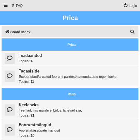
FAQ
Login
Prica
S
Board index
e
Prica
a
r
Teadaanded
Topics:
4
c
h
Tagasiside
Ettepanekud/arutelud foorumi paremaks/muudatuste tegemiseks
Topics:
11
Varia
Keelepeks
Teemad, mis mujale ei kõlba, lähevad siia.
Topics:
21
Foorumimängud
Foorumikasutajate mängud
Topics:
10