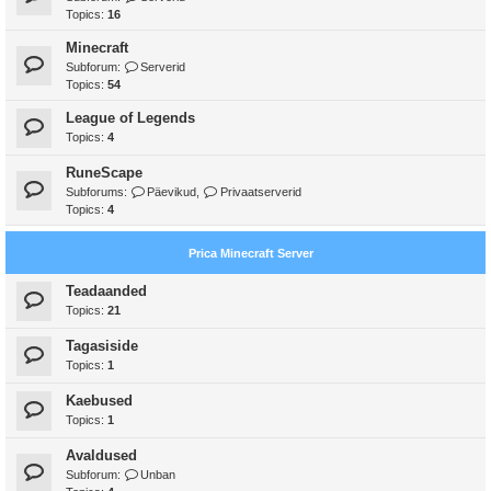
Topics:
16
Minecraft
Subforum:
Serverid
Topics:
54
League of Legends
Topics:
4
RuneScape
Subforums:
Päevikud
,
Privaatserverid
Topics:
4
Prica Minecraft Server
Teadaanded
Topics:
21
Tagasiside
Topics:
1
Kaebused
Topics:
1
Avaldused
Subforum:
Unban