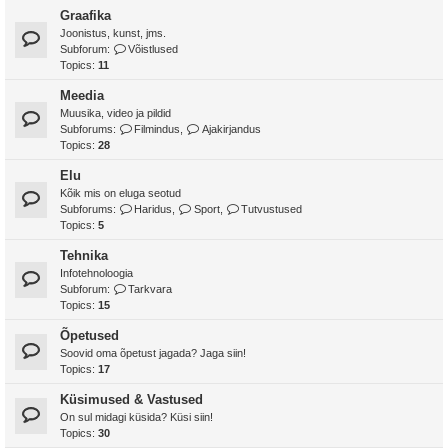
Graafika
Joonistus, kunst, jms.
Subforum:
Võistlused
Topics:
11
Meedia
Muusika, video ja pildid
Subforums:
Filmindus
,
Ajakirjandus
Topics:
28
Elu
Kõik mis on eluga seotud
Subforums:
Haridus
,
Sport
,
Tutvustused
Topics:
5
Tehnika
Infotehnoloogia
Subforum:
Tarkvara
Topics:
15
Õpetused
Soovid oma õpetust jagada? Jaga siin!
Topics:
17
Küsimused & Vastused
On sul midagi küsida? Küsi siin!
Topics:
30