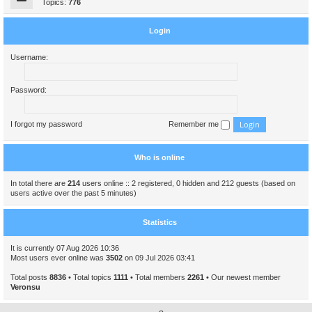
Topics:
776
Login
Username:
Password:
I forgot my password
Remember me
Who is online
In total there are
214
users online :: 2 registered, 0 hidden and 212 guests (based on
users active over the past 5 minutes)
Statistics
It is currently 07 Aug 2026 10:36
Most users ever online was
3502
on 09 Jul 2026 03:41
Total posts
8836
• Total topics
1111
• Total members
2261
• Our newest member
Veronsu