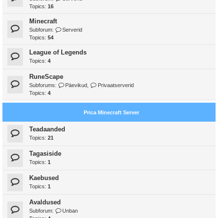
Topics:
16
Minecraft
Subforum:
Serverid
Topics:
54
League of Legends
Topics:
4
RuneScape
Subforums:
Päevikud
,
Privaatserverid
Topics:
4
Prica Minecraft Server
Teadaanded
Topics:
21
Tagasiside
Topics:
1
Kaebused
Topics:
1
Avaldused
Subforum:
Unban