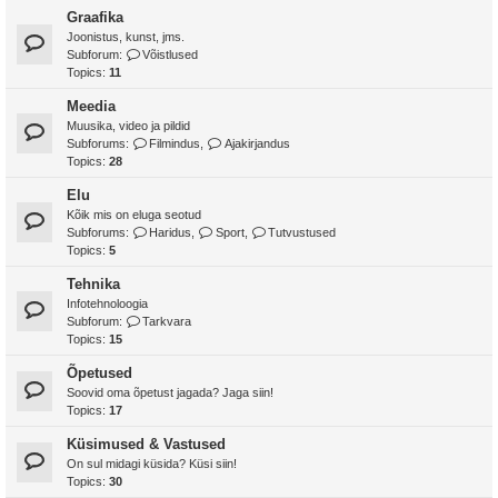
Graafika
Joonistus, kunst, jms.
Subforum:
Võistlused
Topics:
11
Meedia
Muusika, video ja pildid
Subforums:
Filmindus
,
Ajakirjandus
Topics:
28
Elu
Kõik mis on eluga seotud
Subforums:
Haridus
,
Sport
,
Tutvustused
Topics:
5
Tehnika
Infotehnoloogia
Subforum:
Tarkvara
Topics:
15
Õpetused
Soovid oma õpetust jagada? Jaga siin!
Topics:
17
Küsimused & Vastused
On sul midagi küsida? Küsi siin!
Topics:
30