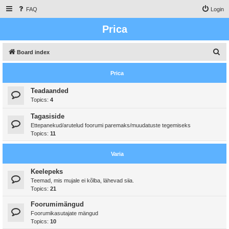
FAQ
Login
Prica
S
Board index
e
Prica
a
r
Teadaanded
Topics:
4
c
h
Tagasiside
Ettepanekud/arutelud foorumi paremaks/muudatuste tegemiseks
Topics:
11
Varia
Keelepeks
Teemad, mis mujale ei kõlba, lähevad siia.
Topics:
21
Foorumimängud
Foorumikasutajate mängud
Topics:
10