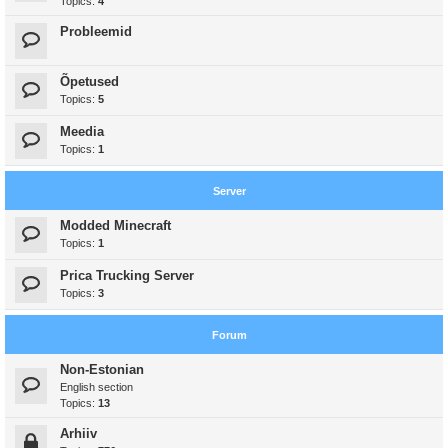
Topics:
4
Probleemid
Õpetused
Topics:
5
Meedia
Topics:
1
Server
Modded Minecraft
Topics:
1
Prica Trucking Server
Topics:
3
Forum
Non-Estonian
English section
Topics:
13
Arhiiv