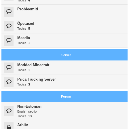
Topics:
4
Probleemid
Õpetused
Topics:
5
Meedia
Topics:
1
Server
Modded Minecraft
Topics:
1
Prica Trucking Server
Topics:
3
Forum
Non-Estonian
English section
Topics:
13
Arhiiv