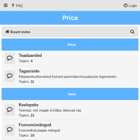
FAQ
Login
Prica
S
Board index
e
Prica
a
r
Teadaanded
Topics:
4
c
h
Tagasiside
Ettepanekud/arutelud foorumi paremaks/muudatuste tegemiseks
Topics:
11
Varia
Keelepeks
Teemad, mis mujale ei kõlba, lähevad siia.
Topics:
21
Foorumimängud
Foorumikasutajate mängud
Topics:
10