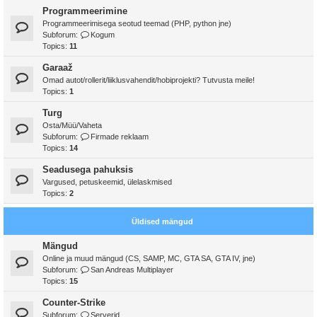
Programmeerimine
Programmeerimisega seotud teemad (PHP, python jne)
Subforum:
Kogum
Topics:
11
Garaaž
Omad autot/rollerit/liiklusvahendit/hobiprojekti? Tutvusta meile!
Topics:
1
Turg
Osta/Müü/Vaheta
Subforum:
Firmade reklaam
Topics:
14
Seadusega pahuksis
Vargused, petuskeemid, ülelaskmised
Topics:
2
Üldised mängud
Mängud
Online ja muud mängud (CS, SAMP, MC, GTA SA, GTA IV, jne)
Subforum:
San Andreas Multiplayer
Topics:
15
Counter-Strike
Subforum:
Serverid