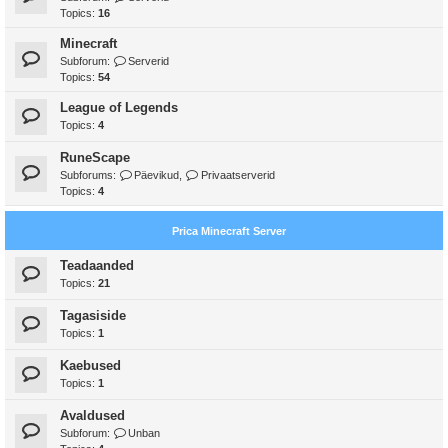
Topics:
16
Minecraft
Subforum:
Serverid
Topics:
54
League of Legends
Topics:
4
RuneScape
Subforums:
Päevikud
,
Privaatserverid
Topics:
4
Prica Minecraft Server
Teadaanded
Topics:
21
Tagasiside
Topics:
1
Kaebused
Topics:
1
Avaldused
Subforum:
Unban