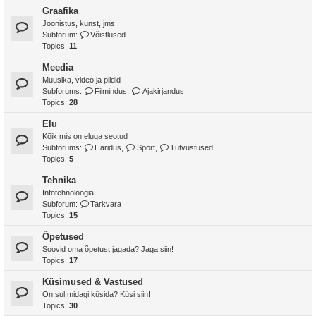
Graafika
Joonistus, kunst, jms.
Subforum:
Võistlused
Topics:
11
Meedia
Muusika, video ja pildid
Subforums:
Filmindus
,
Ajakirjandus
Topics:
28
Elu
Kõik mis on eluga seotud
Subforums:
Haridus
,
Sport
,
Tutvustused
Topics:
5
Tehnika
Infotehnoloogia
Subforum:
Tarkvara
Topics:
15
Õpetused
Soovid oma õpetust jagada? Jaga siin!
Topics:
17
Küsimused & Vastused
On sul midagi küsida? Küsi siin!
Topics:
30