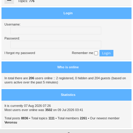
Topics:
776
Login
Username:
Password:
I forgot my password
Remember me
Who is online
In total there are
206
users online :: 2 registered, 0 hidden and 204 guests (based on
users active over the past 5 minutes)
Statistics
It is currently 07 Aug 2026 07:26
Most users ever online was
3502
on 09 Jul 2026 03:41
Total posts
8836
• Total topics
1111
• Total members
2261
• Our newest member
Veronsu