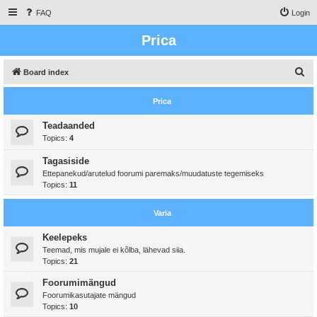
FAQ
Login
Prica
S
Board index
e
Prica
a
r
Teadaanded
Topics:
4
c
h
Tagasiside
Ettepanekud/arutelud foorumi paremaks/muudatuste tegemiseks
Topics:
11
Varia
Keelepeks
Teemad, mis mujale ei kõlba, lähevad siia.
Topics:
21
Foorumimängud
Foorumikasutajate mängud
Topics:
10