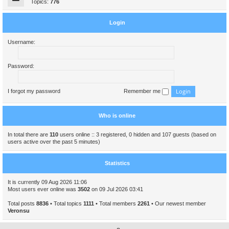
Topics:
776
Login
Username:
Password:
I forgot my password
Remember me
Who is online
In total there are
110
users online :: 3 registered, 0 hidden and 107 guests (based on
users active over the past 5 minutes)
Statistics
It is currently 09 Aug 2026 11:06
Most users ever online was
3502
on 09 Jul 2026 03:41
Total posts
8836
• Total topics
1111
• Total members
2261
• Our newest member
Veronsu