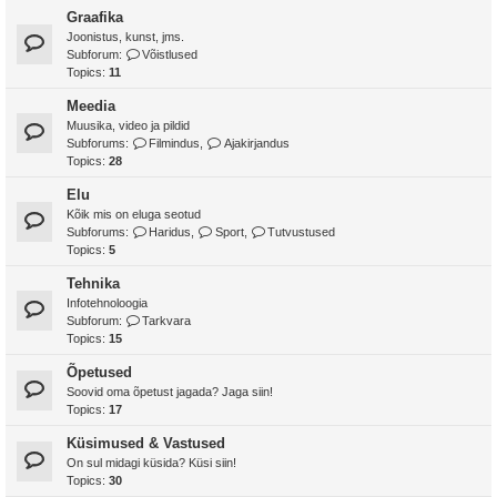
Graafika
Joonistus, kunst, jms.
Subforum:
Võistlused
Topics:
11
Meedia
Muusika, video ja pildid
Subforums:
Filmindus
,
Ajakirjandus
Topics:
28
Elu
Kõik mis on eluga seotud
Subforums:
Haridus
,
Sport
,
Tutvustused
Topics:
5
Tehnika
Infotehnoloogia
Subforum:
Tarkvara
Topics:
15
Õpetused
Soovid oma õpetust jagada? Jaga siin!
Topics:
17
Küsimused & Vastused
On sul midagi küsida? Küsi siin!
Topics:
30