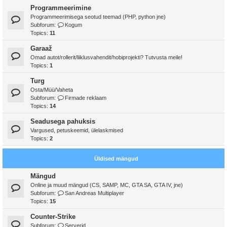
Programmeerimine
Programmeerimisega seotud teemad (PHP, python jne)
Subforum:
Kogum
Topics:
11
Garaaž
Omad autot/rollerit/liiklusvahendit/hobiprojekti? Tutvusta meile!
Topics:
1
Turg
Osta/Müü/Vaheta
Subforum:
Firmade reklaam
Topics:
14
Seadusega pahuksis
Vargused, petuskeemid, ülelaskmised
Topics:
2
Üldised mängud
Mängud
Online ja muud mängud (CS, SAMP, MC, GTA SA, GTA IV, jne)
Subforum:
San Andreas Multiplayer
Topics:
15
Counter-Strike
Subforum:
Serverid