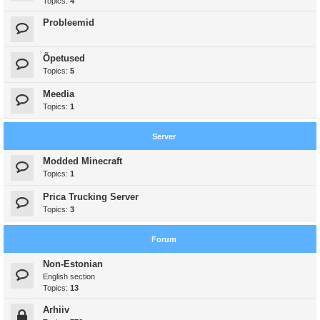
Topics:
4
Probleemid
Õpetused
Topics:
5
Meedia
Topics:
1
Server
Modded Minecraft
Topics:
1
Prica Trucking Server
Topics:
3
Forum
Non-Estonian
English section
Topics:
13
Arhiiv