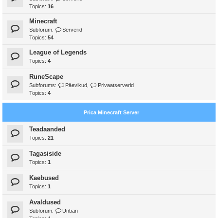
Topics:
16
Minecraft
Subforum:
Serverid
Topics:
54
League of Legends
Topics:
4
RuneScape
Subforums:
Päevikud
,
Privaatserverid
Topics:
4
Prica Minecraft Server
Teadaanded
Topics:
21
Tagasiside
Topics:
1
Kaebused
Topics:
1
Avaldused
Subforum:
Unban