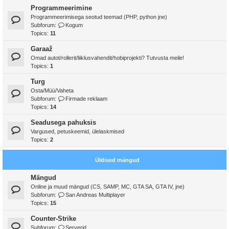
Programmeerimine
Programmeerimisega seotud teemad (PHP, python jne)
Subforum:
Kogum
Topics:
11
Garaaž
Omad autot/rollerit/liiklusvahendit/hobiprojekti? Tutvusta meile!
Topics:
1
Turg
Osta/Müü/Vaheta
Subforum:
Firmade reklaam
Topics:
14
Seadusega pahuksis
Vargused, petuskeemid, ülelaskmised
Topics:
2
Üldised mängud
Mängud
Online ja muud mängud (CS, SAMP, MC, GTA SA, GTA IV, jne)
Subforum:
San Andreas Multiplayer
Topics:
15
Counter-Strike
Subforum:
Serverid