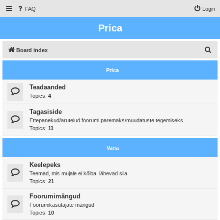
FAQ
Login
Prica
S
Board index
e
Prica
a
r
Teadaanded
Topics:
4
c
h
Tagasiside
Ettepanekud/arutelud foorumi paremaks/muudatuste tegemiseks
Topics:
11
Varia
Keelepeks
Teemad, mis mujale ei kõlba, lähevad siia.
Topics:
21
Foorumimängud
Foorumikasutajate mängud
Topics:
10