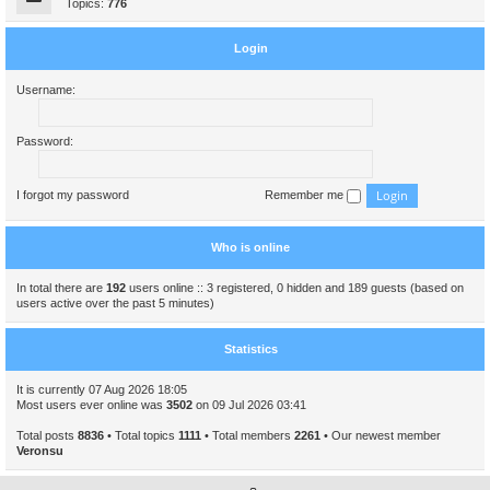
Topics:
776
Login
Username:
Password:
I forgot my password
Remember me
Who is online
In total there are
192
users online :: 3 registered, 0 hidden and 189 guests (based on
users active over the past 5 minutes)
Statistics
It is currently 07 Aug 2026 18:05
Most users ever online was
3502
on 09 Jul 2026 03:41
Total posts
8836
• Total topics
1111
• Total members
2261
• Our newest member
Veronsu