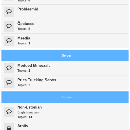
Topics:
4
Probleemid
Õpetused
Topics:
5
Meedia
Topics:
1
Server
Modded Minecraft
Topics:
1
Prica Trucking Server
Topics:
3
Forum
Non-Estonian
English section
Topics:
13
Arhiiv