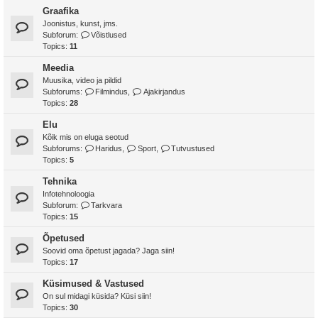
Graafika
Joonistus, kunst, jms.
Subforum:
Võistlused
Topics:
11
Meedia
Muusika, video ja pildid
Subforums:
Filmindus
,
Ajakirjandus
Topics:
28
Elu
Kõik mis on eluga seotud
Subforums:
Haridus
,
Sport
,
Tutvustused
Topics:
5
Tehnika
Infotehnoloogia
Subforum:
Tarkvara
Topics:
15
Õpetused
Soovid oma õpetust jagada? Jaga siin!
Topics:
17
Küsimused & Vastused
On sul midagi küsida? Küsi siin!
Topics:
30