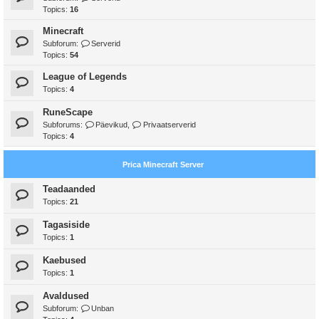
Topics:
16
Minecraft
Subforum:
Serverid
Topics:
54
League of Legends
Topics:
4
RuneScape
Subforums:
Päevikud
,
Privaatserverid
Topics:
4
Prica Minecraft Server
Teadaanded
Topics:
21
Tagasiside
Topics:
1
Kaebused
Topics:
1
Avaldused
Subforum:
Unban