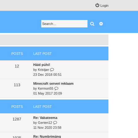
Login
Search
Advanced search
POSTS
LAST POST
Häid pühi!
12
V
by
Kristjan
i
23 Dec 2018 00:51
e
Minecraft serveri reklaam
w
113
V
by
Kermon55
t
i
01 May 2017 20:09
h
e
e
w
l
POSTS
LAST POST
t
a
h
t
Re: Vabateema
e
e
1287
V
by
Gerten12
l
s
i
11 Nov 2020 23:58
a
t
e
t
p
Re: Numbrimäng
w
e
1025