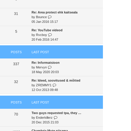
s
t
a
t
t
h
t
p
Re: Area protect ehk kaitseala
e
e
31
o
V
by
Bounce
l
s
s
i
05 Jan 2016 15:17
a
t
t
e
t
p
Re: YouTube videod
w
e
5
o
V
by
Rvcboy
t
s
s
i
20 Feb 2016 14:47
h
t
t
e
e
p
w
l
o
POSTS
LAST POST
t
a
s
h
t
t
Re: Informatsioon
e
e
337
V
by
Mervyn
l
s
i
18 May 2020 20:03
a
t
e
t
p
Re: Ideed, soovitused & mõtted
w
e
32
o
V
by
ZREMMY1
t
s
s
i
12 Oct 2013 09:48
h
t
t
e
e
p
w
l
o
POSTS
LAST POST
t
a
s
h
t
t
Two guys requested tpa, they …
e
e
70
V
by
Enderkillerz
l
s
i
20 Dec 2015 21:03
a
t
e
t
p
Chambria Mute niisama