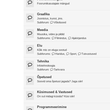
Foorumikasutajate mängud
Graafika
Joonistus, kunst, jms.
Subforum:
Võistlused
Meedia
Muusika, video ja pildid
Subforums:
Filmindus
,
Ajakirjandus
Elu
Kõik mis on eluga seotud
Subforums:
Haridus
,
Sport
,
Tutvustused
Tehnika
Infotehnoloogia
Subforum:
Tarkvara
Õpetused
Soovid oma õpetust jagada? Jaga siin!
Küsimused & Vastused
On sul midagi küsida? Küsi siin!
Programmeerimine