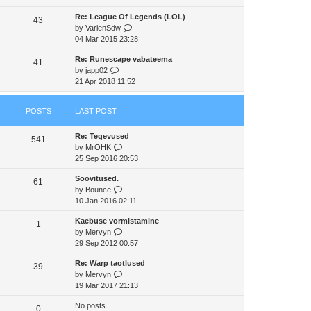
e
e
e
Re: League Of Legends (LOL)
w
43
s
l
V
by
VarienSdw
t
t
a
i
04 Mar 2015 23:28
h
p
t
e
e
o
e
Re: Runescape vabateema
w
41
l
s
s
V
by
japp02
t
a
t
t
i
21 Apr 2018 11:52
h
t
p
e
e
e
o
w
l
s
s
POSTS
LAST POST
t
a
t
t
h
t
p
Re: Tegevused
e
e
541
o
V
by
MrOHK
l
s
s
i
25 Sep 2016 20:53
a
t
t
e
t
p
Soovitused.
w
e
61
o
V
by
Bounce
t
s
s
i
10 Jan 2016 02:11
h
t
t
e
e
p
Kaebuse vormistamine
w
1
l
o
V
by
Mervyn
t
a
s
i
29 Sep 2012 00:57
h
t
t
e
e
e
Re: Warp taotlused
w
39
l
s
V
by
Mervyn
t
a
t
i
19 Mar 2017 21:13
h
t
p
e
e
e
o
No posts
w
0
l
s