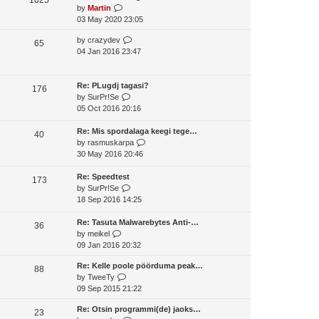
o
V
by
Martin
t
s
s
i
03 May 2020 23:05
h
t
t
e
e
p
V
by
crazydev
w
65
l
o
i
04 Jan 2016 23:47
t
a
s
e
h
t
t
w
e
e
t
Re: PLugdj tagasi?
l
176
s
V
h
by
SurPr!Se
a
t
i
e
05 Oct 2016 20:16
t
p
e
l
e
o
w
a
Re: Mis spordalaga keegi tege…
s
40
s
t
t
V
by
rasmuskarpa
t
t
h
e
i
30 May 2016 20:46
p
e
s
e
o
l
t
w
Re: Speedtest
s
173
a
V
p
t
by
SurPr!Se
t
t
i
o
h
18 Sep 2016 14:25
e
e
s
e
s
w
t
l
Re: Tasuta Malwarebytes Anti-…
36
V
t
t
a
by
meikel
i
p
h
t
09 Jan 2016 20:32
e
o
e
e
Re: Kelle poole pöörduma peak…
w
s
l
s
88
V
by
TweeTy
t
t
a
t
i
09 Sep 2015 21:22
h
t
p
e
e
e
o
Re: Otsin programmi(de) jaoks…
w
23
l
s
s