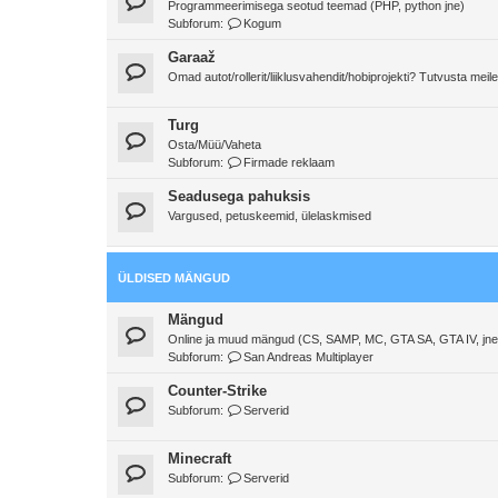
Programmeerimisega seotud teemad (PHP, python jne)
Subforum:
Kogum
Garaaž
Omad autot/rollerit/liiklusvahendit/hobiprojekti? Tutvusta meile
Turg
Osta/Müü/Vaheta
Subforum:
Firmade reklaam
Seadusega pahuksis
Vargused, petuskeemid, ülelaskmised
ÜLDISED MÄNGUD
Mängud
Online ja muud mängud (CS, SAMP, MC, GTA SA, GTA IV, jne
Subforum:
San Andreas Multiplayer
Counter-Strike
Subforum:
Serverid
Minecraft
Subforum:
Serverid