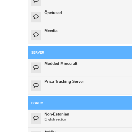
Õpetused
Meedia
SERVER
Modded Minecraft
Prica Trucking Server
FORUM
Non-Estonian
English section