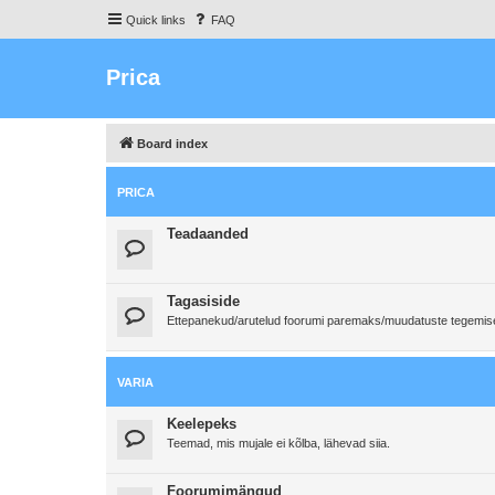
Quick links
FAQ
Prica
Board index
PRICA
Teadaanded
Tagasiside
Ettepanekud/arutelud foorumi paremaks/muudatuste tegemi
VARIA
Keelepeks
Teemad, mis mujale ei kõlba, lähevad siia.
Foorumimängud