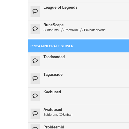
League of Legends
RuneScape
Subforums:
Päevikud
,
Privaatserverid
PRICA MINECRAFT SERVER
Teadaanded
Tagasiside
Kaebused
Avaldused
Subforum:
Unban
Probleemid