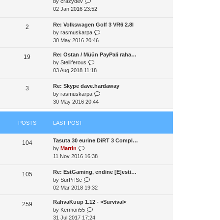
V
by
crazydev
t
a
t
t
i
02 Jan 2016 23:52
h
t
p
e
e
e
o
w
Re: Volkswagen Golf 3 VR6 2.8l
l
2
s
s
t
V
by
rasmuskarpa
a
t
t
h
i
30 May 2016 20:46
t
p
e
e
e
o
Re: Ostan / Müün PayPali raha…
l
w
19
s
s
V
by
Stelliferous
a
t
t
t
i
03 Aug 2018 11:18
t
h
p
e
e
e
o
w
Re: Skype dave.hardaway
s
l
3
s
t
V
by
rasmuskarpa
t
a
t
h
i
30 May 2016 20:44
p
t
e
e
o
e
l
w
s
s
POSTS
LAST POST
a
t
t
t
t
h
p
Tasuta 30 eurine DiRT 3 Compl…
e
e
o
104
V
by
Martin
s
l
s
i
11 Nov 2016 16:38
t
a
t
e
p
t
w
Re: EstGaming, endine [E]esti…
o
e
105
t
V
by
SurPr!Se
s
s
h
i
02 Mar 2018 19:32
t
t
e
e
p
RahvaKuup 1.12 - »Survival«
l
w
o
259
V
by
Kermon55
a
t
s
i
31 Jul 2017 17:24
t
h
t