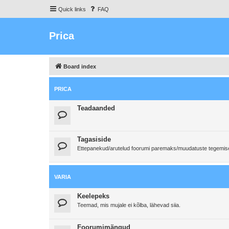
Quick links
FAQ
Prica
Board index
PRICA
Teadaanded
Tagasiside
Ettepanekud/arutelud foorumi paremaks/muudatuste tegemi
VARIA
Keelepeks
Teemad, mis mujale ei kõlba, lähevad siia.
Foorumimängud