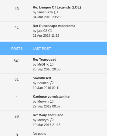
e
e
e
Re: League Of Legends (LOL)
w
43
s
l
V
by
VarienSdw
t
t
a
i
04 Mar 2015 23:28
h
p
t
e
e
o
e
Re: Runescape vabateema
w
41
l
s
s
V
by
japp02
t
a
t
t
i
21 Apr 2018 11:52
h
t
p
e
e
e
o
w
l
s
s
POSTS
LAST POST
t
a
t
t
h
t
p
Re: Tegevused
e
e
541
o
V
by
MrOHK
l
s
s
i
25 Sep 2016 20:53
a
t
t
e
t
p
Soovitused.
w
e
61
o
V
by
Bounce
t
s
s
i
10 Jan 2016 02:11
h
t
t
e
e
p
Kaebuse vormistamine
w
1
l
o
V
by
Mervyn
t
a
s
i
29 Sep 2012 00:57
h
t
t
e
e
e
Re: Warp taotlused
w
39
l
s
V
by
Mervyn
t
a
t
i
19 Mar 2017 21:13
h
t
p
e
e
e
o
No posts
w
0
l
s