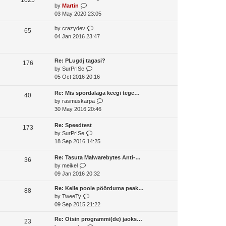
o
V
by
Martin
t
s
s
i
03 May 2020 23:05
h
t
t
e
e
p
V
by
crazydev
w
65
l
o
i
04 Jan 2016 23:47
t
a
s
e
h
t
t
w
e
e
t
Re: PLugdj tagasi?
l
176
s
V
h
by
SurPr!Se
a
t
i
e
05 Oct 2016 20:16
t
p
e
l
e
o
w
a
Re: Mis spordalaga keegi tege…
s
40
s
t
t
V
by
rasmuskarpa
t
t
h
e
i
30 May 2016 20:46
p
e
s
e
o
l
t
w
Re: Speedtest
s
173
a
V
p
t
by
SurPr!Se
t
t
i
o
h
18 Sep 2016 14:25
e
e
s
e
s
w
t
l
Re: Tasuta Malwarebytes Anti-…
36
V
t
t
a
by
meikel
i
p
h
t
09 Jan 2016 20:32
e
o
e
e
Re: Kelle poole pöörduma peak…
w
s
l
s
88
V
by
TweeTy
t
t
a
t
i
09 Sep 2015 21:22
h
t
p
e
e
e
o
Re: Otsin programmi(de) jaoks…
w
23
l
s
s