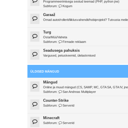
Programmeerimisega seotud teemad (PHP, python jne)
Subforum:
Kogum
Garaaž
Omad autot/rollerit/liiklusvahendit/hobiprojekti? Tutvusta meile
Turg
Osta/Müü/Vaheta
Subforum:
Firmade reklaam
Seadusega pahuksis
Vargused, petuskeemid, ülelaskmised
ÜLDISED MÄNGUD
Mängud
Online ja muud mängud (CS, SAMP, MC, GTA SA, GTA IV, jne
Subforum:
San Andreas Multiplayer
Counter-Strike
Subforum:
Serverid
Minecraft
Subforum:
Serverid