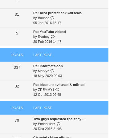
s
t
a
t
t
h
t
p
Re: Area protect ehk kaitseala
e
e
31
o
V
by
Bounce
l
s
s
i
05 Jan 2016 15:17
a
t
t
e
t
p
Re: YouTube videod
w
e
5
o
V
by
Rvcboy
t
s
s
i
20 Feb 2016 14:47
h
t
t
e
e
p
w
l
o
POSTS
LAST POST
t
a
s
h
t
t
Re: Informatsioon
e
e
337
V
by
Mervyn
l
s
i
18 May 2020 20:03
a
t
e
t
p
Re: Ideed, soovitused & mõtted
w
e
32
o
V
by
ZREMMY1
t
s
s
i
12 Oct 2013 09:48
h
t
t
e
e
p
w
l
o
POSTS
LAST POST
t
a
s
h
t
t
Two guys requested tpa, they …
e
e
70
V
by
Enderkillerz
l
s
i
20 Dec 2015 21:03
a
t
e
t
p
Chambria Mute niisama