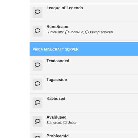
League of Legends
RuneScape
Subforums:
Päevikud
,
Privaatserverid
PRICA MINECRAFT SERVER
Teadaanded
Tagasiside
Kaebused
Avaldused
Subforum:
Unban
Probleemid