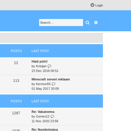
Login
Search
Advanced search
POSTS
LAST POST
Häid pühi!
12
V
by
Kristjan
i
23 Dec 2018 00:51
e
Minecraft serveri reklaam
w
113
V
by
Kermon55
t
i
01 May 2017 20:09
h
e
e
w
l
POSTS
LAST POST
t
a
h
t
Re: Vabateema
e
e
1287
V
by
Gerten12
l
s
i
11 Nov 2020 23:58
a
t
e
t
p
Re: Numbrimäng
w
e
1025