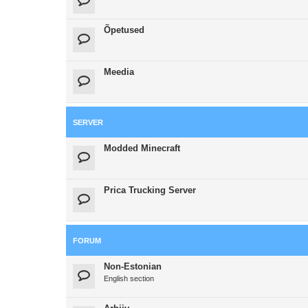
Õpetused
Meedia
SERVER
Modded Minecraft
Prica Trucking Server
FORUM
Non-Estonian
English section