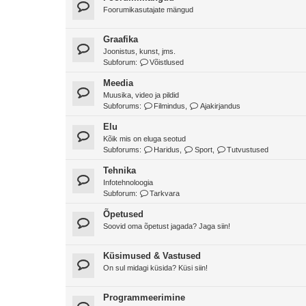
Foorumikasutajate mängud
Graafika
Joonistus, kunst, jms.
Subforum:
Võistlused
Meedia
Muusika, video ja pildid
Subforums:
Filmindus
,
Ajakirjandus
Elu
Kõik mis on eluga seotud
Subforums:
Haridus
,
Sport
,
Tutvustused
Tehnika
Infotehnoloogia
Subforum:
Tarkvara
Õpetused
Soovid oma õpetust jagada? Jaga siin!
Küsimused & Vastused
On sul midagi küsida? Küsi siin!
Programmeerimine