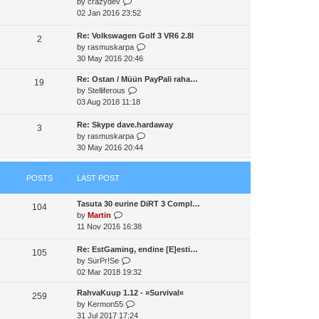
V
by
crazydev
t
a
t
t
i
02 Jan 2016 23:52
h
t
p
e
e
e
o
w
Re: Volkswagen Golf 3 VR6 2.8l
l
2
s
s
t
V
by
rasmuskarpa
a
t
t
h
i
30 May 2016 20:46
t
p
e
e
e
o
Re: Ostan / Müün PayPali raha…
l
w
19
s
s
V
by
Stelliferous
a
t
t
t
i
03 Aug 2018 11:18
t
h
p
e
e
e
o
w
Re: Skype dave.hardaway
s
l
3
s
t
V
by
rasmuskarpa
t
a
t
h
i
30 May 2016 20:44
p
t
e
e
o
e
l
w
s
s
POSTS
LAST POST
a
t
t
t
t
h
p
Tasuta 30 eurine DiRT 3 Compl…
e
e
o
104
V
by
Martin
s
l
s
i
11 Nov 2016 16:38
t
a
t
e
p
t
w
Re: EstGaming, endine [E]esti…
o
e
105
t
V
by
SurPr!Se
s
s
h
i
02 Mar 2018 19:32
t
t
e
e
p
RahvaKuup 1.12 - »Survival«
l
w
o
259
V
by
Kermon55
a
t
s
i
31 Jul 2017 17:24
t
h
t