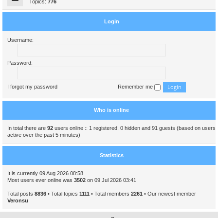
Topics:
776
Login
Username:
Password:
I forgot my password
Remember me
Who is online
In total there are
92
users online :: 1 registered, 0 hidden and 91 guests (based on users
active over the past 5 minutes)
Statistics
It is currently 09 Aug 2026 08:58
Most users ever online was
3502
on 09 Jul 2026 03:41
Total posts
8836
• Total topics
1111
• Total members
2261
• Our newest member
Veronsu