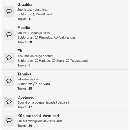
Graafika
Joonistus, kunst, jms.
Subforum:
Võistlused
Topics:
11
Meedia
Muusika, video ja pildid
Subforums:
Filmindus
,
Ajakirjandus
Topics:
28
Elu
Kõik mis on eluga seotud
Subforums:
Haridus
,
Sport
,
Tutvustused
Topics:
5
Tehnika
Infotehnoloogia
Subforum:
Tarkvara
Topics:
15
Õpetused
Soovid oma õpetust jagada? Jaga siin!
Topics:
17
Küsimused & Vastused
On sul midagi küsida? Küsi siin!
Topics:
30