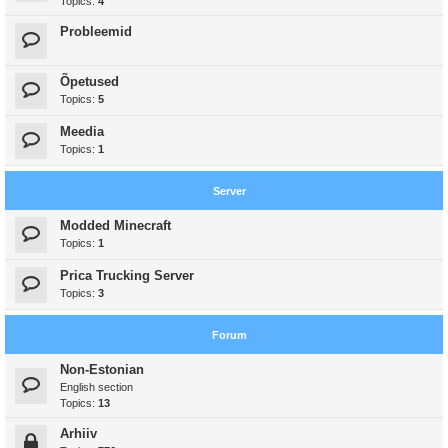
Topics:
4
Probleemid
Õpetused
Topics:
5
Meedia
Topics:
1
Server
Modded Minecraft
Topics:
1
Prica Trucking Server
Topics:
3
Forum
Non-Estonian
English section
Topics:
13
Arhiiv