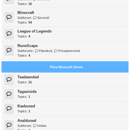
Topics:
16
Minecraft
Subforum:
Serverid
Topics:
54
League of Legends
Topics:
4
RuneScape
Subforums:
Päevikud
,
Privaatserverid
Topics:
4
Prica Minecraft Server
Teadaanded
Topics:
21
Tagasiside
Topics:
1
Kaebused
Topics:
1
Avaldused
Subforum:
Unban