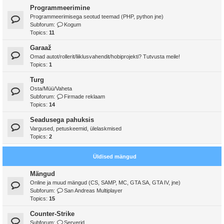
Programmeerimine
Programmeerimisega seotud teemad (PHP, python jne)
Subforum:
Kogum
Topics:
11
Garaaž
Omad autot/rollerit/liiklusvahendit/hobiprojekti? Tutvusta meile!
Topics:
1
Turg
Osta/Müü/Vaheta
Subforum:
Firmade reklaam
Topics:
14
Seadusega pahuksis
Vargused, petuskeemid, ülelaskmised
Topics:
2
Üldised mängud
Mängud
Online ja muud mängud (CS, SAMP, MC, GTA SA, GTA IV, jne)
Subforum:
San Andreas Multiplayer
Topics:
15
Counter-Strike
Subforum:
Serverid