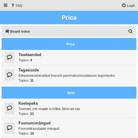
FAQ
Login
Prica
S
Board index
e
Prica
a
r
Teadaanded
Topics:
4
c
h
Tagasiside
Ettepanekud/arutelud foorumi paremaks/muudatuste tegemiseks
Topics:
11
Varia
Keelepeks
Teemad, mis mujale ei kõlba, lähevad siia.
Topics:
21
Foorumimängud
Foorumikasutajate mängud
Topics:
10