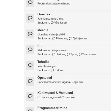
Foorumikasutajate mängud
Graafika
Joonistus, kunst, jms.
Subforum:
Võistlused
Meedia
Muusika, video ja pildid
Subforums:
Filmindus
,
Ajakirjandus
Elu
Kõik mis on eluga seotud
Subforums:
Haridus
,
Sport
,
Tutvustused
Tehnika
Infotehnoloogia
Subforum:
Tarkvara
Õpetused
Soovid oma õpetust jagada? Jaga siin!
Küsimused & Vastused
On sul midagi küsida? Küsi siin!
Programmeerimine