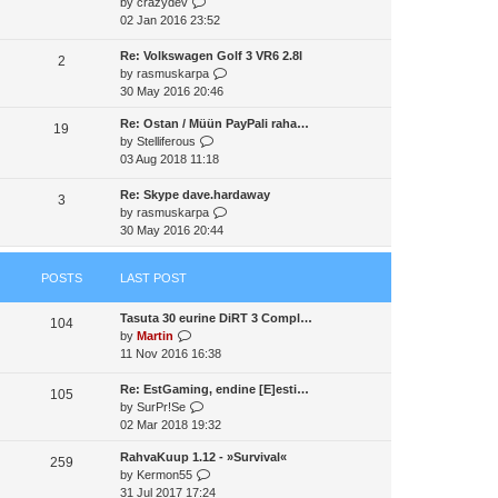
V
by
crazydev
t
a
t
t
i
02 Jan 2016 23:52
h
t
p
e
e
e
o
w
Re: Volkswagen Golf 3 VR6 2.8l
l
2
s
s
t
V
by
rasmuskarpa
a
t
t
h
i
30 May 2016 20:46
t
p
e
e
e
o
Re: Ostan / Müün PayPali raha…
l
w
19
s
s
V
by
Stelliferous
a
t
t
t
i
03 Aug 2018 11:18
t
h
p
e
e
e
o
w
Re: Skype dave.hardaway
s
l
3
s
t
V
by
rasmuskarpa
t
a
t
h
i
30 May 2016 20:44
p
t
e
e
o
e
l
w
s
s
POSTS
LAST POST
a
t
t
t
t
h
p
Tasuta 30 eurine DiRT 3 Compl…
e
e
o
104
V
by
Martin
s
l
s
i
11 Nov 2016 16:38
t
a
t
e
p
t
w
Re: EstGaming, endine [E]esti…
o
e
105
t
V
by
SurPr!Se
s
s
h
i
02 Mar 2018 19:32
t
t
e
e
p
RahvaKuup 1.12 - »Survival«
l
w
o
259
V
by
Kermon55
a
t
s
i
31 Jul 2017 17:24
t
h
t