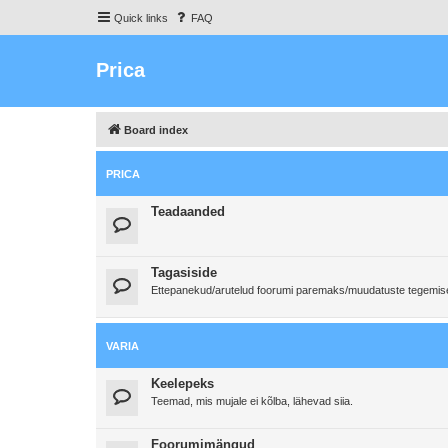
Quick links
FAQ
Prica
Board index
PRICA
Teadaanded
Tagasiside
Ettepanekud/arutelud foorumi paremaks/muudatuste tegemi
VARIA
Keelepeks
Teemad, mis mujale ei kõlba, lähevad siia.
Foorumimängud