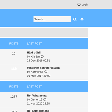
Login
Search
Advanced search
POSTS
LAST POST
Häid pühi!
12
V
by
Kristjan
i
23 Dec 2018 00:51
e
Minecraft serveri reklaam
w
113
V
by
Kermon55
t
i
01 May 2017 20:09
h
e
e
w
l
POSTS
LAST POST
t
a
h
t
Re: Vabateema
e
e
1287
V
by
Gerten12
l
s
i
11 Nov 2020 23:58
a
t
e
t
p
Re: Numbrimäng
w
e
1025