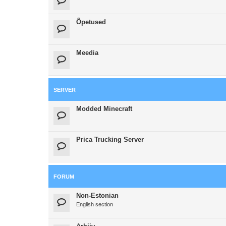
Õpetused
Meedia
SERVER
Modded Minecraft
Prica Trucking Server
FORUM
Non-Estonian
English section