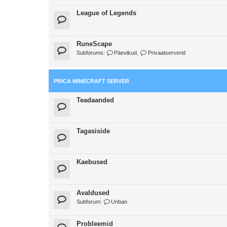
League of Legends
RuneScape
Subforums:
Päevikud
,
Privaatserverid
PRICA MINECRAFT SERVER
Teadaanded
Tagasiside
Kaebused
Avaldused
Subforum:
Unban
Probleemid