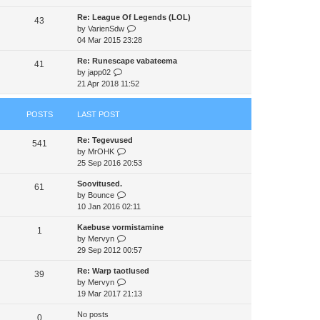
e
e
e
Re: League Of Legends (LOL)
w
43
s
l
V
by
VarienSdw
t
t
a
i
04 Mar 2015 23:28
h
p
t
e
e
o
e
Re: Runescape vabateema
w
41
l
s
s
V
by
japp02
t
a
t
t
i
21 Apr 2018 11:52
h
t
p
e
e
e
o
w
l
s
s
POSTS
LAST POST
t
a
t
t
h
t
p
Re: Tegevused
e
e
541
o
V
by
MrOHK
l
s
s
i
25 Sep 2016 20:53
a
t
t
e
t
p
Soovitused.
w
e
61
o
V
by
Bounce
t
s
s
i
10 Jan 2016 02:11
h
t
t
e
e
p
Kaebuse vormistamine
w
1
l
o
V
by
Mervyn
t
a
s
i
29 Sep 2012 00:57
h
t
t
e
e
e
Re: Warp taotlused
w
39
l
s
V
by
Mervyn
t
a
t
i
19 Mar 2017 21:13
h
t
p
e
e
e
o
No posts
w
0
l
s