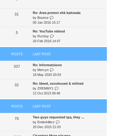
s
t
a
t
t
h
t
p
Re: Area protect ehk kaitseala
e
e
31
o
V
by
Bounce
l
s
s
i
05 Jan 2016 15:17
a
t
t
e
t
p
Re: YouTube videod
w
e
5
o
V
by
Rvcboy
t
s
s
i
20 Feb 2016 14:47
h
t
t
e
e
p
w
l
o
POSTS
LAST POST
t
a
s
h
t
t
Re: Informatsioon
e
e
337
V
by
Mervyn
l
s
i
18 May 2020 20:03
a
t
e
t
p
Re: Ideed, soovitused & mõtted
w
e
32
o
V
by
ZREMMY1
t
s
s
i
12 Oct 2013 09:48
h
t
t
e
e
p
w
l
o
POSTS
LAST POST
t
a
s
h
t
t
Two guys requested tpa, they …
e
e
70
V
by
Enderkillerz
l
s
i
20 Dec 2015 21:03
a
t
e
t
p
Chambria Mute niisama