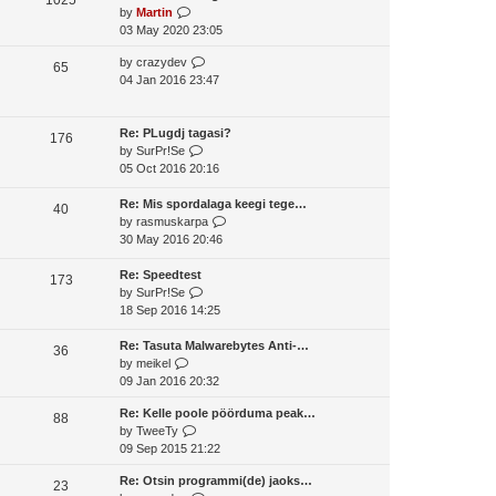
o
V
by
Martin
t
s
s
i
03 May 2020 23:05
h
t
t
e
e
p
V
by
crazydev
w
65
l
o
i
04 Jan 2016 23:47
t
a
s
e
h
t
t
w
e
e
t
Re: PLugdj tagasi?
l
176
s
V
h
by
SurPr!Se
a
t
i
e
05 Oct 2016 20:16
t
p
e
l
e
o
w
a
Re: Mis spordalaga keegi tege…
s
40
s
t
t
V
by
rasmuskarpa
t
t
h
e
i
30 May 2016 20:46
p
e
s
e
o
l
t
w
Re: Speedtest
s
173
a
V
p
t
by
SurPr!Se
t
t
i
o
h
18 Sep 2016 14:25
e
e
s
e
s
w
t
l
Re: Tasuta Malwarebytes Anti-…
36
V
t
t
a
by
meikel
i
p
h
t
09 Jan 2016 20:32
e
o
e
e
Re: Kelle poole pöörduma peak…
w
s
l
s
88
V
by
TweeTy
t
t
a
t
i
09 Sep 2015 21:22
h
t
p
e
e
e
o
Re: Otsin programmi(de) jaoks…
w
23
l
s
s