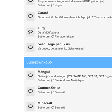
Programmeerimisega seotud teemad (PHP, python jne)
Subforum:
Kogum
Garaaž
Omad autot/rollerit/liiklusvahendit/hobiprojekti? Tutvusta meile
Turg
Osta/Müü/Vaheta
Subforum:
Firmade reklaam
Seadusega pahuksis
Vargused, petuskeemid, ülelaskmised
ÜLDISED MÄNGUD
Mängud
Online ja muud mängud (CS, SAMP, MC, GTA SA, GTA IV, jne
Subforum:
San Andreas Multiplayer
Counter-Strike
Subforum:
Serverid
Minecraft
Subforum:
Serverid