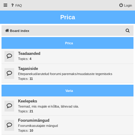
FAQ
Login
Prica
S
Board index
e
Prica
a
r
Teadaanded
Topics:
4
c
h
Tagasiside
Ettepanekud/arutelud foorumi paremaks/muudatuste tegemiseks
Topics:
11
Varia
Keelepeks
Teemad, mis mujale ei kõlba, lähevad siia.
Topics:
21
Foorumimängud
Foorumikasutajate mängud
Topics:
10