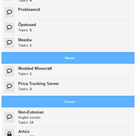
Topics:
4
Probleemid
Õpetused
Topics:
5
Meedia
Topics:
1
Server
Modded Minecraft
Topics:
1
Prica Trucking Server
Topics:
3
Forum
Non-Estonian
English section
Topics:
13
Arhiiv