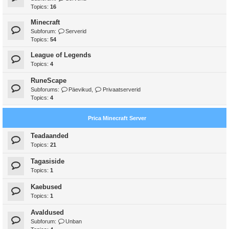
Topics:
16
Minecraft
Subforum:
Serverid
Topics:
54
League of Legends
Topics:
4
RuneScape
Subforums:
Päevikud
,
Privaatserverid
Topics:
4
Prica Minecraft Server
Teadaanded
Topics:
21
Tagasiside
Topics:
1
Kaebused
Topics:
1
Avaldused
Subforum:
Unban