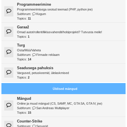
Programmeerimine
Programmeerimisega seotud teemad (PHP, python jne)
Subforum:
Kogum
Topics:
11
Garaaž
Omad autot/rollerit/liiklusvahendit/hobiprojekti? Tutvusta meile!
Topics:
1
Turg
Osta/Müü/Vaheta
Subforum:
Firmade reklaam
Topics:
14
Seadusega pahuksis
Vargused, petuskeemid, ülelaskmised
Topics:
2
Üldised mängud
Mängud
Online ja muud mängud (CS, SAMP, MC, GTA SA, GTA IV, jne)
Subforum:
San Andreas Multiplayer
Topics:
15
Counter-Strike
Subforum:
Serverid