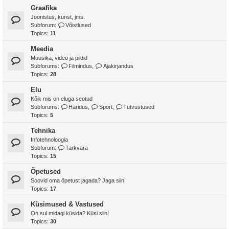
Graafika
Joonistus, kunst, jms.
Subforum:
Võistlused
Topics:
11
Meedia
Muusika, video ja pildid
Subforums:
Filmindus
,
Ajakirjandus
Topics:
28
Elu
Kõik mis on eluga seotud
Subforums:
Haridus
,
Sport
,
Tutvustused
Topics:
5
Tehnika
Infotehnoloogia
Subforum:
Tarkvara
Topics:
15
Õpetused
Soovid oma õpetust jagada? Jaga siin!
Topics:
17
Küsimused & Vastused
On sul midagi küsida? Küsi siin!
Topics:
30