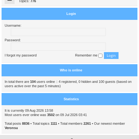
Topics:
776
Login
Username:
Password:
I forgot my password
Remember me
Who is online
In total there are
104
users online :: 4 registered, 0 hidden and 100 guests (based on
users active over the past 5 minutes)
Statistics
It is currently 09 Aug 2026 13:58
Most users ever online was
3502
on 09 Jul 2026 03:41
Total posts
8836
• Total topics
1111
• Total members
2261
• Our newest member
Veronsu