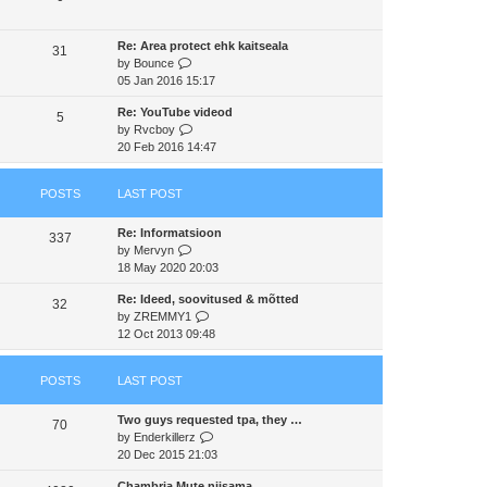
s
t
a
t
t
h
t
p
Re: Area protect ehk kaitseala
e
e
31
o
V
by
Bounce
l
s
s
i
05 Jan 2016 15:17
a
t
t
e
t
p
Re: YouTube videod
w
e
5
o
V
by
Rvcboy
t
s
s
i
20 Feb 2016 14:47
h
t
t
e
e
p
w
l
o
POSTS
LAST POST
t
a
s
h
t
t
Re: Informatsioon
e
e
337
V
by
Mervyn
l
s
i
18 May 2020 20:03
a
t
e
t
p
Re: Ideed, soovitused & mõtted
w
e
32
o
V
by
ZREMMY1
t
s
s
i
12 Oct 2013 09:48
h
t
t
e
e
p
w
l
o
POSTS
LAST POST
t
a
s
h
t
t
Two guys requested tpa, they …
e
e
70
V
by
Enderkillerz
l
s
i
20 Dec 2015 21:03
a
t
e
t
p
Chambria Mute niisama