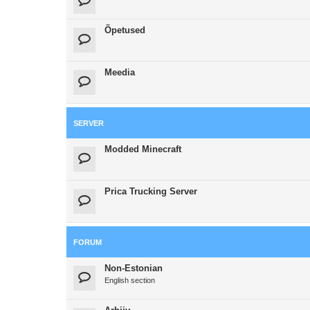
Õpetused
Meedia
SERVER
Modded Minecraft
Prica Trucking Server
FORUM
Non-Estonian
English section