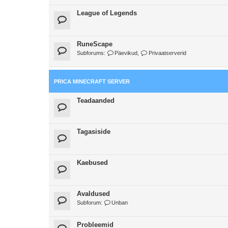
League of Legends
RuneScape
Subforums:
Päevikud
,
Privaatserverid
PRICA MINECRAFT SERVER
Teadaanded
Tagasiside
Kaebused
Avaldused
Subforum:
Unban
Probleemid