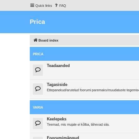
Quick links
FAQ
Prica
Board index
PRICA
Teadaanded
Tagasiside
Ettepanekud/arutelud foorumi paremaks/muudatuste tegemi
VARIA
Keelepeks
Teemad, mis mujale ei kõlba, lähevad siia.
Foorumimängud