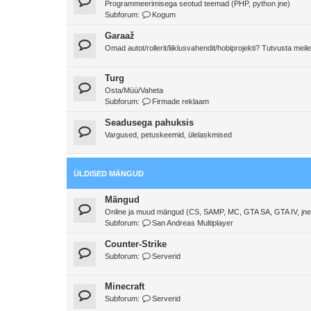
Programmeerimisega seotud teemad (PHP, python jne)
Subforum:
Kogum
Garaaž
Omad autot/rollerit/liiklusvahendit/hobiprojekti? Tutvusta meile
Turg
Osta/Müü/Vaheta
Subforum:
Firmade reklaam
Seadusega pahuksis
Vargused, petuskeemid, ülelaskmised
ÜLDISED MÄNGUD
Mängud
Online ja muud mängud (CS, SAMP, MC, GTA SA, GTA IV, jne
Subforum:
San Andreas Multiplayer
Counter-Strike
Subforum:
Serverid
Minecraft
Subforum:
Serverid