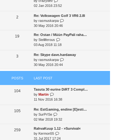
V
by
crazydev
t
a
t
t
i
02 Jan 2016 23:52
h
t
p
e
e
e
o
w
Re: Volkswagen Golf 3 VR6 2.8l
l
2
s
s
t
V
by
rasmuskarpa
a
t
t
h
i
30 May 2016 20:46
t
p
e
e
e
o
Re: Ostan / Müün PayPali raha…
l
w
19
s
s
V
by
Stelliferous
a
t
t
t
i
03 Aug 2018 11:18
t
h
p
e
e
e
o
w
Re: Skype dave.hardaway
s
l
3
s
t
V
by
rasmuskarpa
t
a
t
h
i
30 May 2016 20:44
p
t
e
e
o
e
l
w
s
s
POSTS
LAST POST
a
t
t
t
t
h
p
Tasuta 30 eurine DiRT 3 Compl…
e
e
o
104
V
by
Martin
s
l
s
i
11 Nov 2016 16:38
t
a
t
e
p
t
w
Re: EstGaming, endine [E]esti…
o
e
105
t
V
by
SurPr!Se
s
s
h
i
02 Mar 2018 19:32
t
t
e
e
p
RahvaKuup 1.12 - »Survival«
l
w
o
259
V
by
Kermon55
a
t
s
i
31 Jul 2017 17:24
t
h
t