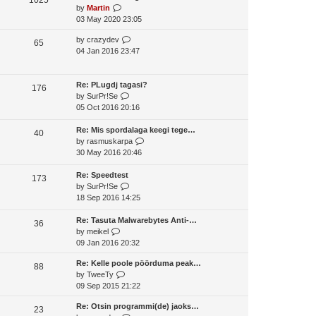
o
V
by
Martin
t
s
s
i
03 May 2020 23:05
h
t
t
e
e
p
V
by
crazydev
w
65
l
o
i
04 Jan 2016 23:47
t
a
s
e
h
t
t
w
e
e
t
Re: PLugdj tagasi?
l
176
s
V
h
by
SurPr!Se
a
t
i
e
05 Oct 2016 20:16
t
p
e
l
e
o
w
a
Re: Mis spordalaga keegi tege…
s
40
s
t
t
V
by
rasmuskarpa
t
t
h
e
i
30 May 2016 20:46
p
e
s
e
o
l
t
w
Re: Speedtest
s
173
a
V
p
t
by
SurPr!Se
t
t
i
o
h
18 Sep 2016 14:25
e
e
s
e
s
w
t
l
Re: Tasuta Malwarebytes Anti-…
36
V
t
t
a
by
meikel
i
p
h
t
09 Jan 2016 20:32
e
o
e
e
Re: Kelle poole pöörduma peak…
w
s
l
s
88
V
by
TweeTy
t
t
a
t
i
09 Sep 2015 21:22
h
t
p
e
e
e
o
Re: Otsin programmi(de) jaoks…
w
23
l
s
s