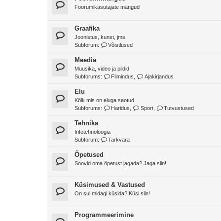
Foorumikasutajate mängud
Graafika
Joonistus, kunst, jms.
Subforum:
Võistlused
Meedia
Muusika, video ja pildid
Subforums:
Filmindus
,
Ajakirjandus
Elu
Kõik mis on eluga seotud
Subforums:
Haridus
,
Sport
,
Tutvustused
Tehnika
Infotehnoloogia
Subforum:
Tarkvara
Õpetused
Soovid oma õpetust jagada? Jaga siin!
Küsimused & Vastused
On sul midagi küsida? Küsi siin!
Programmeerimine