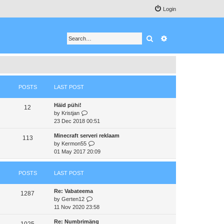
Login
Search
Advanced search
POSTS
LAST POST
Häid pühi!
12
V
by
Kristjan
i
23 Dec 2018 00:51
e
Minecraft serveri reklaam
w
113
V
by
Kermon55
t
i
01 May 2017 20:09
h
e
e
w
l
POSTS
LAST POST
t
a
h
t
Re: Vabateema
e
e
1287
V
by
Gerten12
l
s
i
11 Nov 2020 23:58
a
t
e
t
p
Re: Numbrimäng
w
e
1025