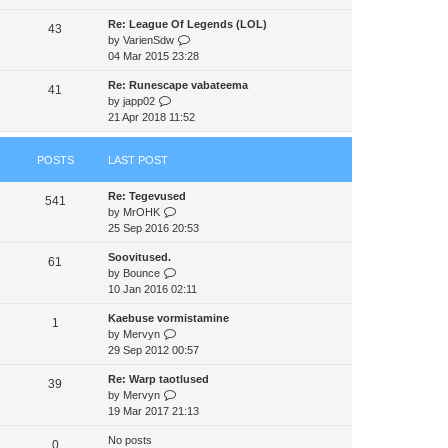
e
e
e
Re: League Of Legends (LOL)
w
43
s
l
V
by
VarienSdw
t
t
a
i
04 Mar 2015 23:28
h
p
t
e
e
o
e
Re: Runescape vabateema
w
41
l
s
s
V
by
japp02
t
a
t
t
i
21 Apr 2018 11:52
h
t
p
e
e
e
o
w
l
s
s
POSTS
LAST POST
t
a
t
t
h
t
p
Re: Tegevused
e
e
541
o
V
by
MrOHK
l
s
s
i
25 Sep 2016 20:53
a
t
t
e
t
p
Soovitused.
w
e
61
o
V
by
Bounce
t
s
s
i
10 Jan 2016 02:11
h
t
t
e
e
p
Kaebuse vormistamine
w
1
l
o
V
by
Mervyn
t
a
s
i
29 Sep 2012 00:57
h
t
t
e
e
e
Re: Warp taotlused
w
39
l
s
V
by
Mervyn
t
a
t
i
19 Mar 2017 21:13
h
t
p
e
e
e
o
No posts
w
0
l
s