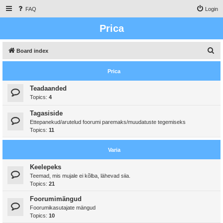
FAQ
Login
Prica
S
Board index
e
Prica
a
r
Teadaanded
Topics:
4
c
h
Tagasiside
Ettepanekud/arutelud foorumi paremaks/muudatuste tegemiseks
Topics:
11
Varia
Keelepeks
Teemad, mis mujale ei kõlba, lähevad siia.
Topics:
21
Foorumimängud
Foorumikasutajate mängud
Topics:
10