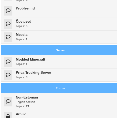
Topics:
4
Probleemid
Õpetused
Topics:
5
Meedia
Topics:
1
Server
Modded Minecraft
Topics:
1
Prica Trucking Server
Topics:
3
Forum
Non-Estonian
English section
Topics:
13
Arhiiv