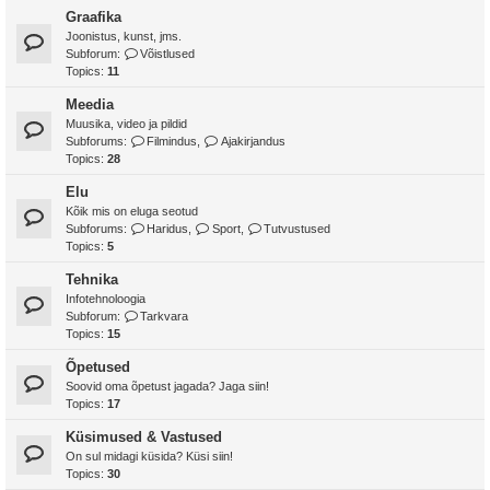
Graafika
Joonistus, kunst, jms.
Subforum:
Võistlused
Topics:
11
Meedia
Muusika, video ja pildid
Subforums:
Filmindus
,
Ajakirjandus
Topics:
28
Elu
Kõik mis on eluga seotud
Subforums:
Haridus
,
Sport
,
Tutvustused
Topics:
5
Tehnika
Infotehnoloogia
Subforum:
Tarkvara
Topics:
15
Õpetused
Soovid oma õpetust jagada? Jaga siin!
Topics:
17
Küsimused & Vastused
On sul midagi küsida? Küsi siin!
Topics:
30