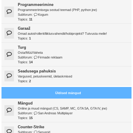
Programmeerimine
Programmeerimisega seotud teemad (PHP, python jne)
Subforum:
Kogum
Topics:
11
Garaaž
Omad autot/rollerit/liiklusvahendit/hobiprojekti? Tutvusta meile!
Topics:
1
Turg
Osta/Müü/Vaheta
Subforum:
Firmade reklaam
Topics:
14
Seadusega pahuksis
Vargused, petuskeemid, ülelaskmised
Topics:
2
Üldised mängud
Mängud
Online ja muud mängud (CS, SAMP, MC, GTA SA, GTA IV, jne)
Subforum:
San Andreas Multiplayer
Topics:
15
Counter-Strike
Subforum:
Serverid