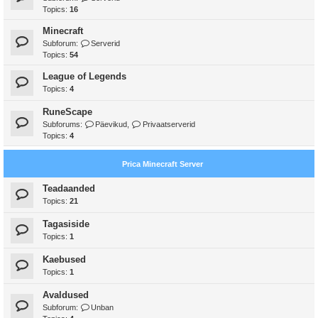
Topics:
16
Minecraft
Subforum:
Serverid
Topics:
54
League of Legends
Topics:
4
RuneScape
Subforums:
Päevikud
,
Privaatserverid
Topics:
4
Prica Minecraft Server
Teadaanded
Topics:
21
Tagasiside
Topics:
1
Kaebused
Topics:
1
Avaldused
Subforum:
Unban