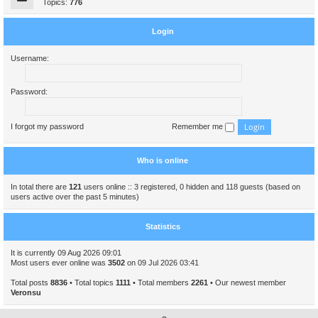
Topics:
776
Login
Username:
Password:
I forgot my password
Remember me
Who is online
In total there are
121
users online :: 3 registered, 0 hidden and 118 guests (based on
users active over the past 5 minutes)
Statistics
It is currently 09 Aug 2026 09:01
Most users ever online was
3502
on 09 Jul 2026 03:41
Total posts
8836
• Total topics
1111
• Total members
2261
• Our newest member
Veronsu