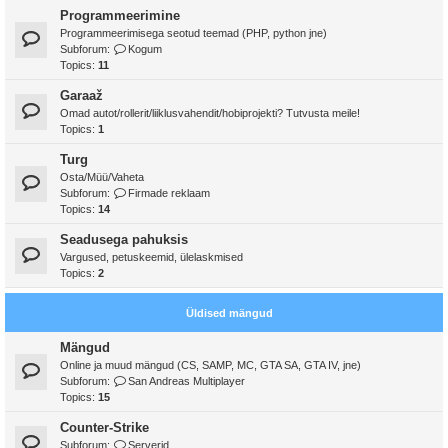
Programmeerimine
Programmeerimisega seotud teemad (PHP, python jne)
Subforum:
Kogum
Topics:
11
Garaaž
Omad autot/rollerit/liiklusvahendit/hobiprojekti? Tutvusta meile!
Topics:
1
Turg
Osta/Müü/Vaheta
Subforum:
Firmade reklaam
Topics:
14
Seadusega pahuksis
Vargused, petuskeemid, ülelaskmised
Topics:
2
Üldised mängud
Mängud
Online ja muud mängud (CS, SAMP, MC, GTA SA, GTA IV, jne)
Subforum:
San Andreas Multiplayer
Topics:
15
Counter-Strike
Subforum:
Serverid