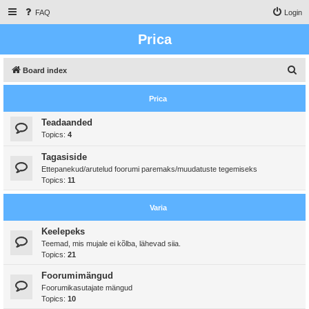
FAQ
Login
Prica
S
Board index
e
Prica
a
r
Teadaanded
Topics:
4
c
h
Tagasiside
Ettepanekud/arutelud foorumi paremaks/muudatuste tegemiseks
Topics:
11
Varia
Keelepeks
Teemad, mis mujale ei kõlba, lähevad siia.
Topics:
21
Foorumimängud
Foorumikasutajate mängud
Topics:
10