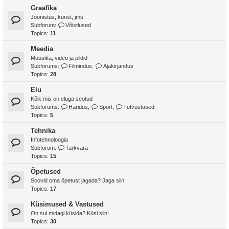
Graafika
Joonistus, kunst, jms.
Subforum:
Võistlused
Topics:
11
Meedia
Muusika, video ja pildid
Subforums:
Filmindus
,
Ajakirjandus
Topics:
28
Elu
Kõik mis on eluga seotud
Subforums:
Haridus
,
Sport
,
Tutvustused
Topics:
5
Tehnika
Infotehnoloogia
Subforum:
Tarkvara
Topics:
15
Õpetused
Soovid oma õpetust jagada? Jaga siin!
Topics:
17
Küsimused & Vastused
On sul midagi küsida? Küsi siin!
Topics:
30