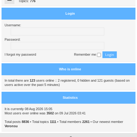
Topics:
776
Login
Username:
Password:
I forgot my password
Remember me
Who is online
In total there are
123
users online :: 2 registered, 0 hidden and 121 guests (based on
users active over the past 5 minutes)
Statistics
It is currently 08 Aug 2026 15:05
Most users ever online was
3502
on 09 Jul 2026 03:41
Total posts
8836
• Total topics
1111
• Total members
2261
• Our newest member
Veronsu