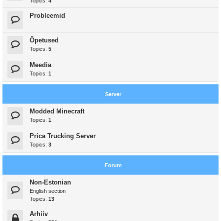
Topics:
4
Probleemid
Õpetused
Topics:
5
Meedia
Topics:
1
Server
Modded Minecraft
Topics:
1
Prica Trucking Server
Topics:
3
Forum
Non-Estonian
English section
Topics:
13
Arhiiv