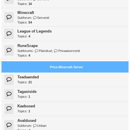
Topics:
16
Minecraft
Subforum:
Serverid
Topics:
54
League of Legends
Topics:
4
RuneScape
Subforums:
Päevikud
,
Privaatserverid
Topics:
4
Prica Minecraft Server
Teadaanded
Topics:
21
Tagasiside
Topics:
1
Kaebused
Topics:
1
Avaldused
Subforum:
Unban