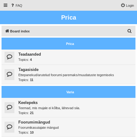
FAQ
Login
Prica
S
Board index
e
Prica
a
r
Teadaanded
Topics:
4
c
h
Tagasiside
Ettepanekud/arutelud foorumi paremaks/muudatuste tegemiseks
Topics:
11
Varia
Keelepeks
Teemad, mis mujale ei kõlba, lähevad siia.
Topics:
21
Foorumimängud
Foorumikasutajate mängud
Topics:
10