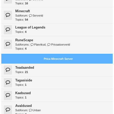
Topics:
16
Minecraft
Subforum:
Serverid
Topics:
54
League of Legends
Topics:
4
RuneScape
Subforums:
Päevikud
,
Privaatserverid
Topics:
4
Prica Minecraft Server
Teadaanded
Topics:
21
Tagasiside
Topics:
1
Kaebused
Topics:
1
Avaldused
Subforum:
Unban