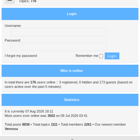
Topics:
776
Login
Username:
Password:
I forgot my password
Remember me
Who is online
In total there are
176
users online :: 3 registered, 0 hidden and 173 guests (based on
users active over the past 5 minutes)
Statistics
It is currently 07 Aug 2026 18:11
Most users ever online was
3502
on 09 Jul 2026 03:41
Total posts
8836
• Total topics
1111
• Total members
2261
• Our newest member
Veronsu