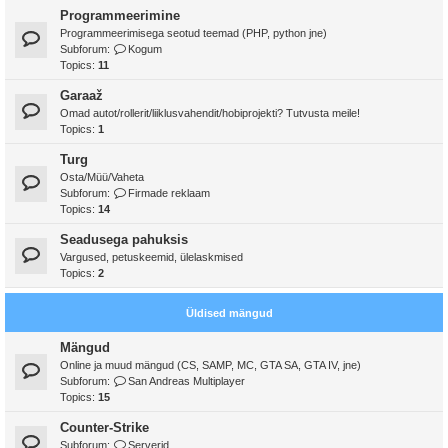
Programmeerimine
Programmeerimisega seotud teemad (PHP, python jne)
Subforum:
Kogum
Topics:
11
Garaaž
Omad autot/rollerit/liiklusvahendit/hobiprojekti? Tutvusta meile!
Topics:
1
Turg
Osta/Müü/Vaheta
Subforum:
Firmade reklaam
Topics:
14
Seadusega pahuksis
Vargused, petuskeemid, ülelaskmised
Topics:
2
Üldised mängud
Mängud
Online ja muud mängud (CS, SAMP, MC, GTA SA, GTA IV, jne)
Subforum:
San Andreas Multiplayer
Topics:
15
Counter-Strike
Subforum:
Serverid