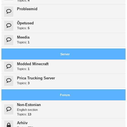
Topics:
4
Probleemid
Õpetused
Topics:
5
Meedia
Topics:
1
Server
Modded Minecraft
Topics:
1
Prica Trucking Server
Topics:
3
Forum
Non-Estonian
English section
Topics:
13
Arhiiv