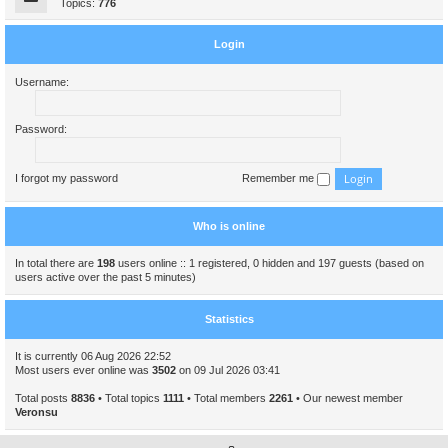
Topics:
776
Login
Username:
Password:
I forgot my password
Remember me
Who is online
In total there are
198
users online :: 1 registered, 0 hidden and 197 guests (based on
users active over the past 5 minutes)
Statistics
It is currently 06 Aug 2026 22:52
Most users ever online was
3502
on 09 Jul 2026 03:41
Total posts
8836
• Total topics
1111
• Total members
2261
• Our newest member
Veronsu