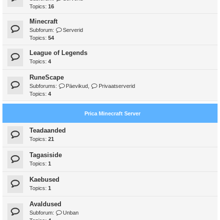
Topics:
16
Minecraft
Subforum:
Serverid
Topics:
54
League of Legends
Topics:
4
RuneScape
Subforums:
Päevikud
,
Privaatserverid
Topics:
4
Prica Minecraft Server
Teadaanded
Topics:
21
Tagasiside
Topics:
1
Kaebused
Topics:
1
Avaldused
Subforum:
Unban