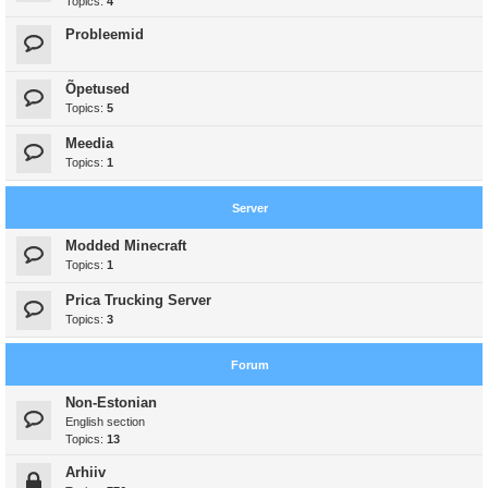
Topics:
4
Probleemid
Õpetused
Topics:
5
Meedia
Topics:
1
Server
Modded Minecraft
Topics:
1
Prica Trucking Server
Topics:
3
Forum
Non-Estonian
English section
Topics:
13
Arhiiv