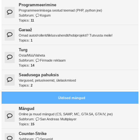
Programmeerimine
Programmeerimisega seotud teemad (PHP, python jne)
Subforum:
Kogum
Topics:
11
Garaaž
Omad autot/rollerit/liiklusvahendit/hobiprojekti? Tutvusta meile!
Topics:
1
Turg
Osta/Müü/Vaheta
Subforum:
Firmade reklaam
Topics:
14
Seadusega pahuksis
Vargused, petuskeemid, ülelaskmised
Topics:
2
Üldised mängud
Mängud
Online ja muud mängud (CS, SAMP, MC, GTA SA, GTA IV, jne)
Subforum:
San Andreas Multiplayer
Topics:
15
Counter-Strike
Subforum:
Serverid