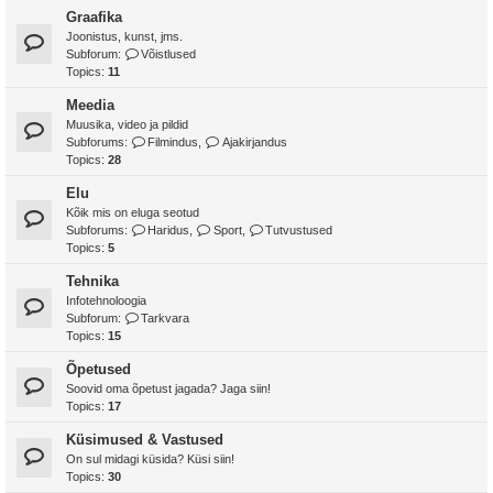
Graafika
Joonistus, kunst, jms.
Subforum:
Võistlused
Topics:
11
Meedia
Muusika, video ja pildid
Subforums:
Filmindus
,
Ajakirjandus
Topics:
28
Elu
Kõik mis on eluga seotud
Subforums:
Haridus
,
Sport
,
Tutvustused
Topics:
5
Tehnika
Infotehnoloogia
Subforum:
Tarkvara
Topics:
15
Õpetused
Soovid oma õpetust jagada? Jaga siin!
Topics:
17
Küsimused & Vastused
On sul midagi küsida? Küsi siin!
Topics:
30