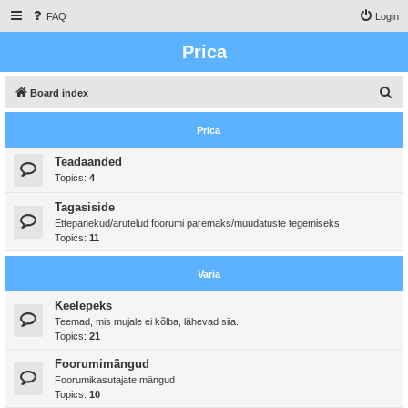
FAQ
Login
Prica
S
Board index
e
Prica
a
r
Teadaanded
Topics:
4
c
h
Tagasiside
Ettepanekud/arutelud foorumi paremaks/muudatuste tegemiseks
Topics:
11
Varia
Keelepeks
Teemad, mis mujale ei kõlba, lähevad siia.
Topics:
21
Foorumimängud
Foorumikasutajate mängud
Topics:
10