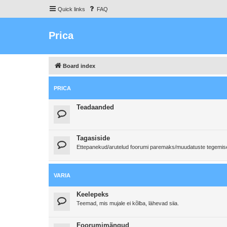
Quick links
FAQ
Prica
Board index
PRICA
Teadaanded
Tagasiside
Ettepanekud/arutelud foorumi paremaks/muudatuste tegemi
VARIA
Keelepeks
Teemad, mis mujale ei kõlba, lähevad siia.
Foorumimängud