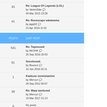
e
e
e
Re: League Of Legends (LOL)
w
43
s
l
V
by
VarienSdw
t
t
a
i
04 Mar 2015 23:28
h
p
t
e
e
o
e
Re: Runescape vabateema
w
41
l
s
s
V
by
japp02
t
a
t
t
i
21 Apr 2018 11:52
h
t
p
e
e
e
o
w
l
s
s
POSTS
LAST POST
t
a
t
t
h
t
p
Re: Tegevused
e
e
541
o
V
by
MrOHK
l
s
s
i
25 Sep 2016 20:53
a
t
t
e
t
p
Soovitused.
w
e
61
o
V
by
Bounce
t
s
s
i
10 Jan 2016 02:11
h
t
t
e
e
p
Kaebuse vormistamine
w
1
l
o
V
by
Mervyn
t
a
s
i
29 Sep 2012 00:57
h
t
t
e
e
e
Re: Warp taotlused
w
39
l
s
V
by
Mervyn
t
a
t
i
19 Mar 2017 21:13
h
t
p
e
e
e
o
No posts
w
0
l
s