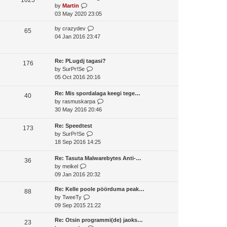
o
V
by
Martin
t
s
s
i
03 May 2020 23:05
h
t
t
e
e
p
V
by
crazydev
w
65
l
o
i
04 Jan 2016 23:47
t
a
s
e
h
t
t
w
e
e
t
Re: PLugdj tagasi?
l
176
s
V
h
by
SurPr!Se
a
t
i
e
05 Oct 2016 20:16
t
p
e
l
e
o
w
a
Re: Mis spordalaga keegi tege…
s
40
s
t
t
V
by
rasmuskarpa
t
t
h
e
i
30 May 2016 20:46
p
e
s
e
o
l
t
w
Re: Speedtest
s
173
a
V
p
t
by
SurPr!Se
t
t
i
o
h
18 Sep 2016 14:25
e
e
s
e
s
w
t
l
Re: Tasuta Malwarebytes Anti-…
36
V
t
t
a
by
meikel
i
p
h
t
09 Jan 2016 20:32
e
o
e
e
Re: Kelle poole pöörduma peak…
w
s
l
s
88
V
by
TweeTy
t
t
a
t
i
09 Sep 2015 21:22
h
t
p
e
e
e
o
Re: Otsin programmi(de) jaoks…
w
23
l
s
s