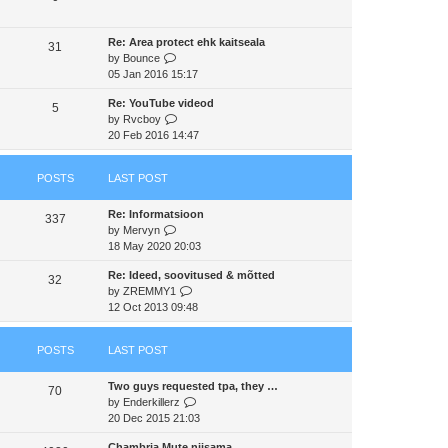
s
t
a
t
t
h
t
p
Re: Area protect ehk kaitseala
e
e
31
o
V
by
Bounce
l
s
s
i
05 Jan 2016 15:17
a
t
t
e
t
p
Re: YouTube videod
w
e
5
o
V
by
Rvcboy
t
s
s
i
20 Feb 2016 14:47
h
t
t
e
e
p
w
l
o
POSTS
LAST POST
t
a
s
h
t
t
Re: Informatsioon
e
e
337
V
by
Mervyn
l
s
i
18 May 2020 20:03
a
t
e
t
p
Re: Ideed, soovitused & mõtted
w
e
32
o
V
by
ZREMMY1
t
s
s
i
12 Oct 2013 09:48
h
t
t
e
e
p
w
l
o
POSTS
LAST POST
t
a
s
h
t
t
Two guys requested tpa, they …
e
e
70
V
by
Enderkillerz
l
s
i
20 Dec 2015 21:03
a
t
e
t
p
Chambria Mute niisama