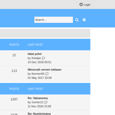
Login
Search
Advanced search
POSTS
LAST POST
Häid pühi!
12
V
by
Kristjan
i
23 Dec 2018 00:51
e
Minecraft serveri reklaam
w
113
V
by
Kermon55
t
i
01 May 2017 20:09
h
e
e
w
l
POSTS
LAST POST
t
a
h
t
Re: Vabateema
e
e
1287
V
by
Gerten12
l
s
i
11 Nov 2020 23:58
a
t
e
t
p
Re: Numbrimäng
w
e
1025