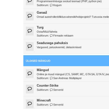
Programmeerimisega seotud teemad (PHP, python jne)
Subforum:
Kogum
Garaaž
Omad autot/rollerit/liiklusvahendit/hobiprojekti? Tutvusta meile
Turg
Osta/Müü/Vaheta
Subforum:
Firmade reklaam
Seadusega pahuksis
Vargused, petuskeemid, ülelaskmised
ÜLDISED MÄNGUD
Mängud
Online ja muud mängud (CS, SAMP, MC, GTA SA, GTA IV, jne
Subforum:
San Andreas Multiplayer
Counter-Strike
Subforum:
Serverid
Minecraft
Subforum:
Serverid