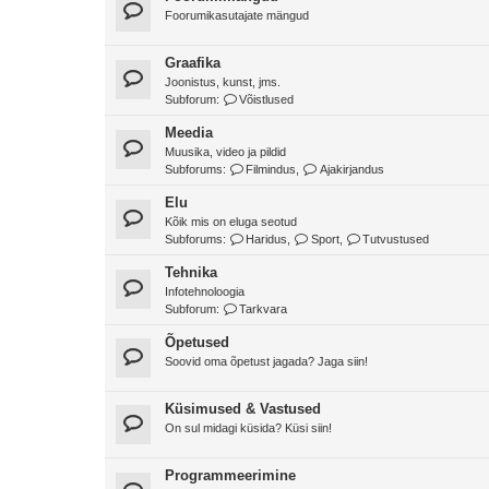
Foorumikasutajate mängud
Graafika
Joonistus, kunst, jms.
Subforum:
Võistlused
Meedia
Muusika, video ja pildid
Subforums:
Filmindus
,
Ajakirjandus
Elu
Kõik mis on eluga seotud
Subforums:
Haridus
,
Sport
,
Tutvustused
Tehnika
Infotehnoloogia
Subforum:
Tarkvara
Õpetused
Soovid oma õpetust jagada? Jaga siin!
Küsimused & Vastused
On sul midagi küsida? Küsi siin!
Programmeerimine