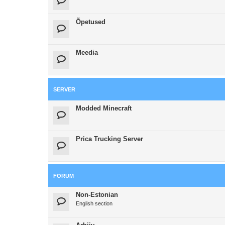
Õpetused
Meedia
SERVER
Modded Minecraft
Prica Trucking Server
FORUM
Non-Estonian
English section