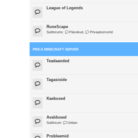
League of Legends
RuneScape
Subforums:
Päevikud
,
Privaatserverid
PRICA MINECRAFT SERVER
Teadaanded
Tagasiside
Kaebused
Avaldused
Subforum:
Unban
Probleemid