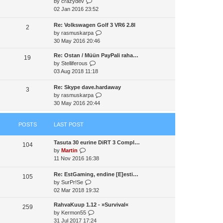
V
by
crazydev
t
a
t
t
i
02 Jan 2016 23:52
h
t
p
e
e
e
o
w
Re: Volkswagen Golf 3 VR6 2.8l
l
2
s
s
t
V
by
rasmuskarpa
a
t
t
h
i
30 May 2016 20:46
t
p
e
e
e
o
Re: Ostan / Müün PayPali raha…
l
w
19
s
s
V
by
Stelliferous
a
t
t
t
i
03 Aug 2018 11:18
t
h
p
e
e
e
o
w
Re: Skype dave.hardaway
s
l
3
s
t
V
by
rasmuskarpa
t
a
t
h
i
30 May 2016 20:44
p
t
e
e
o
e
l
w
s
s
POSTS
LAST POST
a
t
t
t
t
h
p
Tasuta 30 eurine DiRT 3 Compl…
e
e
o
104
V
by
Martin
s
l
s
i
11 Nov 2016 16:38
t
a
t
e
p
t
w
Re: EstGaming, endine [E]esti…
o
e
105
t
V
by
SurPr!Se
s
s
h
i
02 Mar 2018 19:32
t
t
e
e
p
RahvaKuup 1.12 - »Survival«
l
w
o
259
V
by
Kermon55
a
t
s
i
31 Jul 2017 17:24
t
h
t