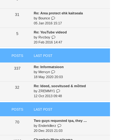
s
t
a
t
t
h
t
p
Re: Area protect ehk kaitseala
e
e
31
o
V
by
Bounce
l
s
s
i
05 Jan 2016 15:17
a
t
t
e
t
p
Re: YouTube videod
w
e
5
o
V
by
Rvcboy
t
s
s
i
20 Feb 2016 14:47
h
t
t
e
e
p
w
l
o
POSTS
LAST POST
t
a
s
h
t
t
Re: Informatsioon
e
e
337
V
by
Mervyn
l
s
i
18 May 2020 20:03
a
t
e
t
p
Re: Ideed, soovitused & mõtted
w
e
32
o
V
by
ZREMMY1
t
s
s
i
12 Oct 2013 09:48
h
t
t
e
e
p
w
l
o
POSTS
LAST POST
t
a
s
h
t
t
Two guys requested tpa, they …
e
e
70
V
by
Enderkillerz
l
s
i
20 Dec 2015 21:03
a
t
e
t
p
Chambria Mute niisama