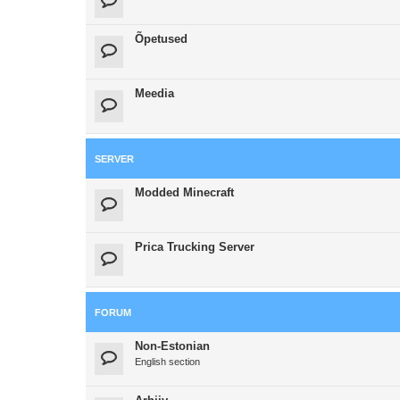
Õpetused
Meedia
SERVER
Modded Minecraft
Prica Trucking Server
FORUM
Non-Estonian
English section