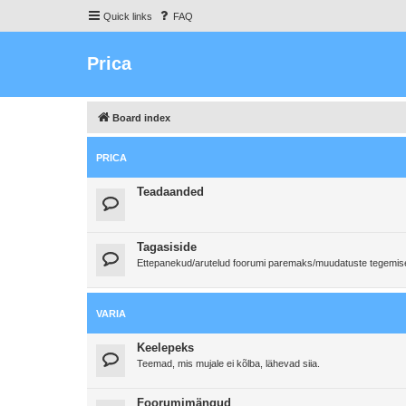
Quick links
FAQ
Prica
Board index
PRICA
Teadaanded
Tagasiside
Ettepanekud/arutelud foorumi paremaks/muudatuste tegemi
VARIA
Keelepeks
Teemad, mis mujale ei kõlba, lähevad siia.
Foorumimängud