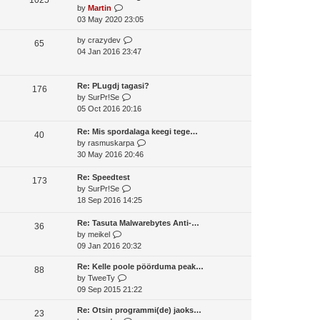
o
V
by
Martin
t
s
s
i
03 May 2020 23:05
h
t
t
e
e
p
V
by
crazydev
w
65
l
o
i
04 Jan 2016 23:47
t
a
s
e
h
t
t
w
e
e
t
Re: PLugdj tagasi?
l
176
s
V
h
by
SurPr!Se
a
t
i
e
05 Oct 2016 20:16
t
p
e
l
e
o
w
a
Re: Mis spordalaga keegi tege…
s
40
s
t
t
V
by
rasmuskarpa
t
t
h
e
i
30 May 2016 20:46
p
e
s
e
o
l
t
w
Re: Speedtest
s
173
a
V
p
t
by
SurPr!Se
t
t
i
o
h
18 Sep 2016 14:25
e
e
s
e
s
w
t
l
Re: Tasuta Malwarebytes Anti-…
36
V
t
t
a
by
meikel
i
p
h
t
09 Jan 2016 20:32
e
o
e
e
Re: Kelle poole pöörduma peak…
w
s
l
s
88
V
by
TweeTy
t
t
a
t
i
09 Sep 2015 21:22
h
t
p
e
e
e
o
Re: Otsin programmi(de) jaoks…
w
23
l
s
s