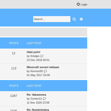
Login
Search
Advanced search
POSTS
LAST POST
Häid pühi!
12
V
by
Kristjan
i
23 Dec 2018 00:51
e
Minecraft serveri reklaam
w
113
V
by
Kermon55
t
i
01 May 2017 20:09
h
e
e
w
l
POSTS
LAST POST
t
a
h
t
Re: Vabateema
e
e
1287
V
by
Gerten12
l
s
i
11 Nov 2020 23:58
a
t
e
t
p
Re: Numbrimäng
w
e
1025