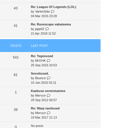
e
e
e
Re: League Of Legends (LOL)
w
43
s
l
V
by
VarienSdw
t
t
a
i
04 Mar 2015 23:28
h
p
t
e
e
o
e
Re: Runescape vabateema
w
41
l
s
s
V
by
japp02
t
a
t
t
i
21 Apr 2018 11:52
h
t
p
e
e
e
o
w
l
s
s
POSTS
LAST POST
t
a
t
t
h
t
p
Re: Tegevused
e
e
541
o
V
by
MrOHK
l
s
s
i
25 Sep 2016 20:53
a
t
t
e
t
p
Soovitused.
w
e
61
o
V
by
Bounce
t
s
s
i
10 Jan 2016 02:11
h
t
t
e
e
p
Kaebuse vormistamine
w
1
l
o
V
by
Mervyn
t
a
s
i
29 Sep 2012 00:57
h
t
t
e
e
e
Re: Warp taotlused
w
39
l
s
V
by
Mervyn
t
a
t
i
19 Mar 2017 21:13
h
t
p
e
e
e
o
No posts
w
0
l
s