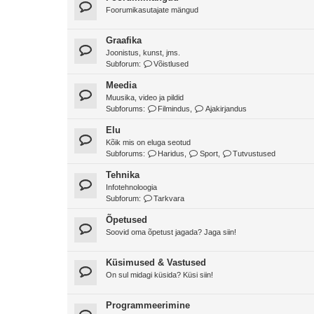
Foorumikasutajate mängud
Graafika
Joonistus, kunst, jms.
Subforum:
Võistlused
Meedia
Muusika, video ja pildid
Subforums:
Filmindus
,
Ajakirjandus
Elu
Kõik mis on eluga seotud
Subforums:
Haridus
,
Sport
,
Tutvustused
Tehnika
Infotehnoloogia
Subforum:
Tarkvara
Õpetused
Soovid oma õpetust jagada? Jaga siin!
Küsimused & Vastused
On sul midagi küsida? Küsi siin!
Programmeerimine