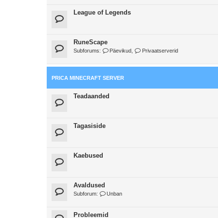
League of Legends
RuneScape
Subforums:
Päevikud
,
Privaatserverid
PRICA MINECRAFT SERVER
Teadaanded
Tagasiside
Kaebused
Avaldused
Subforum:
Unban
Probleemid