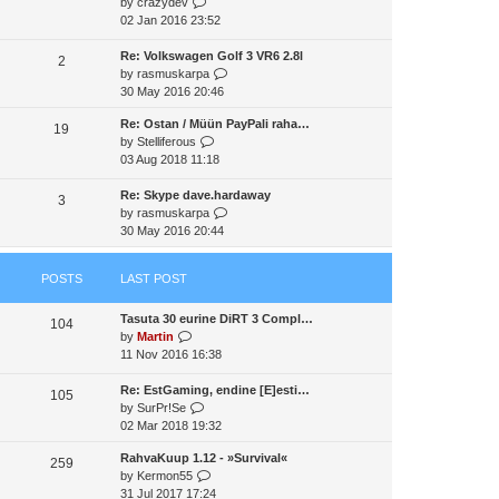
V
by
crazydev
t
a
t
t
i
02 Jan 2016 23:52
h
t
p
e
e
e
o
w
Re: Volkswagen Golf 3 VR6 2.8l
l
2
s
s
t
V
by
rasmuskarpa
a
t
t
h
i
30 May 2016 20:46
t
p
e
e
e
o
Re: Ostan / Müün PayPali raha…
l
w
19
s
s
V
by
Stelliferous
a
t
t
t
i
03 Aug 2018 11:18
t
h
p
e
e
e
o
w
Re: Skype dave.hardaway
s
l
3
s
t
V
by
rasmuskarpa
t
a
t
h
i
30 May 2016 20:44
p
t
e
e
o
e
l
w
s
s
POSTS
LAST POST
a
t
t
t
t
h
p
Tasuta 30 eurine DiRT 3 Compl…
e
e
o
104
V
by
Martin
s
l
s
i
11 Nov 2016 16:38
t
a
t
e
p
t
w
Re: EstGaming, endine [E]esti…
o
e
105
t
V
by
SurPr!Se
s
s
h
i
02 Mar 2018 19:32
t
t
e
e
p
RahvaKuup 1.12 - »Survival«
l
w
o
259
V
by
Kermon55
a
t
s
i
31 Jul 2017 17:24
t
h
t