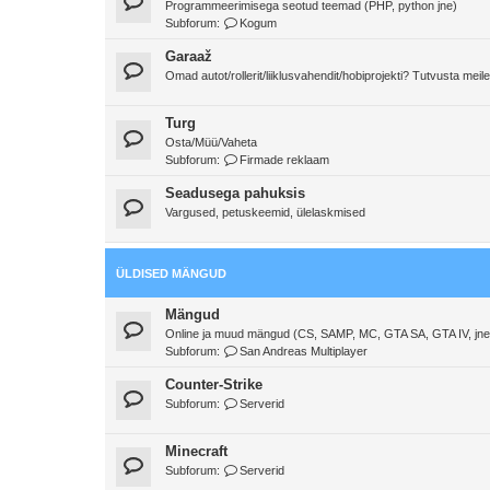
Programmeerimisega seotud teemad (PHP, python jne)
Subforum:
Kogum
Garaaž
Omad autot/rollerit/liiklusvahendit/hobiprojekti? Tutvusta meile
Turg
Osta/Müü/Vaheta
Subforum:
Firmade reklaam
Seadusega pahuksis
Vargused, petuskeemid, ülelaskmised
ÜLDISED MÄNGUD
Mängud
Online ja muud mängud (CS, SAMP, MC, GTA SA, GTA IV, jne
Subforum:
San Andreas Multiplayer
Counter-Strike
Subforum:
Serverid
Minecraft
Subforum:
Serverid