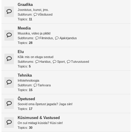
Graafika
Joonistus, kunst, jms.
Subforum:
Võistlused
Topics:
11
Meedia
Muusika, video ja pildid
Subforums:
Filmindus
,
Ajakirjandus
Topics:
28
Elu
Kõik mis on eluga seotud
Subforums:
Haridus
,
Sport
,
Tutvustused
Topics:
5
Tehnika
Infotehnoloogia
Subforum:
Tarkvara
Topics:
15
Õpetused
Soovid oma õpetust jagada? Jaga siin!
Topics:
17
Küsimused & Vastused
On sul midagi küsida? Küsi siin!
Topics:
30