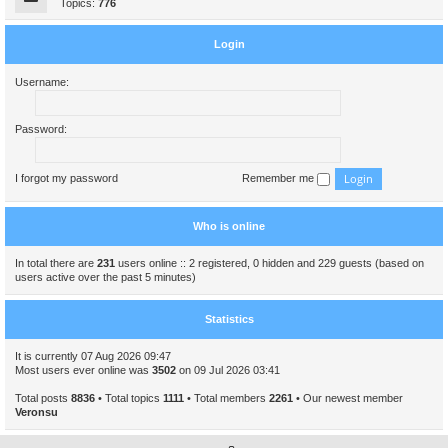
Topics:
776
Login
Username:
Password:
I forgot my password
Remember me
Who is online
In total there are
231
users online :: 2 registered, 0 hidden and 229 guests (based on
users active over the past 5 minutes)
Statistics
It is currently 07 Aug 2026 09:47
Most users ever online was
3502
on 09 Jul 2026 03:41
Total posts
8836
• Total topics
1111
• Total members
2261
• Our newest member
Veronsu