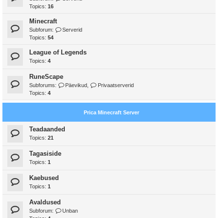
Topics:
16
Minecraft
Subforum:
Serverid
Topics:
54
League of Legends
Topics:
4
RuneScape
Subforums:
Päevikud
,
Privaatserverid
Topics:
4
Prica Minecraft Server
Teadaanded
Topics:
21
Tagasiside
Topics:
1
Kaebused
Topics:
1
Avaldused
Subforum:
Unban