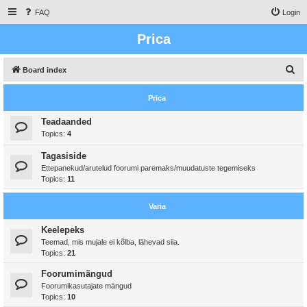
FAQ
Login
Prica
S
Board index
e
Prica
a
r
Teadaanded
Topics:
4
c
h
Tagasiside
Ettepanekud/arutelud foorumi paremaks/muudatuste tegemiseks
Topics:
11
Varia
Keelepeks
Teemad, mis mujale ei kõlba, lähevad siia.
Topics:
21
Foorumimängud
Foorumikasutajate mängud
Topics:
10