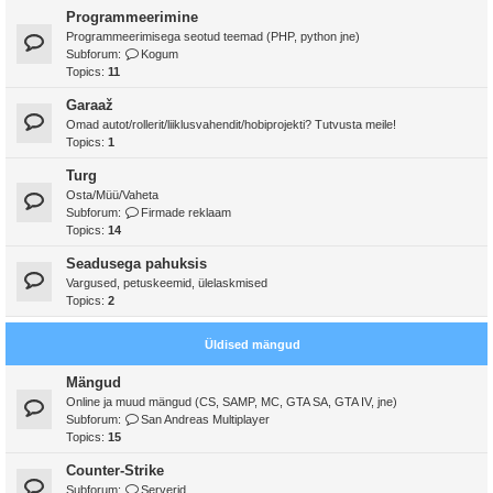
Programmeerimine
Programmeerimisega seotud teemad (PHP, python jne)
Subforum:
Kogum
Topics:
11
Garaaž
Omad autot/rollerit/liiklusvahendit/hobiprojekti? Tutvusta meile!
Topics:
1
Turg
Osta/Müü/Vaheta
Subforum:
Firmade reklaam
Topics:
14
Seadusega pahuksis
Vargused, petuskeemid, ülelaskmised
Topics:
2
Üldised mängud
Mängud
Online ja muud mängud (CS, SAMP, MC, GTA SA, GTA IV, jne)
Subforum:
San Andreas Multiplayer
Topics:
15
Counter-Strike
Subforum:
Serverid