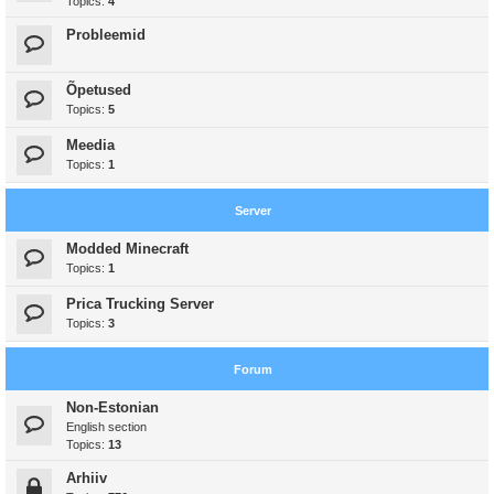
Topics:
4
Probleemid
Õpetused
Topics:
5
Meedia
Topics:
1
Server
Modded Minecraft
Topics:
1
Prica Trucking Server
Topics:
3
Forum
Non-Estonian
English section
Topics:
13
Arhiiv